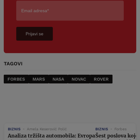
Prijavi se
TAGOVI
FORBES
MARS
NASA
NOVAC
ROVER
BIZNIS
Amela Keserović Polić
BIZNIS
Forbes
Analiza tržišta automobila: Evropa
Šest poslova koje