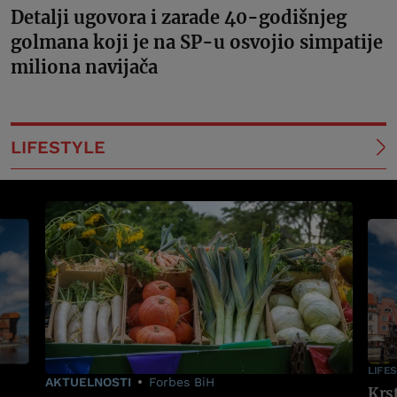
Detalji ugovora i zarade 40-godišnjeg
golmana koji je na SP-u osvojio simpatije
miliona navijača
LIFESTYLE
LIFE
AKTUELNOSTI
Forbes BiH