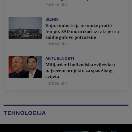
Forbes BiH
BIZNIS
Vojna industrija ne može pratiti
tempo: SAD mora izaći iz rata jer su
zalihe gotovo potrošene
Forbes BiH
AKTUELNOSTI
Milijarder i holivudska zvijezda u
najvećem projektu za spas živog
svijeta
Forbes BiH
TEHNOLOGIJA