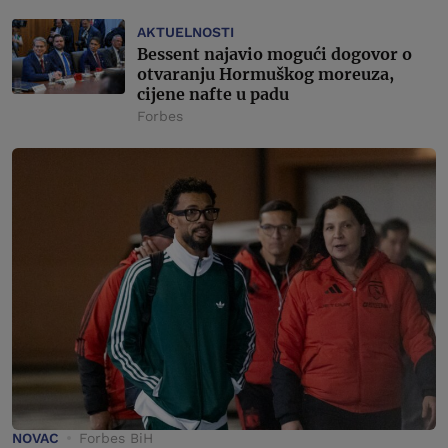
AKTUELNOSTI
Bessent najavio mogući dogovor o
otvaranju Hormuškog moreuza,
cijene nafte u padu
Forbes
NOVAC
Forbes BiH