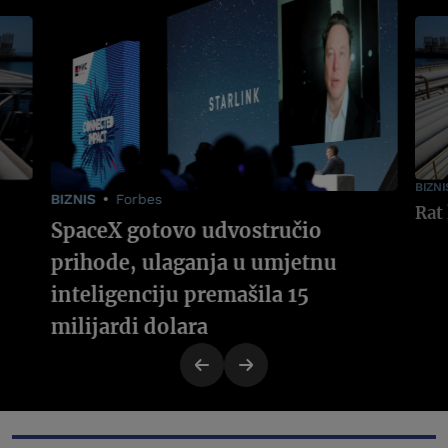
BIZNI
BIZNIS
Forbes
SpaceX gotovo udvostručio
prihode, ulaganja u umjetnu
inteligenciju premašila 15
milijardi dolara