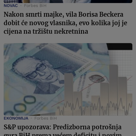
NOVAC
Forbes BiH
Nakon smrti majke, vila Borisa Beckera
dobit će novog vlasnika, evo kolika joj je
cijena na tržištu nekretnina
EKONOMIJA
Forbes BiH
S&P upozorava: Predizborna potrošnja
gura BiH prema većem deficitu i novim