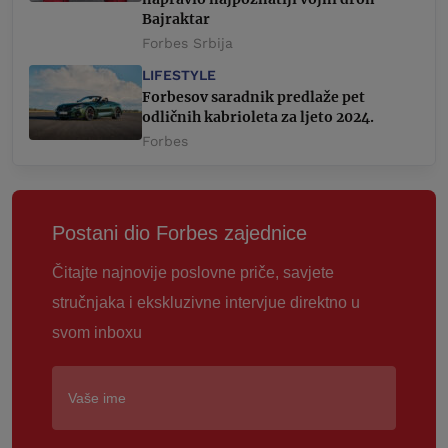
Bajraktar
Forbes Srbija
LIFESTYLE
Forbesov saradnik predlaže pet
odličnih kabrioleta za ljeto 2024.
Forbes
Postani dio Forbes zajednice
Čitajte najnovije poslovne priče, savjete
stručnjaka i ekskluzivne intervjue direktno u
svom inboxu