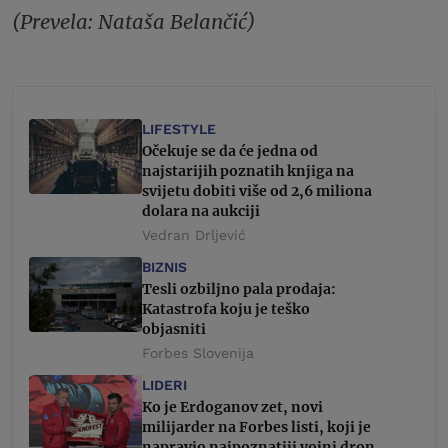
(Prevela: Nataša Belančić)
LIFESTYLE
Očekuje se da će jedna od
najstarijih poznatih knjiga na
svijetu dobiti više od 2,6 miliona
dolara na aukciji
Vedran Drljević
BIZNIS
Tesli ozbiljno pala prodaja:
Katastrofa koju je teško
objasniti
Forbes Slovenija
LIDERI
Ko je Erdoganov zet, novi
milijarder na Forbes listi, koji je
napravio najpoznatiji vojni dron