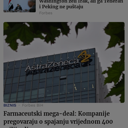
Washington želi Irak, ali ga Teheran
i Peking ne puštaju
Forbes
BIZNIS
Forbes BiH
Farmaceutski mega-deal: Kompanije
pregovaraju o spajanju vrijednom 400