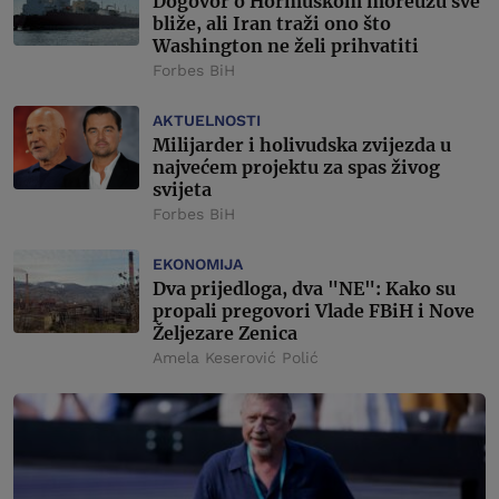
Dogovor o Hormuškom moreuzu sve
bliže, ali Iran traži ono što
Washington ne želi prihvatiti
Forbes BiH
AKTUELNOSTI
Milijarder i holivudska zvijezda u
najvećem projektu za spas živog
svijeta
Forbes BiH
EKONOMIJA
Dva prijedloga, dva "NE": Kako su
propali pregovori Vlade FBiH i Nove
Željezare Zenica
Amela Keserović Polić