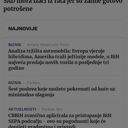
SAD mora izaći iz rata jer su zalihe gotovo
potrošene
NAJNOVIJE
BIZNIS
Amela Keserović Polić
Analiza tržišta automobila: Evropa vjeruje
hibridima, Amerika traži jeftinije modele, u BiH
najveća prodaja novih vozila u posljednje tri
godine
BIZNIS
Forbes
Šest poslova koje možete pokrenuti od kuće uz
minimalna ulaganja
AKTUELNOSTI
Forbes BiH
CBBiH zvanično aplicirala za pristupanje BiH
SEPA području - ovo su pogodnosti koje će
donijeti građanima i privredi