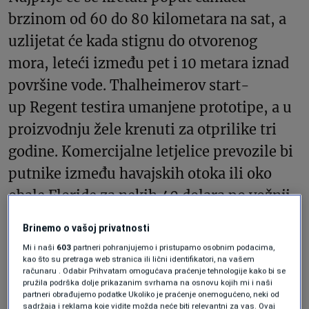
brzinom od 60 do 80 kilometara na sat, a
uzlijetat će kada stignu do otvorenog
mora, leteći između pet i 10 metara iznad
površine vode. Thalheimerov start-
up Regent testira umanjene prototipe, a u
proizvodnju žele krenuti za otprilike tri
godine. Komercijalne letjelice prevozile bi
putnike između havajskih otoka ili oko
obale Floride za nekih 40 dolara po vožnji,
kaže Thalheimer.
Brinemo o vašoj privatnosti
Mi i naši
603
partneri pohranjujemo i pristupamo osobnim podacima,
On i njegov kolega iz Aurore, Mike Klinker,
kao što su pretraga web stranica ili lični identifikatori, na vašem
računaru . Odabir Prihvatam omogućava praćenje tehnologije kako bi se
Regent su osnovali 2020. godine s fokusom
pružila podrška dolje prikazanim svrhama na osnovu kojih mi i naši
partneri obrađujemo podatke Ukoliko je praćenje onemogućeno, neki od
na brza priobalna putovanja, a otada su
sadržaja i reklama koje vidite možda neće biti relevantni za vas. Ovaj