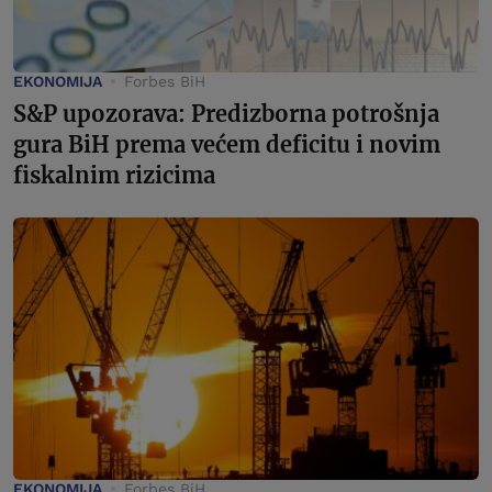
EKONOMIJA
Forbes BiH
S&P upozorava: Predizborna potrošnja
gura BiH prema većem deficitu i novim
fiskalnim rizicima
EKONOMIJA
Forbes BiH