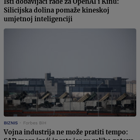
Isti dobavljači rade za OpenAI i Kinu:
Silicijska dolina pomaže kineskoj
umjetnoj inteligenciji
BIZNIS
Forbes BiH
Vojna industrija ne može pratiti tempo: