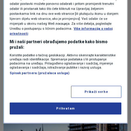
odabir postavki možete ponovno odabrati i pritom promijeniti trenutni
prikupili oko 90 miliona dolara investicija,
odabir ili pristanak tako što ćete kliknuti na Upravljaj željenim
postavkama link na dnu ove web stranice [ili plutajuću ikonu u donjem
uključujući 60 miliona samo u oktobru.
lijevom dijelu web stranice, ako je primjenjivo]. Vaš odabir će se
mijenjati u okviru našeg Wеб локација. Za više detalja, pogledajte
Investitori uključuju Marka Cubana, Petera
Uredbu o postupanju s ličnim podacima.
Više informacija o vašoj
privatnosti
Thiela i kompanija Lockheed
Mi i naši partneri obrađujemo podatke kako bismo
Martin, Japan Airlines i Hawaiian Airlines.
pružali:
Njihov početni proizvod, letjelica Viceroy,
Koristite podatke o tačnoj geolokaciji. Aktivno skenirajte karakteristike
uređaja radi identifikacije. Spremanje podataka i/ili pristupanje
može prevoziti do desetak putnika i dva
podacima na uređaju. Prilagođeno oglašavanje i sadržaj, mjerenje
oglašavanja i sadržaja, istraživanje publike i razvoj usluga.
člana posade na udaljenosti do 290
Spisak partnera (pružalaca usluga)
kilometara s jednim punjenjem, brzinom
od 290 kilometara na sat, bez emisija
Prikaži svrhe
štetnih plinova.
Prihvatam