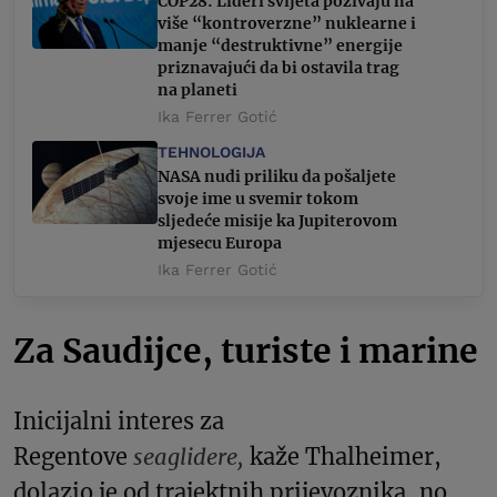
COP28: Lideri svijeta pozivaju na
više “kontroverzne” nuklearne i
manje “destruktivne” energije
priznavajući da bi ostavila trag
na planeti
Ika Ferrer Gotić
TEHNOLOGIJA
NASA nudi priliku da pošaljete
svoje ime u svemir tokom
sljedeće misije ka Jupiterovom
mjesecu Europa
Ika Ferrer Gotić
Za Saudijce, turiste i marine
Inicijalni interes za
Regentove
seaglidere,
kaže Thalheimer,
dolazio je od trajektnih prijevoznika, no