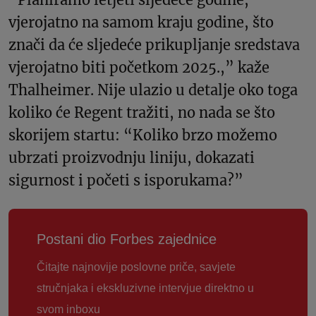
vjerojatno na samom kraju godine, što
znači da će sljedeće prikupljanje sredstava
vjerojatno biti početkom 2025.,” kaže
Thalheimer. Nije ulazio u detalje oko toga
koliko će Regent tražiti, no nada se što
skorijem startu: “Koliko brzo možemo
ubrzati proizvodnju liniju, dokazati
sigurnost i početi s isporukama?”
Postani dio Forbes zajednice
Čitajte najnovije poslovne priče, savjete
stručnjaka i ekskluzivne intervjue direktno u
svom inboxu