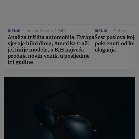
BIZNIS
Amela Keserović Polić
BIZNIS
Forbes
Analiza tržišta automobila: Evropa
Šest poslova koje
vjeruje hibridima, Amerika traži
pokrenuti od kuć
jeftinije modele, u BiH najveća
ulaganja
prodaja novih vozila u posljednje
tri godine