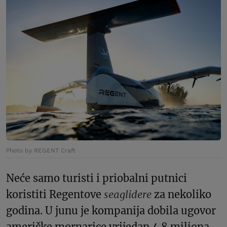
Photo by REGENT Craft
Neće samo turisti i priobalni putnici
koristiti Regentove
seaglidere
za nekoliko
godina. U junu je kompanija dobila ugovor
američke mornarice vrijedan 4.8 miliona