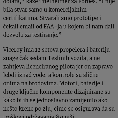
dolara,” kaže Thelheimer za Forbes. “I nije
bila stvar samo u komercijalnim
certifikatima. Stvarali smo prototipe i
čekali email od FAA-ja u kojem bi nam dali
dozvolu za testiranje.”
Viceroy ima 12 setova propelera i bateriju
snage čak sedam Teslinih vozila, a ne
zahtjeva licenciranog pilota jer on zapravo
lebdi iznad vode, a kontrole su slične
onima na brodovima. Motori, baterije i
druge ključne komponente dizajnirane su
kako bi ih se jednostavno zamijenilo ako
nešto krene po zlu, čime se osigurava da su
troškovi održavanja što niži.