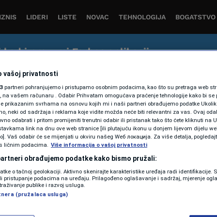
IZNIS
LIDERI
LISTE
NOVAC
TEHNOLOGIJA
BOGATSTVO
j kod i preuzmi Forbes aplikaciju
tvo čitanja vijesti iz svijeta biznisa, ekonomije i inovacija 
 vašoj privatnosti
3
partneri pohranjujemo i pristupamo osobnim podacima, kao što su pretraga web stran
ori, na vašem računaru . Odabir Prihvatam omogućava praćenje tehnologije kako bi se 
je prikazanim svrhama na osnovu kojih mi i naši partneri obrađujemo podatke Ukoliko
 neki od sadržaja i reklama koje vidite možda neće biti relevantni za vas. Ovaj odab
no odabrati i pritom promijeniti trenutni odabir ili pristanak tako što ćete kliknuti na U
tavkama link na dnu ove web stranice [ili plutajuću ikonu u donjem lijevom dijelu we
vo]. Vaš odabir će se mijenjati u okviru našeg Wеб локација. Za više detalja, pogledaj
s ličnim podacima.
Više informacija o vašoj privatnosti
NAUKA
 partneri obrađujemo podatke kako bismo pružali:
U svrhu pronalaska
datke o tačnoj geolokaciji. Aktivno skenirajte karakteristike uređaja radi identifikacije.
ili pristupanje podacima na uređaju. Prilagođeno oglašavanje i sadržaj, mjerenje ogl
lijeka: Američki naučnici
traživanje publike i razvoj usluga.
tnera (pružalaca usluga)
namjerno zarazili ljude
Zika virusom