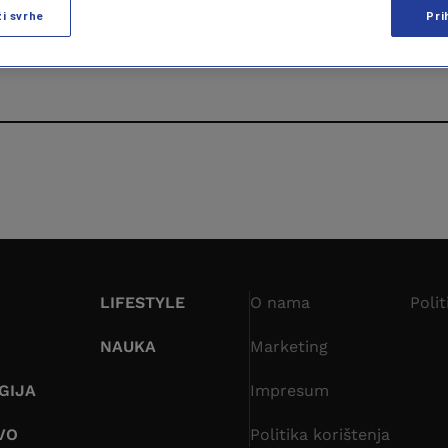
ži svrhe
Pri
Forbes
LIFESTYLE
O nama
Polit
NAUKA
Marketing
GIJA
Impresum
VO
Politika korištenja