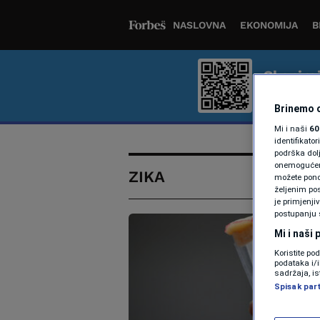
NASLOVNA
EKONOMIJA
B
Skenira
Bolje iskus
Brinemo o
Mi i naši
60
identifikat
podrška dol
onemogućeno,
ZIKA
možete ponov
željenim pos
je primjenji
postupanju 
Mi i naši
Koristite po
podataka i/
sadržaja, is
Spisak par