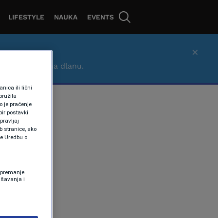
LIFESTYLE
NAUKA
EVENTS
×
– brzo, lako i na dlanu.
ica ili lični
pružila
 je praćenje
ir postavki
pravljaj
b stranice, ako
te Uredbu o
 Spremanje
ašavanja i