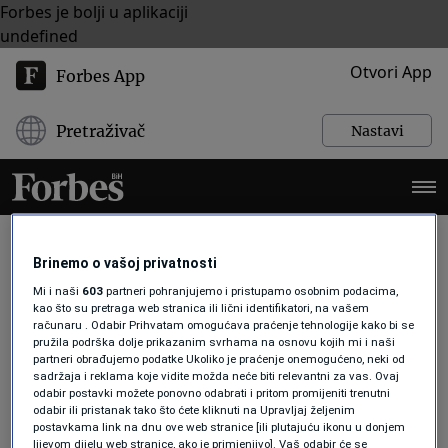
Forbes je bolji u aplikaciji
undefined
Otvori App
Forbes App
Pretraživač
Nastavi
Brinemo o vašoj privatnosti
ZELENA ENERGIJA
Mi i naši
603
partneri pohranjujemo i pristupamo osobnim podacima,
kao što su pretraga web stranica ili lični identifikatori, na vašem
računaru . Odabir Prihvatam omogućava praćenje tehnologije kako bi se
pružila podrška dolje prikazanim svrhama na osnovu kojih mi i naši
INOVACIJE
partneri obrađujemo podatke Ukoliko je praćenje onemogućeno, neki od
sadržaja i reklama koje vidite možda neće biti relevantni za vas. Ovaj
Evo pet obnovljivih izvora energije
odabir postavki možete ponovno odabrati i pritom promijeniti trenutni
koji oblikuju novu globalnu
odabir ili pristanak tako što ćete kliknuti na Upravljaj željenim
ekonomiju u 2026.
postavkama link na dnu ove web stranice [ili plutajuću ikonu u donjem
Forbes
lijevom dijelu web stranice, ako je primjenjivo]. Vaš odabir će se