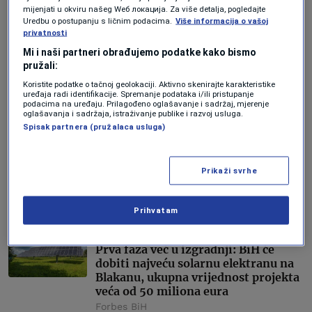
mijenjati u okviru našeg Wеб локација. Za više detalja, pogledajte
Uredbu o postupanju s ličnim podacima.
Više informacija o vašoj
LIDERI
privatnosti
United Grupa ulazi u proizvodnju
Mi i naši partneri obrađujemo podatke kako bismo
obnovljive energije s početnim
pružali:
ulaganjem od 120 miliona eura u
Bugarskoj
Koristite podatke o tačnoj geolokaciji. Aktivno skenirajte karakteristike
uređaja radi identifikacije. Spremanje podataka i/ili pristupanje
Ika Ferrer Gotić
podacima na uređaju. Prilagođeno oglašavanje i sadržaj, mjerenje
oglašavanja i sadržaja, istraživanje publike i razvoj usluga.
Spisak partnera (pružalaca usluga)
BIZNIS
Gradi se najveća elektrana čiste
energije na svijetu, vidljiva iz
Prikaži svrhe
svemira, a napajat će čak 16 miliona
domova
Forbes BiH
Prihvatam
EKONOMIJA
Prva faza već u izgradnji: BiH će
dobiti najveću solarnu elektranu na
Blakanu, ukupna vrijednost projekta
veća od 50 miliona eura
Forbes BiH