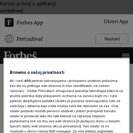
Forbes je bolji u aplikaciji
undefined
Otvori App
Forbes App
Pretraživač
Nastavi
Brinemo o vašoj privatnosti
Mi i naši
603
partneri pohranjujemo i pristupamo osobnim podacima,
ZDRAVA ISHRANA
kao što su pretraga web stranica ili lični identifikatori, na vašem
računaru . Odabir Prihvatam omogućava praćenje tehnologije kako bi se
pružila podrška dolje prikazanim svrhama na osnovu kojih mi i naši
partneri obrađujemo podatke Ukoliko je praćenje onemogućeno, neki od
AKTUELNOSTI
sadržaja i reklama koje vidite možda neće biti relevantni za vas. Ovaj
odabir postavki možete ponovno odabrati i pritom promijeniti trenutni
Crno na bijelo-kvaliteta
odabir ili pristanak tako što ćete kliknuti na Upravljaj željenim
prehrambenih proizvoda
postavkama link na dnu ove web stranice [ili plutajuću ikonu u donjem
multinacionalnih kompanija u
lijevom dijelu web stranice, ako je primjenjivo]. Vaš odabir će se
siromašnijim zemljama se pogoršava
mijenjati u okviru našeg Wеб локација. Za više detalja, pogledajte