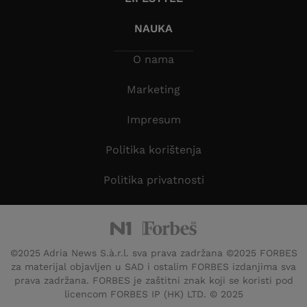
NAUKA
O nama
Marketing
Impresum
Politika korištenja
Politika privatnosti
©2025 Adria News S.à.r.l. sva prava zadržana ©2025 FORBES
za materijal objavljen u SAD i ostalim FORBES izdanjima sva
prava zadržana. FORBES je zaštitni znak koji se koristi pod
licencom FORBES IP (HK) LTD. © 2025