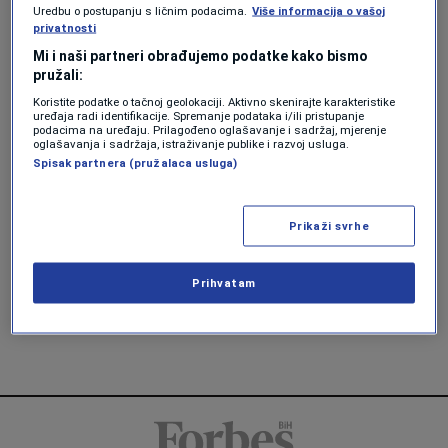
Uredbu o postupanju s ličnim podacima.
Više informacija o vašoj
Forbes Slovenija
privatnosti
Mi i naši partneri obrađujemo podatke kako bismo
LIFESTYLE
pružali:
Kako se djeca u BiH hrane, zašto su
školarci u Srbiji fizički aktivniji i
Koristite podatke o tačnoj geolokaciji. Aktivno skenirajte karakteristike
uređaja radi identifikacije. Spremanje podataka i/ili pristupanje
zbog čega je program Zdravo važan u
podacima na uređaju. Prilagođeno oglašavanje i sadržaj, mjerenje
podizanju zdravijih generacija,
oglašavanja i sadržaja, istraživanje publike i razvoj usluga.
odgovaraju stručnjaci
Spisak partnera (pružalaca usluga)
Amela Keserović Polić
Prikaži svrhe
LIFESTYLE
Savjeti stručnjaka: Kako da se zdravo
hranimo na poslu
Prihvatam
Forbes Srbija