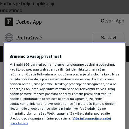
Forbes je bolji u aplikaciji
undefined
Otvori App
Forbes App
Pretraživač
Nastavi
Brinemo o vašoj privatnosti
Mi i naši
603
partneri pohranjujemo i pristupamo osobnim podacima,
kao što su pretraga web stranica ili lični identifikatori, na vašem
računaru . Odabir Prihvatam omogućava praćenje tehnologije kako bi se
pružila podrška dolje prikazanim svrhama na osnovu kojih mi i naši
UTAJA POREZA
partneri obrađujemo podatke Ukoliko je praćenje onemogućeno, neki od
sadržaja i reklama koje vidite možda neće biti relevantni za vas. Ovaj
odabir postavki možete ponovno odabrati i pritom promijeniti trenutni
odabir ili pristanak tako što ćete kliknuti na Upravljaj željenim
BOGATSTVO
postavkama link na dnu ove web stranice [ili plutajuću ikonu u donjem
Shakira se nagodila u posljednjem
lijevom dijelu web stranice, ako je primjenjivo]. Vaš odabir će se
mijenjati u okviru našeg Wеб локација. Za više detalja, pogledajte
trenutku kako bi izbjegla suđenje i
Uredbu o postupanju s ličnim podacima.
Više informacija o vašoj
zatvor u Španiji
privatnosti
Forbes