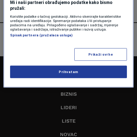
Mi i naši partneri obrađujemo podatke kako bismo
pružali:
Koristite podatke o tačnoj geolokaciji. Aktivno skenirajte karakteristike
uređaja radi identifikacije. Spremanje podataka i/ili pristupanje
podacima na uređaju. Prilagođeno oglašavanje i sadržaj, mjerenje
oglašavanja i sadržaja, istraživanje publike i razvoj usluga.
Spisak partnera (pružalaca usluga)
Prikaži svrhe
NASLOVNA
Prihvatam
EKONOMIJA
BIZNIS
LIDERI
LISTE
NOVAC