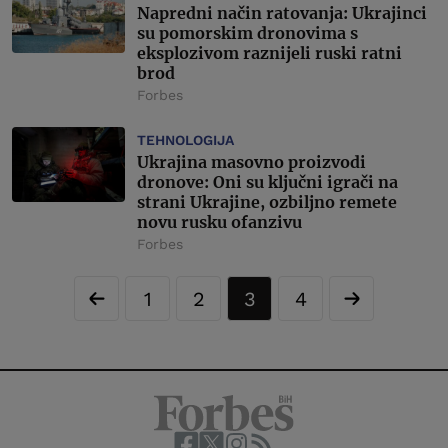
Napredni način ratovanja: Ukrajinci
su pomorskim dronovima s
eksplozivom raznijeli ruski ratni
brod
Forbes
TEHNOLOGIJA
Ukrajina masovno proizvodi
dronove: Oni su ključni igrači na
strani Ukrajine, ozbiljno remete
novu rusku ofanzivu
Forbes
1
2
3
4