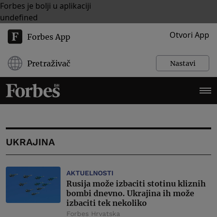
Forbes je bolji u aplikaciji
undefined
Otvori App
Forbes App
Pretraživač
Nastavi
UKRAJINA
AKTUELNOSTI
Rusija može izbaciti stotinu kliznih
bombi dnevno. Ukrajina ih može
izbaciti tek nekoliko
Forbes Hrvatska