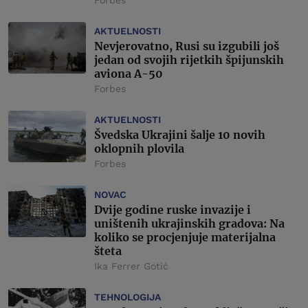
Forbes
AKTUELNOSTI
Nevjerovatno, Rusi su izgubili još
jedan od svojih rijetkih špijunskih
aviona A-50
Forbes
AKTUELNOSTI
Švedska Ukrajini šalje 10 novih
oklopnih plovila
Forbes
NOVAC
Dvije godine ruske invazije i
uništenih ukrajinskih gradova: Na
koliko se procjenjuje materijalna
šteta
Ika Ferrer Gotić
TEHNOLOGIJA