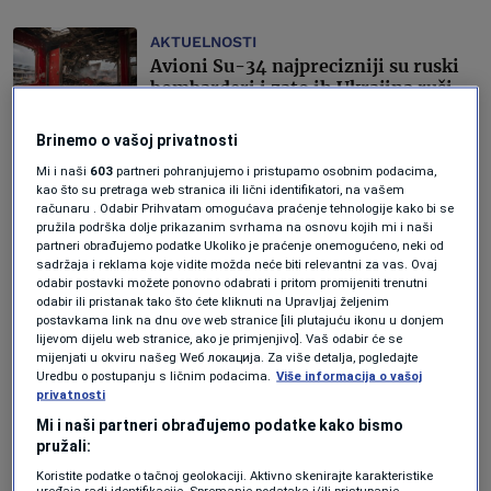
AKTUELNOSTI
Avioni Su-34 najprecizniji su ruski
bombarderi i zato ih Ukrajina ruši
što brže može
Forbes Hrvatska
Brinemo o vašoj privatnosti
Mi i naši
603
partneri pohranjujemo i pristupamo osobnim podacima,
AKTUELNOSTI
kao što su pretraga web stranica ili lični identifikatori, na vašem
Ukrajinci nastavljaju rušiti ruske
računaru . Odabir Prihvatam omogućava praćenje tehnologije kako bi se
avione velikom brzinom i bacaju
pružila podrška dolje prikazanim svrhama na osnovu kojih mi i naši
partneri obrađujemo podatke Ukoliko je praćenje onemogućeno, neki od
njihove zračne snage u kolaps
sadržaja i reklama koje vidite možda neće biti relevantni za vas. Ovaj
Forbes Hrvatska
odabir postavki možete ponovno odabrati i pritom promijeniti trenutni
odabir ili pristanak tako što ćete kliknuti na Upravljaj željenim
postavkama link na dnu ove web stranice [ili plutajuću ikonu u donjem
AKTUELNOSTI
lijevom dijelu web stranice, ako je primjenjivo]. Vaš odabir će se
Ukrajinci i Rusi rizikuju živote kako
mijenjati u okviru našeg Wеб локација. Za više detalja, pogledajte
bi postavili svoje zastave na jednoj
Uredbu o postupanju s ličnim podacima.
Više informacija o vašoj
posebnoj tački fronte
privatnosti
Forbes
Mi i naši partneri obrađujemo podatke kako bismo
pružali:
AKTUELNOSTI
Koristite podatke o tačnoj geolokaciji. Aktivno skenirajte karakteristike
Ruske trupe u vozilima jure na
uređaja radi identifikacije. Spremanje podataka i/ili pristupanje