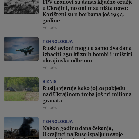
FPV dronovi su danas ključno oružje
u Ukrajini, no oni nisu ništa novo:
Korišteni su u borbama još 1944.
godine
Forbes
TEHNOLOGIJA
Ruski avioni mogu u samo dva dana
izbaciti 250 kliznih bombi i uništiti
ukrajinsku odbranu
Forbes
BIZNIS
Rusija vjeruje kako joj za pobjedu
nad Ukrajinom treba još tri miliona
granata
Forbes
TEHNOLOGIJA
Nakon godinu dana čekanja,
Ukrajinci na Ruse ispaljuju svoje