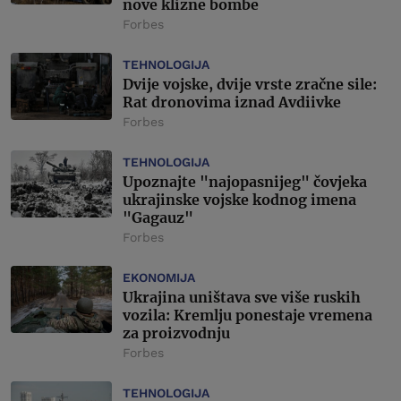
nove klizne bombe
Forbes
TEHNOLOGIJA
Dvije vojske, dvije vrste zračne sile:
Rat dronovima iznad Avdiivke
Forbes
TEHNOLOGIJA
Upoznajte "najopasnijeg" čovjeka
ukrajinske vojske kodnog imena
"Gagauz"
Forbes
EKONOMIJA
Ukrajina uništava sve više ruskih
vozila: Kremlju ponestaje vremena
za proizvodnju
Forbes
TEHNOLOGIJA