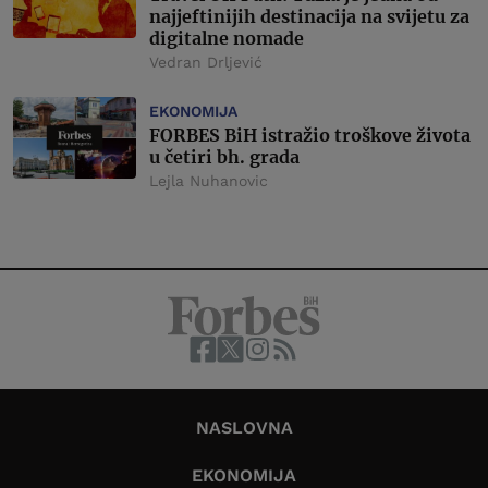
najjeftinijih destinacija na svijetu za
digitalne nomade
Vedran Drljević
EKONOMIJA
FORBES BiH istražio troškove života
u četiri bh. grada
Lejla Nuhanovic
NASLOVNA
EKONOMIJA