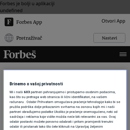
Forbes je bolji u aplikaciji
undefined
Otvori App
Forbes App
Pretraživač
Nastavi
TUZLA
Brinemo o vašoj privatnosti
Mi i naši
603
partneri pohranjujemo i pristupamo osobnim podacima,
BIZNIS
kao što su pretraga web stranica ili lični identifikatori, na vašem
računaru . Odabir Prihvatam omogućava praćenje tehnologije kako bi se
Wizz Air širi bazu u Tuzli: Direktni
pružila podrška dolje prikazanim svrhama na osnovu kojih mi i naši
letovi prema devet novih europskih
partneri obrađujemo podatke Ukoliko je praćenje onemogućeno, neki od
destinacija
sadržaja i reklama koje vidite možda neće biti relevantni za vas. Ovaj
Forbes BiH
odabir postavki možete ponovno odabrati i pritom promijeniti trenutni
odabir ili pristanak tako što ćete kliknuti na Upravljaj željenim