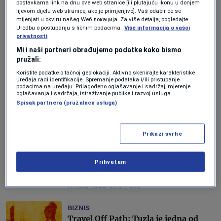
postavkama link na dnu ove web stranice [ili plutajuću ikonu u donjem
AKTUELNOSTI
lijevom dijelu web stranice, ako je primjenjivo]. Vaš odabir će se
Kada sistem zakaže: Požar u Domu
mijenjati u okviru našeg Wеб локација. Za više detalja, pogledajte
penzionera u Tuzli otkrio propuste
Uredbu o postupanju s ličnim podacima.
Više informacija o vašoj
privatnosti
koji su plaćeni ljudskim životima
Vedran Drljević
Mi i naši partneri obrađujemo podatke kako bismo
pružali:
AKTUELNOSTI
Koristite podatke o tačnoj geolokaciji. Aktivno skenirajte karakteristike
uređaja radi identifikacije. Spremanje podataka i/ili pristupanje
Tuzla i Sarajevo: 120 kilometara
podacima na uređaju. Prilagođeno oglašavanje i sadržaj, mjerenje
udaljeni, a 30 godina nepovezani
oglašavanja i sadržaja, istraživanje publike i razvoj usluga.
Vedran Drljević
Spisak partnera (pružalaca usluga)
EKONOMIJA
Prikaži svrhe
Plaćamo, ali ko dobija?
Gradonačelnici tri bh. grada za
Forbes BiH govore koliko se novca
Prihvatam
od indirektnih poreza vraća
lokalnim zajednicama
Amela Keserović Polić
BIZNIS
Travel Off Path: Tuzla je jedna od