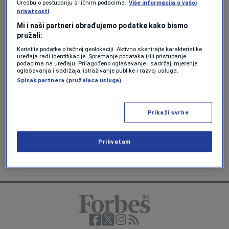
Uredbu o postupanju s ličnim podacima.
Više informacija o vašoj
AKTUELNOSTI
privatnosti
Tokom posljednja dva mjeseca
Mi i naši partneri obrađujemo podatke kako bismo
trgovina kroz Suecki kanal pala za
pružali:
čak 42 posto, ali uzrok nije samo
Koristite podatke o tačnoj geolokaciji. Aktivno skenirajte karakteristike
geopolitika
uređaja radi identifikacije. Spremanje podataka i/ili pristupanje
Amela Keserović Polić
podacima na uređaju. Prilagođeno oglašavanje i sadržaj, mjerenje
oglašavanja i sadržaja, istraživanje publike i razvoj usluga.
Spisak partnera (pružalaca usluga)
EKONOMIJA
Dodatni udarac dobavljačima, s
krizom u Crvenom moru vratili su se
Prikaži svrhe
somalski pirati
Forbes
Prihvatam