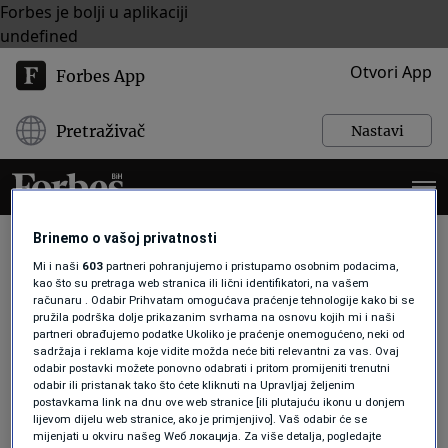
Forbes je bolji u aplikaciji
undefined
Otvori App
Forbes App
Pretraživač
Nastavi
Brinemo o vašoj privatnosti
Mi i naši
603
partneri pohranjujemo i pristupamo osobnim podacima,
kao što su pretraga web stranica ili lični identifikatori, na vašem
SUECKI KANAL
računaru . Odabir Prihvatam omogućava praćenje tehnologije kako bi se
pružila podrška dolje prikazanim svrhama na osnovu kojih mi i naši
partneri obrađujemo podatke Ukoliko je praćenje onemogućeno, neki od
sadržaja i reklama koje vidite možda neće biti relevantni za vas. Ovaj
AKTUELNOSTI
odabir postavki možete ponovno odabrati i pritom promijeniti trenutni
Nakon 20 godina kašnjenja počela je
odabir ili pristanak tako što ćete kliknuti na Upravljaj željenim
izgradnja evropskog Sueckog kanala
postavkama link na dnu ove web stranice [ili plutajuću ikonu u donjem
lijevom dijelu web stranice, ako je primjenjivo]. Vaš odabir će se
Forbes Slovenija
mijenjati u okviru našeg Wеб локација. Za više detalja, pogledajte