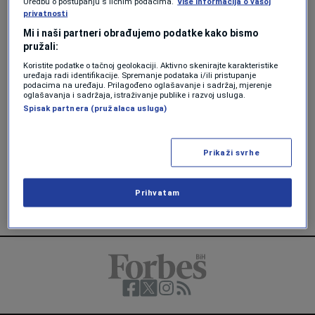
Uredbu o postupanju s ličnim podacima.
Više informacija o vašoj
privatnosti
TEHNOLOGIJA
Mi i naši partneri obrađujemo podatke kako bismo
Kineski bespilotni taksi dobio zeleno
pružali:
svjetlo: Kreće masovna proizvodnja
Koristite podatke o tačnoj geolokaciji. Aktivno skenirajte karakteristike
Forbes Slovenija
uređaja radi identifikacije. Spremanje podataka i/ili pristupanje
podacima na uređaju. Prilagođeno oglašavanje i sadržaj, mjerenje
oglašavanja i sadržaja, istraživanje publike i razvoj usluga.
AKTUELNOSTI
Spisak partnera (pružalaca usluga)
Japan prelomio, uvodi Nissanove
robotaksije za svoje sve starije
stanovništvo
Prikaži svrhe
Forbes Hrvatska
Prihvatam