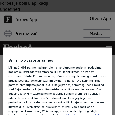
Forbes je bolji u aplikaciji
undefined
Otvori App
Forbes App
Pretraživač
Nastavi
Brinemo o vašoj privatnosti
Mi i naši
603
partneri pohranjujemo i pristupamo osobnim podacima,
kao što su pretraga web stranica ili lični identifikatori, na vašem
ROBOTAKSI
računaru . Odabir Prihvatam omogućava praćenje tehnologije kako bi se
pružila podrška dolje prikazanim svrhama na osnovu kojih mi i naši
partneri obrađujemo podatke Ukoliko je praćenje onemogućeno, neki od
sadržaja i reklama koje vidite možda neće biti relevantni za vas. Ovaj
TEHNOLOGIJA
odabir postavki možete ponovno odabrati i pritom promijeniti trenutni
Doktor Elon i Mister Musk: Haotično
odabir ili pristanak tako što ćete kliknuti na Upravljaj željenim
preusmjeravanje Tesle ka
postavkama link na dnu ove web stranice [ili plutajuću ikonu u donjem
lijevom dijelu web stranice, ako je primjenjivo]. Vaš odabir će se
robotaksiju
mijenjati u okviru našeg Wеб локација. Za više detalja, pogledajte
Forbes