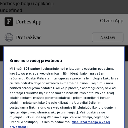
Forbes je bolji u aplikaciji
undefined
Otvori App
Forbes App
Pretraživač
Nastavi
Brinemo o vašoj privatnosti
Mi i naši
603
partneri pohranjujemo i pristupamo osobnim podacima,
kao što su pretraga web stranica ili lični identifikatori, na vašem
računaru . Odabir Prihvatam omogućava praćenje tehnologije kako bi se
POTROŠNJA
pružila podrška dolje prikazanim svrhama na osnovu kojih mi i naši
partneri obrađujemo podatke Ukoliko je praćenje onemogućeno, neki od
sadržaja i reklama koje vidite možda neće biti relevantni za vas. Ovaj
odabir postavki možete ponovno odabrati i pritom promijeniti trenutni
BOGATSTVO
odabir ili pristanak tako što ćete kliknuti na Upravljaj željenim
postavkama link na dnu ove web stranice [ili plutajuću ikonu u donjem
Bogate žene ove godine potrošile
lijevom dijelu web stranice, ako je primjenjivo]. Vaš odabir će se
više na umjetnine od muškaraca
mijenjati u okviru našeg Wеб локација. Za više detalja, pogledajte
Forbes
Uredbu o postupanju s ličnim podacima.
Više informacija o vašoj
privatnosti