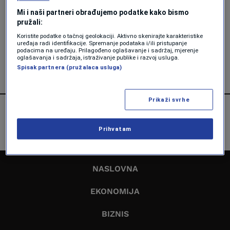
NOVAC
Mi i naši partneri obrađujemo podatke kako bismo
Svaki Amerikanac će tokom
pružali:
prazničnih kupovina u prosjeku
Koristite podatke o tačnoj geolokaciji. Aktivno skenirajte karakteristike
potrošiti 1.652 dolara
uređaja radi identifikacije. Spremanje podataka i/ili pristupanje
podacima na uređaju. Prilagođeno oglašavanje i sadržaj, mjerenje
Forbes
oglašavanja i sadržaja, istraživanje publike i razvoj usluga.
Spisak partnera (pružalaca usluga)
Prikaži svrhe
Prihvatam
NASLOVNA
EKONOMIJA
BIZNIS