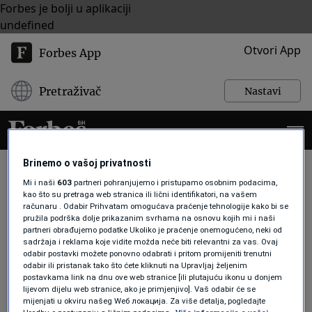
Forbes je bolji u aplikaciji
undefined
Otvori App
Forbes App
Pretraživač
Nastavi
Brinemo o vašoj privatnosti
Mi i naši
603
partneri pohranjujemo i pristupamo osobnim podacima,
POPLAVE
kao što su pretraga web stranica ili lični identifikatori, na vašem
računaru . Odabir Prihvatam omogućava praćenje tehnologije kako bi se
pružila podrška dolje prikazanim svrhama na osnovu kojih mi i naši
partneri obrađujemo podatke Ukoliko je praćenje onemogućeno, neki od
AKTUELNOSTI
sadržaja i reklama koje vidite možda neće biti relevantni za vas. Ovaj
Nakon poplava: Kompanija Violeta
odabir postavki možete ponovno odabrati i pritom promijeniti trenutni
jednoj porodici iz Jablanice gradi
odabir ili pristanak tako što ćete kliknuti na Upravljaj željenim
kuću, a Fondacija iz Beograda donira
postavkama link na dnu ove web stranice [ili plutajuću ikonu u donjem
100.000 eura
lijevom dijelu web stranice, ako je primjenjivo]. Vaš odabir će se
mijenjati u okviru našeg Wеб локација. Za više detalja, pogledajte
Forbes BiH