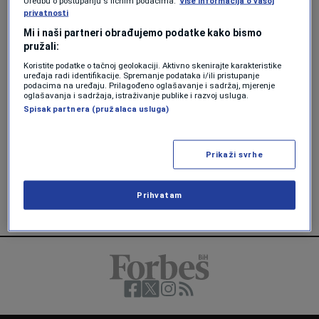
Uredbu o postupanju s ličnim podacima.
Više informacija o vašoj
privatnosti
AKTUELNOSTI
Mi i naši partneri obrađujemo podatke kako bismo
Uragan Milton ruši sve pred sobom:
pružali:
"Ne znamo šta ćemo vidjeti kada
Koristite podatke o tačnoj geolokaciji. Aktivno skenirajte karakteristike
svane"
uređaja radi identifikacije. Spremanje podataka i/ili pristupanje
Amela Keserović Polić
podacima na uređaju. Prilagođeno oglašavanje i sadržaj, mjerenje
oglašavanja i sadržaja, istraživanje publike i razvoj usluga.
Spisak partnera (pružalaca usluga)
AKTUELNOSTI
Da li je Dubai „sijanjem oblaka“
potopio sebe?
Prikaži svrhe
Forbes
Prihvatam