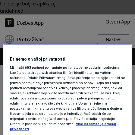
Forbes je bolji u aplikaciji
undefined
Otvori App
Forbes App
Pretraživač
Nastavi
Brinemo o vašoj privatnosti
Mi i naši
603
partneri pohranjujemo i pristupamo osobnim podacima,
kao što su pretraga web stranica ili lični identifikatori, na vašem
računaru . Odabir Prihvatam omogućava praćenje tehnologije kako bi se
pružila podrška dolje prikazanim svrhama na osnovu kojih mi i naši
NJEMAČKE ŽELJEZNICE
partneri obrađujemo podatke Ukoliko je praćenje onemogućeno, neki od
sadržaja i reklama koje vidite možda neće biti relevantni za vas. Ovaj
odabir postavki možete ponovno odabrati i pritom promijeniti trenutni
odabir ili pristanak tako što ćete kliknuti na Upravljaj željenim
NOVAC
postavkama link na dnu ove web stranice [ili plutajuću ikonu u donjem
Njemačke željeznice grcaju u
lijevom dijelu web stranice, ako je primjenjivo]. Vaš odabir će se
mijenjati u okviru našeg Wеб локација. Za više detalja, pogledajte
gubitku. Razlog su rekordne
Uredbu o postupanju s ličnim podacima.
Više informacija o vašoj
investicije u modernizaciju
privatnosti
Forbes Slovenija