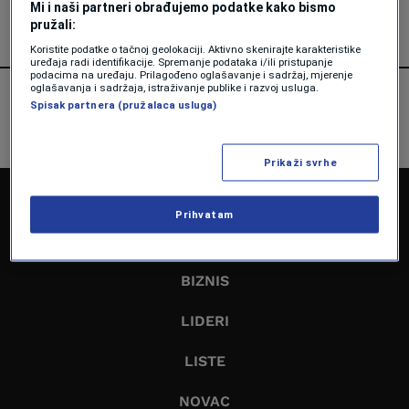
Mi i naši partneri obrađujemo podatke kako bismo
pružali:
Koristite podatke o tačnoj geolokaciji. Aktivno skenirajte karakteristike
uređaja radi identifikacije. Spremanje podataka i/ili pristupanje
podacima na uređaju. Prilagođeno oglašavanje i sadržaj, mjerenje
oglašavanja i sadržaja, istraživanje publike i razvoj usluga.
Spisak partnera (pružalaca usluga)
Prikaži svrhe
NASLOVNA
Prihvatam
EKONOMIJA
BIZNIS
LIDERI
LISTE
NOVAC