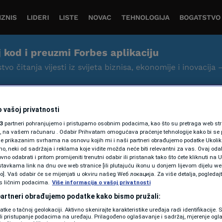
IZNIS
LIDERI
LISTE
NOVAC
TEHNOLOGIJA
BOGATSTVO
j kod i preuzmi Forbes aplikaciju
tvo čitanja vijesti iz svijeta biznisa, ekonomije i inovacija 
 vašoj privatnosti
3
partneri pohranjujemo i pristupamo osobnim podacima, kao što su pretraga web stran
ori, na vašem računaru . Odabir Prihvatam omogućava praćenje tehnologije kako bi se 
je prikazanim svrhama na osnovu kojih mi i naši partneri obrađujemo podatke Ukoliko
 neki od sadržaja i reklama koje vidite možda neće biti relevantni za vas. Ovaj odab
BIZNIS
no odabrati i pritom promijeniti trenutni odabir ili pristanak tako što ćete kliknuti na U
tavkama link na dnu ove web stranice [ili plutajuću ikonu u donjem lijevom dijelu we
Popularni brend patika
vo]. Vaš odabir će se mijenjati u okviru našeg Wеб локација. Za više detalja, pogledaj
s ličnim podacima.
Više informacija o vašoj privatnosti
na meti investitora -
 partneri obrađujemo podatke kako bismo pružali:
hoće li Nike pristati na
datke o tačnoj geolokaciji. Aktivno skenirajte karakteristike uređaja radi identifikacije.
prodaju
ili pristupanje podacima na uređaju. Prilagođeno oglašavanje i sadržaj, mjerenje ogl