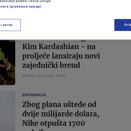
traživanje publike i razvoj usluga.
tnera (pružalaca usluga)
Amela Keserović Polić
ži svrhe
Pri
BIZNIS
Nike udružio snage sa
Kim Kardashian - na
proljeće lansiraju novi
zajednički brend
Amela Keserović Polić
EKONOMIJA
Zbog plana uštede od
dvije milijarde dolara,
Nike otpušta 1700