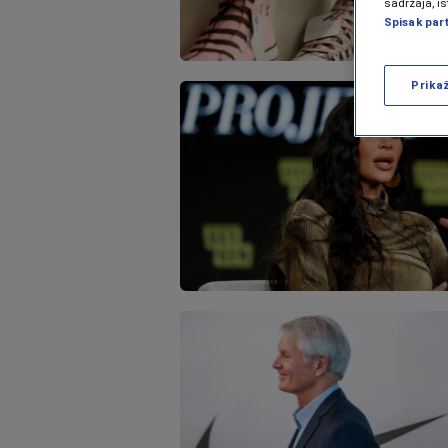
sadržaja, is
Spisak par
Prika