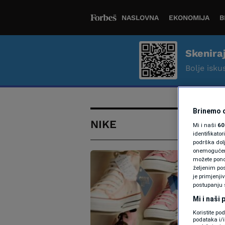
NASLOVNA
EKONOMIJA
B
Skenira
Bolje iskus
Brinemo o
NIKE
Mi i naši
60
identifikat
podrška dol
onemogućeno,
možete ponov
željenim pos
je primjenji
postupanju 
Mi i naši
Koristite po
podataka i/