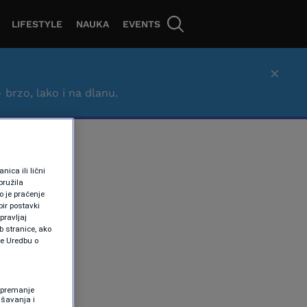
LIFESTYLE
NAUKA
EVENTS
×
– brzo, lako i na dlanu.
ica ili lični
pružila
 je praćenje
ir postavki
pravljaj
b stranice, ako
te Uredbu o
 Spremanje
ašavanja i