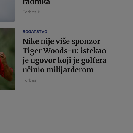
radnika
Forbes BiH
BOGATSTVO
Nike nije više sponzor
Tiger Woods-u: istekao
je ugovor koji je golfera
učinio milijarderom
Forbes