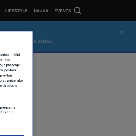
LIFESTYLE
NAUKA
EVENTS
×
– brzo, lako i na dlanu.
ica ili lični
pružila
 je praćenje
ir postavki
pravljaj
b stranice, ako
te Uredbu o
 Spremanje
ašavanja i