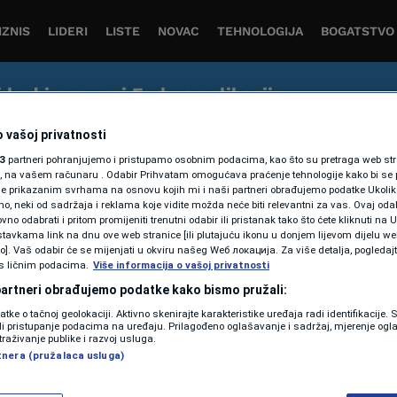
IZNIS
LIDERI
LISTE
NOVAC
TEHNOLOGIJA
BOGATSTVO
j kod i preuzmi Forbes aplikaciju
tvo čitanja vijesti iz svijeta biznisa, ekonomije i inovacija 
 vašoj privatnosti
3
partneri pohranjujemo i pristupamo osobnim podacima, kao što su pretraga web stran
ori, na vašem računaru . Odabir Prihvatam omogućava praćenje tehnologije kako bi se 
je prikazanim svrhama na osnovu kojih mi i naši partneri obrađujemo podatke Ukoliko
 neki od sadržaja i reklama koje vidite možda neće biti relevantni za vas. Ovaj odab
no odabrati i pritom promijeniti trenutni odabir ili pristanak tako što ćete kliknuti na U
tavkama link na dnu ove web stranice [ili plutajuću ikonu u donjem lijevom dijelu we
vo]. Vaš odabir će se mijenjati u okviru našeg Wеб локација. Za više detalja, pogledaj
s ličnim podacima.
Više informacija o vašoj privatnosti
BOGATSTVO
 partneri obrađujemo podatke kako bismo pružali:
Ko su ove godine bili
datke o tačnoj geolokaciji. Aktivno skenirajte karakteristike uređaja radi identifikacije.
ili pristupanje podacima na uređaju. Prilagođeno oglašavanje i sadržaj, mjerenje ogl
najplaćeniji fudbaleri na
traživanje publike i razvoj usluga.
tnera (pružalaca usluga)
svijetu?
Forbes