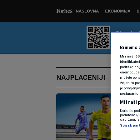
NASLOVNA
EKONOMIJA
B
Skenira
Bolje iskus
Brinemo o
Mi i naši
60
identifikat
podrška dol
onemogućeno,
NAJPLACENIJI
možete ponov
željenim pos
je primjenji
postupanju 
Mi i naši
Koristite po
podataka i/
sadržaja, is
Spisak par