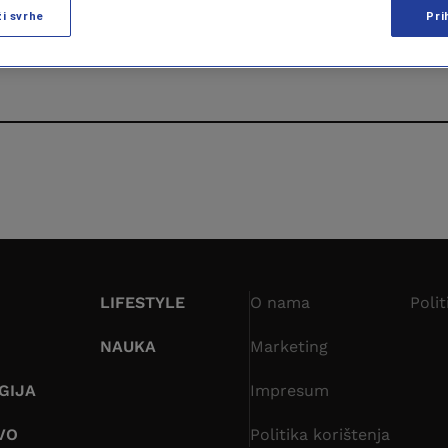
ži svrhe
Pri
LIFESTYLE
O nama
Polit
NAUKA
Marketing
GIJA
Impresum
VO
Politika korištenja