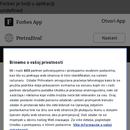
Forbes je bolji u aplikaciji
undefined
Otvori App
Forbes App
Pretraživač
Nastavi
Brinemo o vašoj privatnosti
Mi i naši
603
partneri pohranjujemo i pristupamo osobnim podacima,
kao što su pretraga web stranica ili lični identifikatori, na vašem
računaru . Odabir Prihvatam omogućava praćenje tehnologije kako bi se
JACKPOT
pružila podrška dolje prikazanim svrhama na osnovu kojih mi i naši
partneri obrađujemo podatke Ukoliko je praćenje onemogućeno, neki od
sadržaja i reklama koje vidite možda neće biti relevantni za vas. Ovaj
odabir postavki možete ponovno odabrati i pritom promijeniti trenutni
NOVAC
odabir ili pristanak tako što ćete kliknuti na Upravljaj željenim
Slovenac je na lutriji dobio 51 milion
postavkama link na dnu ove web stranice [ili plutajuću ikonu u donjem
lijevom dijelu web stranice, ako je primjenjivo]. Vaš odabir će se
eura, finansijski stručnjaci savjetuju
mijenjati u okviru našeg Wеб локација. Za više detalja, pogledajte
šta da radi s tim novcem
Uredbu o postupanju s ličnim podacima.
Više informacija o vašoj
Forbes Slovenija
privatnosti