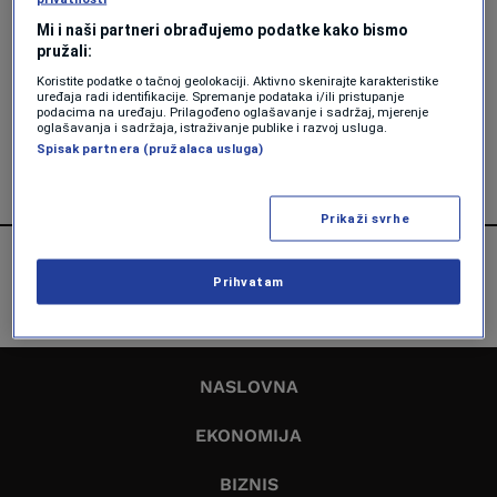
Mi i naši partneri obrađujemo podatke kako bismo
NOVAC
pružali:
Jackpot od 1,3 milijarde dolara
Koristite podatke o tačnoj geolokaciji. Aktivno skenirajte karakteristike
osvojio imigrant obolio od raka:
uređaja radi identifikacije. Spremanje podataka i/ili pristupanje
Nadam se da ću naći dobrog doktora
podacima na uređaju. Prilagođeno oglašavanje i sadržaj, mjerenje
oglašavanja i sadržaja, istraživanje publike i razvoj usluga.
Forbes
Spisak partnera (pružalaca usluga)
Prikaži svrhe
Prihvatam
NASLOVNA
EKONOMIJA
BIZNIS