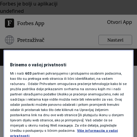
Forbes je bolji u aplikaciji
undefined
Otvori App
Forbes App
Pretraživač
Nastavi
Brinemo o vašoj privatnosti
Mi i naši
603
partneri pohranjujemo i pristupamo osobnim podacima,
kao što su pretraga web stranica ili lični identifikatori, na vašem
računaru . Odabir Prihvatam omogućava praćenje tehnologije kako bi se
ANTARKTIK
pružila podrška dolje prikazanim svrhama na osnovu kojih mi i naši
partneri obrađujemo podatke Ukoliko je praćenje onemogućeno, neki od
sadržaja i reklama koje vidite možda neće biti relevantni za vas. Ovaj
odabir postavki možete ponovno odabrati i pritom promijeniti trenutni
LIFESTYLE
odabir ili pristanak tako što ćete kliknuti na Upravljaj željenim
postavkama link na dnu ove web stranice [ili plutajuću ikonu u donjem
Istražite misteriozni Arktik i
lijevom dijelu web stranice, ako je primjenjivo]. Vaš odabir će se
Antarktik
mijenjati u okviru našeg Wеб локација. Za više detalja, pogledajte
Forbes
Uredbu o postupanju s ličnim podacima.
Više informacija o vašoj
privatnosti