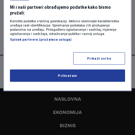
NAUKA
Mi i naši partneri obrađujemo podatke kako bismo
Lednici na Antarktiku se znatno
pružali:
smanjili, otkriva studija – evo zašto
Koristite podatke o tačnoj geolokaciji. Aktivno skenirajte karakteristike
je to važno
uređaja radi identifikacije. Spremanje podataka i/ili pristupanje
podacima na uređaju. Prilagođeno oglašavanje i sadržaj, mjerenje
Forbes
oglašavanja i sadržaja, istraživanje publike i razvoj usluga.
Spisak partnera (pružalaca usluga)
Prikaži svrhe
Prihvatam
NASLOVNA
EKONOMIJA
BIZNIS