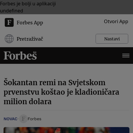
Forbes je bolji u aplikaciji
undefined
Otvori App
Forbes App
Pretraživač
Nastavi
Šokantan remi na Svjetskom
prvenstvu koštao je kladioničara
milion dolara
NOVAC
Forbes