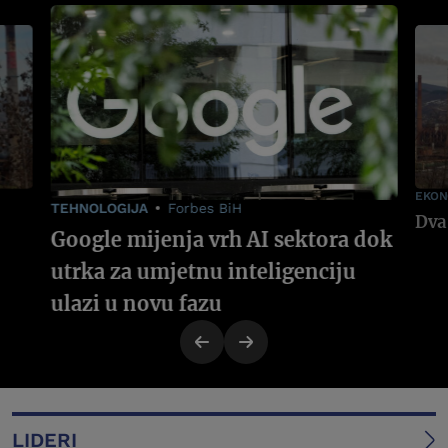
EKON
TEHNOLOGIJA
Forbes BiH
Google mijenja vrh AI sektora dok
utrka za umjetnu inteligenciju
ulazi u novu fazu
LIDERI