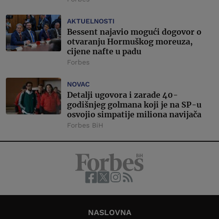
AKTUELNOSTI
Bessent najavio mogući dogovor o
otvaranju Hormuškog moreuza,
cijene nafte u padu
Forbes
NOVAC
Detalji ugovora i zarade 40-
godišnjeg golmana koji je na SP-u
osvojio simpatije miliona navijača
Forbes BiH
NASLOVNA