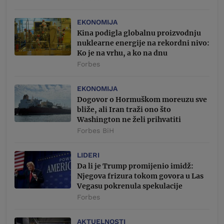
EKONOMIJA
Kina podigla globalnu proizvodnju
nuklearne energije na rekordni nivo:
Ko je na vrhu, a ko na dnu
Forbes
EKONOMIJA
Dogovor o Hormuškom moreuzu sve
bliže, ali Iran traži ono što
Washington ne želi prihvatiti
Forbes BiH
LIDERI
Da li je Trump promijenio imidž:
Njegova frizura tokom govora u Las
Vegasu pokrenula spekulacije
Forbes
AKTUELNOSTI