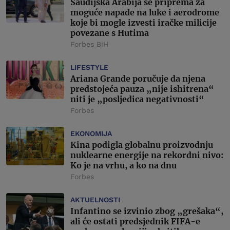
Saudijska Arabija se priprema za
moguće napade na luke i aerodrome
koje bi mogle izvesti iračke milicije
povezane s Hutima
Forbes BiH
LIFESTYLE
Ariana Grande poručuje da njena
predstojeća pauza „nije ishitrena“
niti je „posljedica negativnosti“
Forbes
EKONOMIJA
Kina podigla globalnu proizvodnju
nuklearne energije na rekordni nivo:
Ko je na vrhu, a ko na dnu
Forbes
AKTUELNOSTI
Infantino se izvinio zbog „grešaka“,
ali će ostati predsjednik FIFA-e