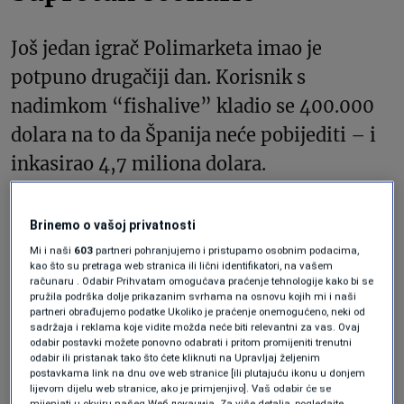
Još jedan igrač Polimarketa imao je
potpuno drugačiji dan. Korisnik s
nadimkom “fishalive” kladio se 400.000
dolara na to da Španija neće pobijediti – i
inkasirao 4,7 miliona dolara.
Veliki broj:
Brinemo o vašoj privatnosti
Mi i naši
603
partneri pohranjujemo i pristupamo osobnim podacima,
kao što su pretraga web stranica ili lični identifikatori, na vašem
Devet posto, to su bile kvote na koje se
računaru . Odabir Prihvatam omogućava praćenje tehnologije kako bi se
pružila podrška dolje prikazanim svrhama na osnovu kojih mi i naši
pobjednički igrač Polymarketa kladio na
partneri obrađujemo podatke Ukoliko je praćenje onemogućeno, neki od
sadržaja i reklama koje vidite možda neće biti relevantni za vas. Ovaj
putu do svoje isplate od 4,7 miliona dolara.
odabir postavki možete ponovno odabrati i pritom promijeniti trenutni
odabir ili pristanak tako što ćete kliknuti na Upravljaj željenim
postavkama link na dnu ove web stranice [ili plutajuću ikonu u donjem
Većina ima legalan pristup
lijevom dijelu web stranice, ako je primjenjivo]. Vaš odabir će se
mijenjati u okviru našeg Wеб локација. Za više detalja, pogledajte