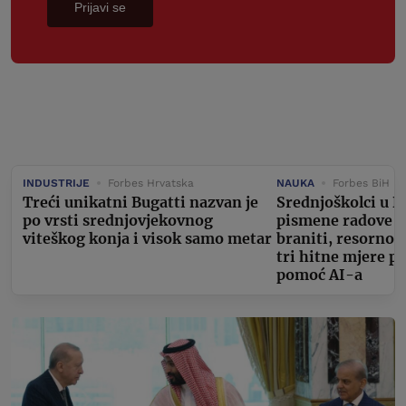
Prijavi se
INDUSTRIJE
Forbes Hrvatska
NAUKA
Forbes BiH
Treći unikatni Bugatti nazvan je
Srednjoškolci u D
po vrsti srednjovjekovnog
pismene radove m
viteškog konja i visok samo metar
braniti, resorno 
tri hitne mjere p
pomoć AI-a