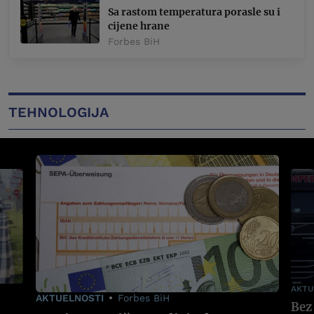
Sa rastom temperatura porasle su i
cijene hrane
Forbes BiH
TEHNOLOGIJA
AKTU
AKTUELNOSTI
Forbes BiH