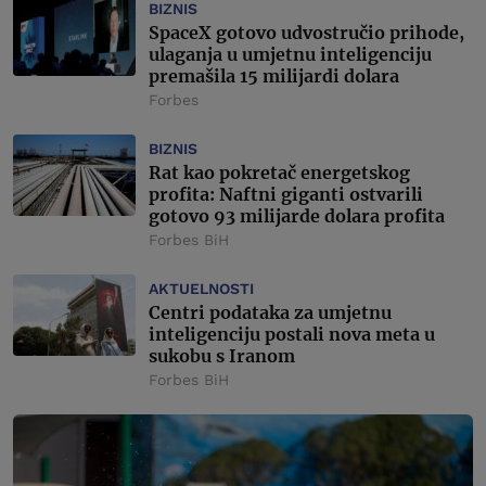
BIZNIS
SpaceX gotovo udvostručio prihode,
ulaganja u umjetnu inteligenciju
premašila 15 milijardi dolara
Forbes
BIZNIS
Rat kao pokretač energetskog
profita: Naftni giganti ostvarili
gotovo 93 milijarde dolara profita
Forbes BiH
AKTUELNOSTI
Centri podataka za umjetnu
inteligenciju postali nova meta u
sukobu s Iranom
Forbes BiH