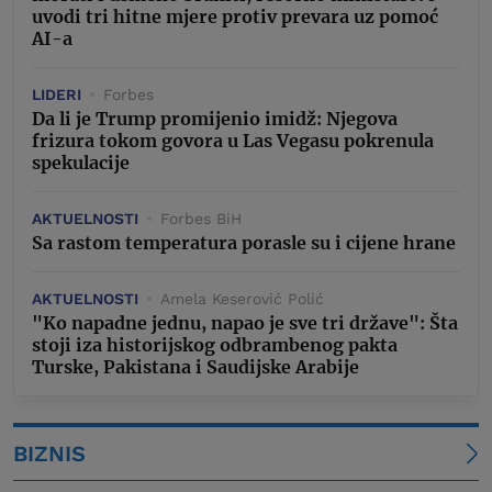
uvodi tri hitne mjere protiv prevara uz pomoć
AI-a
LIDERI
Forbes
Da li je Trump promijenio imidž: Njegova
frizura tokom govora u Las Vegasu pokrenula
spekulacije
AKTUELNOSTI
Forbes BiH
Sa rastom temperatura porasle su i cijene hrane
AKTUELNOSTI
Amela Keserović Polić
"Ko napadne jednu, napao je sve tri države": Šta
stoji iza historijskog odbrambenog pakta
Turske, Pakistana i Saudijske Arabije
BIZNIS