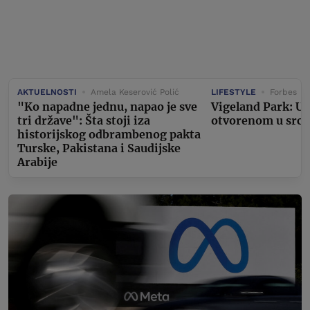
AKTUELNOSTI
Amela Keserović Polić
LIFESTYLE
Forbes
"Ko napadne jednu, napao je sve
Vigeland Park: U
tri države": Šta stoji iza
otvorenom u srcu
historijskog odbrambenog pakta
Turske, Pakistana i Saudijske
Arabije