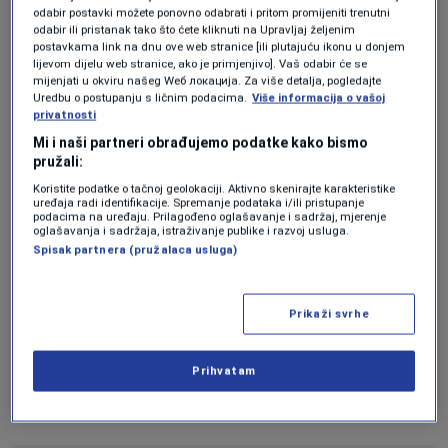
odabir postavki možete ponovno odabrati i pritom promijeniti trenutni
Između ostalog je optužen za prebacivanje
odabir ili pristanak tako što ćete kliknuti na Upravljaj željenim
milijardi dolara novca klijenata iz FTX-a u
postavkama link na dnu ove web stranice [ili plutajuću ikonu u donjem
lijevom dijelu web stranice, ako je primjenjivo]. Vaš odabir će se
sestrinsku tvrtku
Alameda Research
kako
mijenjati u okviru našeg Wеб локација. Za više detalja, pogledajte
Uredbu o postupanju s ličnim podacima.
Više informacija o vašoj
bi finansirao gubitke, političke donacije i
privatnosti
Mi i naši partneri obrađujemo podatke kako bismo
druga ulaganja. Čovjeku čije se bogatstvo
pružali:
procjenjivalo na preko 26 milijardi dolara
Koristite podatke o tačnoj geolokaciji. Aktivno skenirajte karakteristike
uređaja radi identifikacije. Spremanje podataka i/ili pristupanje
sada prijeti 110 godina u zatvoru.
podacima na uređaju. Prilagođeno oglašavanje i sadržaj, mjerenje
oglašavanja i sadržaja, istraživanje publike i razvoj usluga.
Spisak partnera (pružalaca usluga)
Kazna će mu biti određena u martu.
Prikaži svrhe
2. Caroline Ellison
Prihvatam
Suosnivačica, Alameda Research