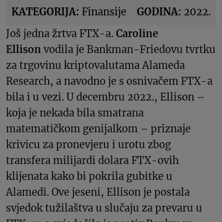
KATEGORIJA:
Finansije
GODINA:
2022.
Još jedna žrtva FTX-a.
Caroline
Ellison
vodila je Bankman-Friedovu tvrtku
za trgovinu kriptovalutama Alameda
Research, a navodno je s osnivačem FTX-a
bila i u vezi. U decembru 2022., Ellison –
koja je nekada bila smatrana
matematičkom genijalkom – priznaje
krivicu za pronevjeru i urotu zbog
transfera milijardi dolara FTX-ovih
klijenata kako bi pokrila gubitke u
Alamedi. Ove jeseni, Ellison je postala
svjedok tužilaštva u slučaju za prevaru u