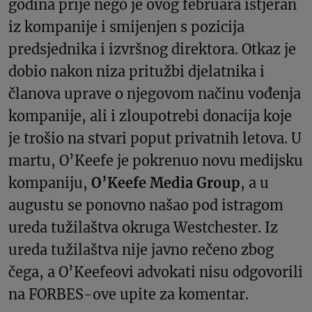
godina prije nego je ovog februara istjeran
iz kompanije i smijenjen s pozicija
predsjednika i izvršnog direktora. Otkaz je
dobio nakon niza pritužbi djelatnika i
članova uprave o njegovom načinu vođenja
kompanije, ali i zloupotrebi donacija koje
je trošio na stvari poput privatnih letova. U
martu, O’Keefe je pokrenuo novu medijsku
kompaniju,
O’Keefe Media Group
, a u
augustu se ponovno našao pod istragom
ureda tužilaštva okruga Westchester. Iz
ureda tužilaštva nije javno rečeno zbog
čega, a O’Keefeovi advokati nisu odgovorili
na FORBES-ove upite za komentar.