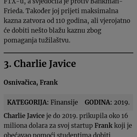
FTX-u, a svjedočila je protiv Bankman-
Frieda. Također joj prijeti maksimalna
kazna zatvora od 110 godina, ali vjerojatno
će dobiti nešto blažu kaznu zbog
pomaganja tužilaštvu.
3. Charlie Javice
Osnivačica, Frank
KATEGORIJA:
Finansije
GODINA:
2019.
Charlie Javice
je do 2019. prikupila oko 16
miliona dolara za svoj startup
Frank
koji je
obećavao pomoći studentima dobiti