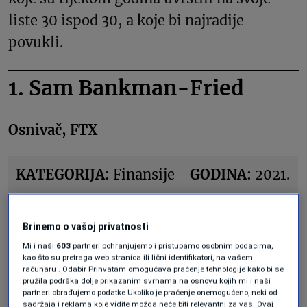
liste 30 ispod 30, a koje bi najradije
povukli.
1. Sam Bankman-Fried
Osnivač, FTX
KATEGORIJA:
Finansije
GODINA:
2021.
Početkom 2022., investitori su procijenili
Brinemo o vašoj privatnosti
vrijednost
FTX
-a na 40 milijardi dolara.
Mi i naši
603
partneri pohranjujemo i pristupamo osobnim podacima,
Manje od dvije godine kasnije,
Sam
kao što su pretraga web stranica ili lični identifikatori, na vašem
računaru . Odabir Prihvatam omogućava praćenje tehnologije kako bi se
Bankman-Fried
osuđen je po sedam
pružila podrška dolje prikazanim svrhama na osnovu kojih mi i naši
partneri obrađujemo podatke Ukoliko je praćenje onemogućeno, neki od
tačaka optužnice za prevaru i urotu.
sadržaja i reklama koje vidite možda neće biti relevantni za vas. Ovaj