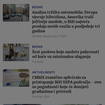
BIZNIS
Analiza tržišta automobila: Evropa
vjeruje hibridima, Amerika traži
jeftinije modele, u BiH najveća
prodaja novih vozila u posljednje tri
godine
Amela Keserović Polić
BIZNIS
Šest poslova koje možete pokrenuti
od kuće uz minimalna ulaganja
Forbes
AKTUELNOSTI
CBBiH zvanično aplicirala za
pristupanje BiH SEPA području - ovo
su pogodnosti koje će donijeti
građanima i privredi
Forbes BiH