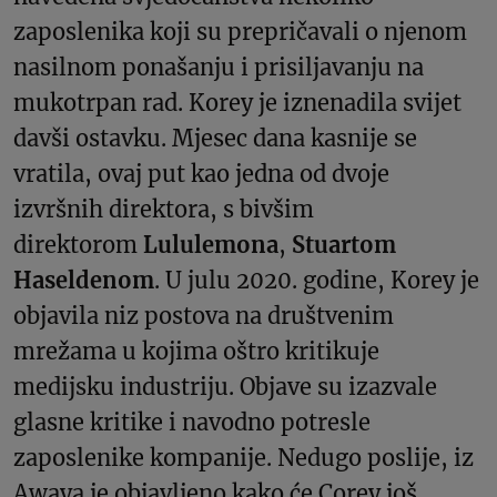
zaposlenika koji su prepričavali o njenom
nasilnom ponašanju i prisiljavanju na
mukotrpan rad. Korey je iznenadila svijet
davši ostavku. Mjesec dana kasnije se
vratila, ovaj put kao jedna od dvoje
izvršnih direktora, s bivšim
direktorom
Lululemona
,
Stuartom
Haseldenom
. U julu 2020. godine, Korey je
objavila niz postova na društvenim
mrežama u kojima oštro kritikuje
medijsku industriju. Objave su izazvale
glasne kritike i navodno potresle
zaposlenike kompanije. Nedugo poslije, iz
Awaya je objavljeno kako će Corey još