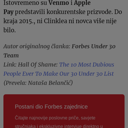
Istovremeno su
Venmo
i
Apple
Pay
predstavili konkurentske prizvode. Do
kraja 2015., ni Clinklea ni novca više nije
bilo.
Autor originalnog članka:
Forbes Under 30
Team
Link: Hall Of Shame:
The 10 Most Dubious
People Ever To Make Our 30 Under 30 List
(Prevela: Nataša Belančić)
Postani dio Forbes zajednice
Čitajte najnovije poslovne priče, savjete
stručnjaka i ekskluzivne intervjue direktno u