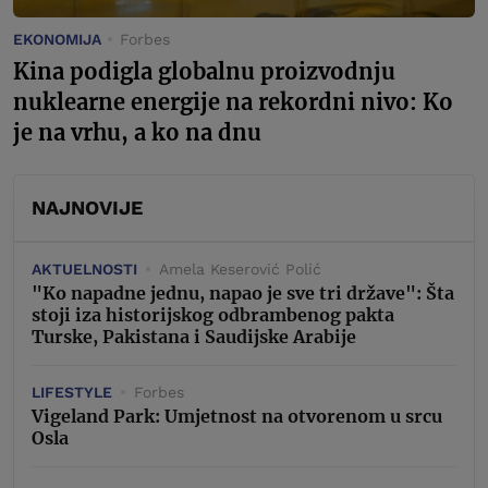
EKONOMIJA
Forbes
Kina podigla globalnu proizvodnju
nuklearne energije na rekordni nivo: Ko
je na vrhu, a ko na dnu
NAJNOVIJE
AKTUELNOSTI
Amela Keserović Polić
"Ko napadne jednu, napao je sve tri države": Šta
stoji iza historijskog odbrambenog pakta
Turske, Pakistana i Saudijske Arabije
LIFESTYLE
Forbes
Vigeland Park: Umjetnost na otvorenom u srcu
Osla