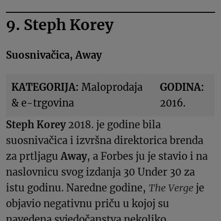
9. Steph Korey
Suosnivačica, Away
KATEGORIJA:
Maloprodaja
GODINA:
& e-trgovina
2016.
Steph Korey
2018. je godine bila
suosnivačica i izvršna direktorica brenda
za prtljagu
Away
, a Forbes ju je stavio i na
naslovnicu svog izdanja 30 Under 30 za
istu godinu. Naredne godine,
The Verge
je
objavio negativnu priču u kojoj su
navedena svjedočanstva nekoliko