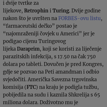
i dvije tvrtke za
lijekove,
Retrophin
i
Turing
. Dvije godine
nakon što je uvršten na
FORBES-ovu listu
,
“farmaceutski dečko” postao je
“najomraženiji čovjek u Americi” jer je
podigao cijenu Turingovog
lijeka
Daraprim
, koji se koristi za liječenje
parazitskih infekcija, s 17.50 na čak 750
dolara po tableti. Dovučen je pred Kongres,
gdje se pozvao na Peti amandman i odbio
svjedočiti. Američka Savezna trgovinska
komisija (
FTC
) na kraju je podigla tužbu,
pobijedila na sudu i kaznila Shkrelija s 65
miliona dolara. Doživotno mu je