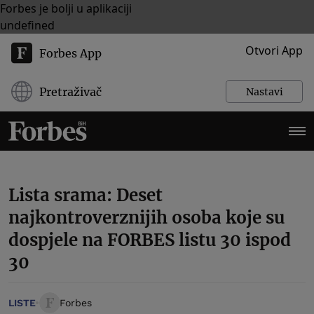
Forbes je bolji u aplikaciji
undefined
Otvori App
Forbes App
Pretraživač
Nastavi
Lista srama: Deset
najkontroverznijih osoba koje su
dospjele na FORBES listu 30 ispod
30
LISTE
Forbes