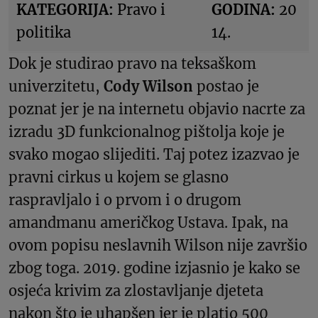
KATEGORIJA:
Pravo i
GODINA:
20
politika
14.
Dok je studirao pravo na teksaškom
univerzitetu,
Cody Wilson
postao je
poznat jer je na internetu objavio nacrte za
izradu 3D funkcionalnog pištolja koje je
svako mogao slijediti. Taj potez izazvao je
pravni cirkus u kojem se glasno
raspravljalo i o prvom i o drugom
amandmanu američkog Ustava. Ipak, na
ovom popisu neslavnih Wilson nije završio
zbog toga. 2019. godine izjasnio je kako se
osjeća krivim za zlostavljanje djeteta
nakon što je uhapšen jer je platio 500