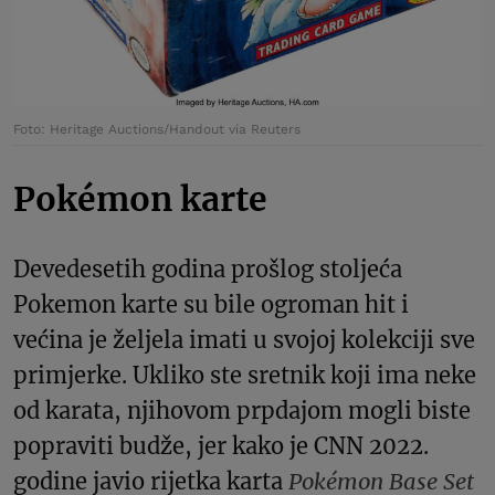
Foto: Heritage Auctions/Handout via Reuters
Pokémon karte
Devedesetih godina prošlog stoljeća
Pokemon karte su bile ogroman hit i
većina je željela imati u svojoj kolekciji sve
primjerke. Ukliko ste sretnik koji ima neke
od karata, njihovom prpdajom mogli biste
popraviti budže, jer kako je CNN 2022.
godine javio rijetka karta
Pokémon Base Set