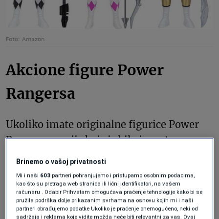
Foto: Amazon
Akcione figure Power
Rangersa
Ukoliko imate originalne figurice Power
Rangersa, serije koja je bila izuzetno
popularna početkom devedesetih godina,
Brinemo o vašoj privatnosti
mogli biste zaradititi solidan novac od
Mi i naši
603
partneri pohranjujemo i pristupamo osobnim podacima,
kao što su pretraga web stranica ili lični identifikatori, na vašem
njihove prodaje, pod uslovom da dolaze u
računaru . Odabir Prihvatam omogućava praćenje tehnologije kako bi se
originalnom pakovanju. Cijeli set
pružila podrška dolje prikazanim svrhama na osnovu kojih mi i naši
partneri obrađujemo podatke Ukoliko je praćenje onemogućeno, neki od
originalnih akcijskih figurica iz 1993., koje
sadržaja i reklama koje vidite možda neće biti relevantni za vas. Ovaj