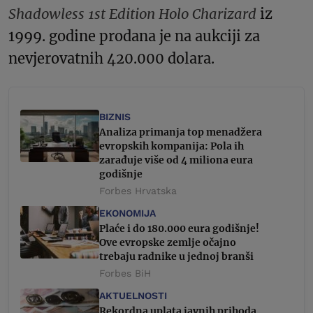
Shadowless 1st Edition Holo Charizard
iz
1999. godine prodana je na aukciji za
nevjerovatnih 420.000 dolara.
BIZNIS
Analiza primanja top menadžera
evropskih kompanija: Pola ih
zarađuje više od 4 miliona eura
godišnje
Forbes Hrvatska
EKONOMIJA
Plaće i do 180.000 eura godišnje!
Ove evropske zemlje očajno
trebaju radnike u jednoj branši
Forbes BiH
AKTUELNOSTI
Rekordna uplata javnih prihoda