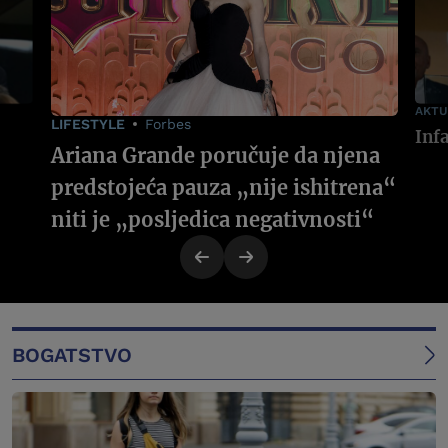
AKTU
LIFESTYLE
Forbes
Ariana Grande poručuje da njena
predstojeća pauza „nije ishitrena“
niti je „posljedica negativnosti“
BOGATSTVO