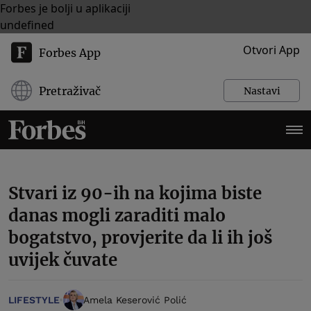
Forbes je bolji u aplikaciji
undefined
Otvori App
Forbes App
Pretraživač
Nastavi
Stvari iz 90-ih na kojima biste
danas mogli zaraditi malo
bogatstvo, provjerite da li ih još
uvijek čuvate
LIFESTYLE
Amela Keserović Polić