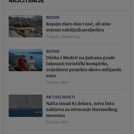
NAJČITANIJE
BIZNIS
Kopaju zlato dan i noć, ali nisu
svjesni ozbiljnih posljedica
Forbes Slovenija
BIZNIS
Džeko i Modrić na Jadranu grade
luksuzni turistički kompleks,
vrijednost projekta skoro milijardu
eura
Forbes BiH
AKTUELNOSTI
Nafta iznad 83 dolara, nova lista
zahtjeva za otvaranje Hormuškog
moreuza
Forbes BiH