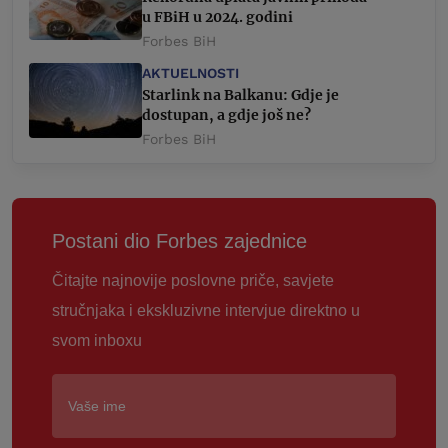
u FBiH u 2024. godini
Forbes BiH
AKTUELNOSTI
Starlink na Balkanu: Gdje je
dostupan, a gdje još ne?
Forbes BiH
Postani dio Forbes zajednice
Čitajte najnovije poslovne priče, savjete
stručnjaka i ekskluzivne intervjue direktno u
svom inboxu