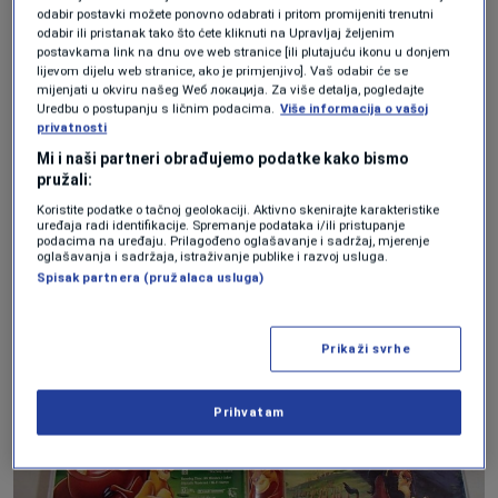
odabir postavki možete ponovno odabrati i pritom promijeniti trenutni
su još u kutijama, na eBay-u košta oko
odabir ili pristanak tako što ćete kliknuti na Upravljaj željenim
postavkama link na dnu ove web stranice [ili plutajuću ikonu u donjem
1350 funti, dok set koji nije u kutiji košta
lijevom dijelu web stranice, ako je primjenjivo]. Vaš odabir će se
mijenjati u okviru našeg Wеб локација. Za više detalja, pogledajte
mnogo manje, između 30 i 60 funti.
Uredbu o postupanju s ličnim podacima.
Više informacija o vašoj
privatnosti
Mi i naši partneri obrađujemo podatke kako bismo
pružali:
Koristite podatke o tačnoj geolokaciji. Aktivno skenirajte karakteristike
uređaja radi identifikacije. Spremanje podataka i/ili pristupanje
podacima na uređaju. Prilagođeno oglašavanje i sadržaj, mjerenje
oglašavanja i sadržaja, istraživanje publike i razvoj usluga.
Spisak partnera (pružalaca usluga)
Prikaži svrhe
Prihvatam