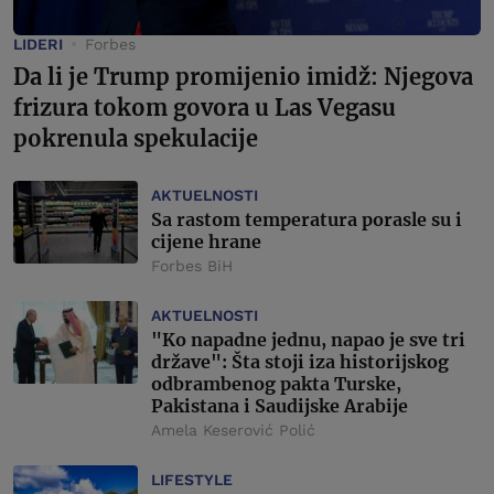
LIDERI
Forbes
Da li je Trump promijenio imidž: Njegova
frizura tokom govora u Las Vegasu
pokrenula spekulacije
AKTUELNOSTI
Sa rastom temperatura porasle su i
cijene hrane
Forbes BiH
AKTUELNOSTI
"Ko napadne jednu, napao je sve tri
države": Šta stoji iza historijskog
odbrambenog pakta Turske,
Pakistana i Saudijske Arabije
Amela Keserović Polić
LIFESTYLE