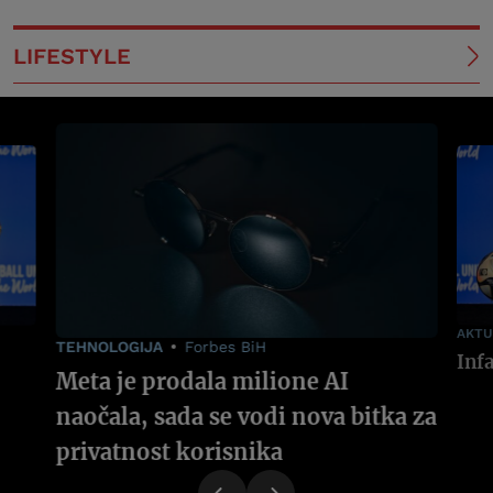
LIFESTYLE
AKTU
TEHNOLOGIJA
Forbes BiH
Meta je prodala milione AI
naočala, sada se vodi nova bitka za
privatnost korisnika