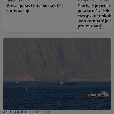
LIFESTYLE
Forbes
BIZNIS
Forbes BiH
Vrsta ljubavi koja se najviše
Osnivač je pristao
zanemaruje
poznato šta čeka 
evropsku niskob
aviokompaniju n
preuzimanja
AKTUELNOSTI
Forbes BiH