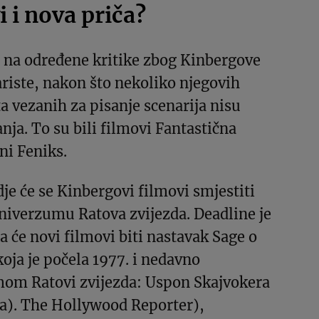
i i nova priča?
a na određene kritike zbog Kinbergove
riste, nakon što nekoliko njegovih
a vezanih za pisanje scenarija nisu
nja. To su bili filmovi Fantastična
ni Feniks.
dje će se Kinbergovi filmovi smjestiti
niverzumu Ratova zvijezda. Deadline je
da će novi filmovi biti nastavak Sage o
ja je počela 1977. i nedavno
lmom Ratovi zvijezda: Uspon Skajvokera
a). The Hollywood Reporter),