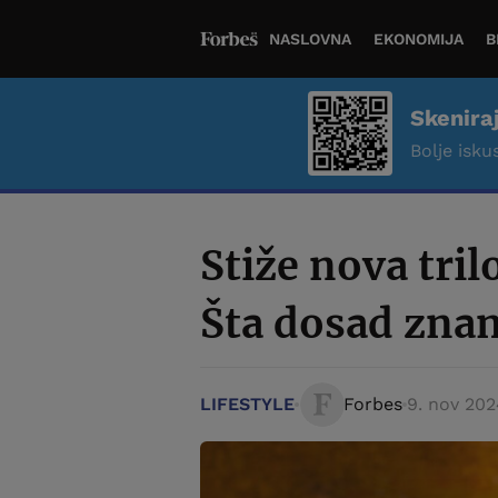
NASLOVNA
EKONOMIJA
B
Skenira
Bolje iskus
Stiže nova tril
Šta dosad zna
LIFESTYLE
Forbes
9. nov 202