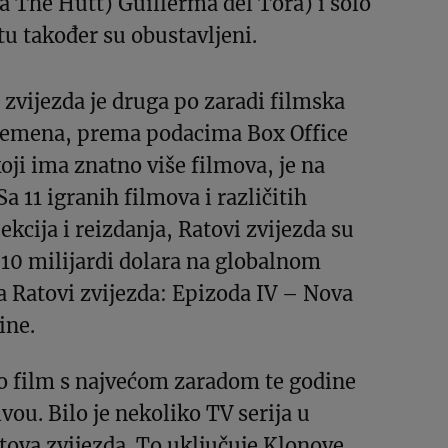
ba The Hutt) Guillerma del Tora) i solo
tu također su obustavljeni.
 zvijezda je druga po zaradi filmska
vremena, prema podacima Box Office
oji ima znatno više filmova, je na
a 11 igranih filmova i različitih
ekcija i reizdanja, Ratovi zvijezda su
d 10 milijardi dolara na globalnom
a Ratovi zvijezda: Epizoda IV – Nova
ine.
io film s najvećom zaradom te godine
vou. Bilo je nekoliko TV serija u
ova zvijezda. To uključuje Klonove,