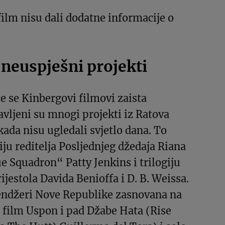
film nisu dali dodatne informacije o
 neuspješni projekti
 će se Kinbergovi filmovi zaista
javljeni su mnogi projekti iz Ratova
kada nisu ugledali svjetlo dana. To
iju reditelja Posljednjeg džedaja Riana
 Squadron“ Patty Jenkins i trilogiju
ijestola Davida Benioffa i D. B. Weissa.
Rendžeri Nove Republike zasnovana na
 film Uspon i pad Džabe Hata (Rise