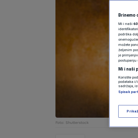
Brinemo o
Mi i naši
60
identifikat
podrška dol
onemogućeno,
možete ponov
željenim pos
je primjenji
postupanju 
Mi i naši
Koristite po
podataka i/
sadržaja, is
Spisak par
Prika
Foto: Shutterstock