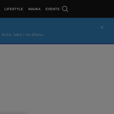
LIFESTYLE
NAUKA
EVENTS
×
– brzo, lako i na dlanu.