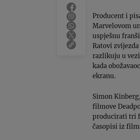
Producent i pi
Marvelovom un
uspješnu franši
Ratovi zvijezda 
razlikuju u vezi
kada obožavaoci
ekranu.
Simon Kinberg, 
filmove Deadpo
producirati tri 
časopisi iz film