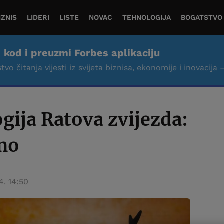
IZNIS
LIDERI
LISTE
NOVAC
TEHNOLOGIJA
BOGATSTVO
j kod i preuzmi Forbes aplikaciju
tvo čitanja vijesti iz svijeta biznisa, ekonomije i inovacija 
ogija Ratova zvijezda:
mo
4. 14:50