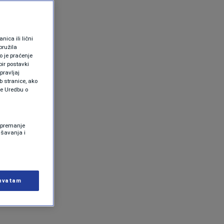
ica ili lični
pružila
 je praćenje
ir postavki
pravljaj
b stranice, ako
te Uredbu o
 Spremanje
ašavanja i
hvatam