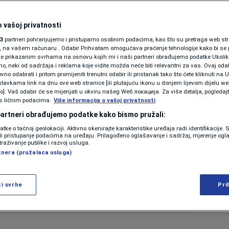
 vašoj privatnosti
3
partneri pohranjujemo i pristupamo osobnim podacima, kao što su pretraga web stran
ori, na vašem računaru . Odabir Prihvatam omogućava praćenje tehnologije kako bi se 
je prikazanim svrhama na osnovu kojih mi i naši partneri obrađujemo podatke Ukoliko
 neki od sadržaja i reklama koje vidite možda neće biti relevantni za vas. Ovaj odab
no odabrati i pritom promijeniti trenutni odabir ili pristanak tako što ćete kliknuti na U
tavkama link na dnu ove web stranice [ili plutajuću ikonu u donjem lijevom dijelu we
vo]. Vaš odabir će se mijenjati u okviru našeg Wеб локација. Za više detalja, pogledaj
s ličnim podacima.
Više informacija o vašoj privatnosti
 partneri obrađujemo podatke kako bismo pružali:
datke o tačnoj geolokaciji. Aktivno skenirajte karakteristike uređaja radi identifikacije.
ili pristupanje podacima na uređaju. Prilagođeno oglašavanje i sadržaj, mjerenje ogl
traživanje publike i razvoj usluga.
tnera (pružalaca usluga)
ži svrhe
Pri