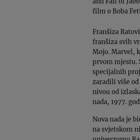
and Fall of Jab
film o Boba Fet
Franšiza Ratovi
franšiza svih 
Mojo. Marvel, k
prvom mjestu. S
specijalnih proj
zaradili više o
nivou od izlask
nada, 1977. god
Nova nada je b
na svjetskom ni
univerzumu Rat