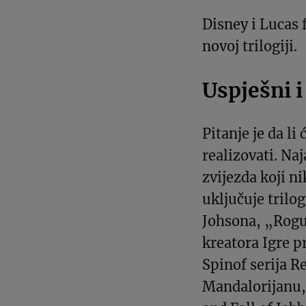
Disney i Lucas 
novoj trilogiji.
Uspješni i
Pitanje je da li
realizovati. Na
zvijezda koji ni
uključuje trilog
Johsona, „Rogue
kreatora Igre pr
Spinof serija 
Mandalorijanu,