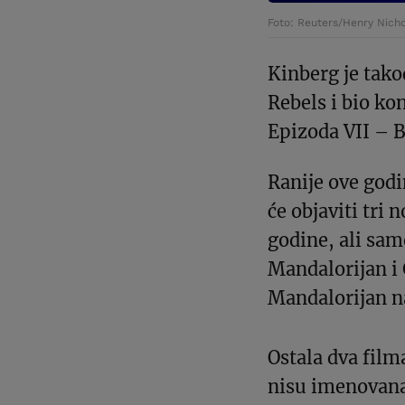
Foto: Reuters/Henry Nicho
Kinberg je tako
Rebels i bio ko
Epizoda VII – B
Ranije ove godi
će objaviti tri 
godine, ali samo
Mandalorijan i 
Mandalorijan n
Ostala dva film
nisu imenovana i