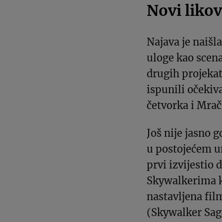
Novi likov
Najava je naišl
uloge kao scena
drugih projekat
ispunili očekiva
četvorka i Mrač
Još nije jasno g
u postojećem u
prvi izvijestio 
Skywalkerima ko
nastavljena fi
(Skywalker Sag