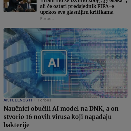
Infantino se izvinio zbog „grešaka“,
ali će ostati predsjednik FIFA-e
uprkos sve glasnijim kritikama
Forbes
AKTUELNOSTI
Forbes
Naučnici obučili AI model na DNK, a on
stvorio 16 novih virusa koji napadaju
bakterije