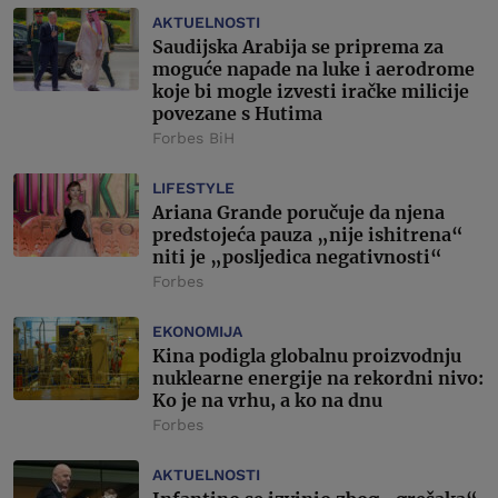
AKTUELNOSTI
Saudijska Arabija se priprema za
moguće napade na luke i aerodrome
koje bi mogle izvesti iračke milicije
povezane s Hutima
Forbes BiH
LIFESTYLE
Ariana Grande poručuje da njena
predstojeća pauza „nije ishitrena“
niti je „posljedica negativnosti“
Forbes
EKONOMIJA
Kina podigla globalnu proizvodnju
nuklearne energije na rekordni nivo:
Ko je na vrhu, a ko na dnu
Forbes
AKTUELNOSTI