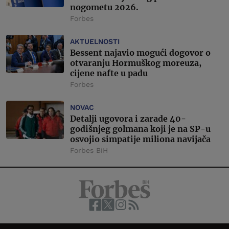
nogometu 2026.
Forbes
AKTUELNOSTI
Bessent najavio mogući dogovor o
otvaranju Hormuškog moreuza,
cijene nafte u padu
Forbes
NOVAC
Detalji ugovora i zarade 40-
godišnjeg golmana koji je na SP-u
osvojio simpatije miliona navijača
Forbes BiH