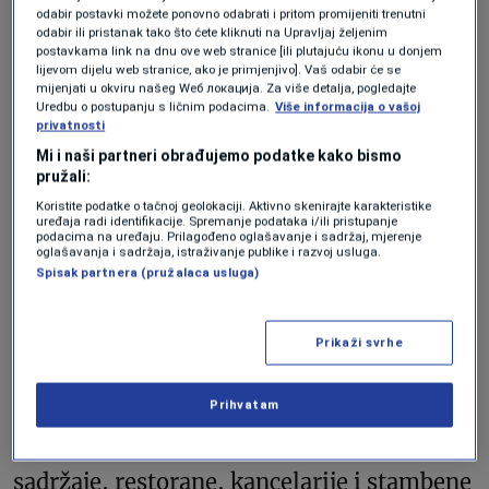
Foto:North Pole Project Riyadh / Ferrari / Profimedia
odabir postavki možete ponovno odabrati i pritom promijeniti trenutni
odabir ili pristanak tako što ćete kliknuti na Upravljaj željenim
postavkama link na dnu ove web stranice [ili plutajuću ikonu u donjem
lijevom dijelu web stranice, ako je primjenjivo]. Vaš odabir će se
Ova kula
nadmašit će i sadašnjeg
mijenjati u okviru našeg Wеб локација. Za više detalja, pogledajte
Uredbu o postupanju s ličnim podacima.
Više informacija o vašoj
rekordera Burj Khalifa
u Dubajiu čija
privatnosti
visina iznosi 830 metara, kao i
Mi i naši partneri obrađujemo podatke kako bismo
pružali:
planiranu Jeddah kulu, također u
Koristite podatke o tačnoj geolokaciji. Aktivno skenirajte karakteristike
Saudijskoj Arabiji.
uređaja radi identifikacije. Spremanje podataka i/ili pristupanje
podacima na uređaju. Prilagođeno oglašavanje i sadržaj, mjerenje
oglašavanja i sadržaja, istraživanje publike i razvoj usluga.
Spisak partnera (pružalaca usluga)
Saudijski Državni investicioni fond pozvao
je međunarodne građevinske kompanije
Prikaži svrhe
da
dostave ponude za upravljanje
projektom.
Prihvatam
Kula će sadržati luksuzne hotele, zabavne
sadržaje, restorane, kancelarije i stambene