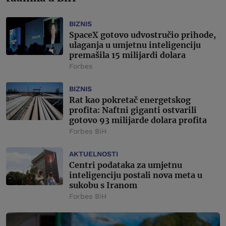
BIZNIS
SpaceX gotovo udvostručio prihode,
ulaganja u umjetnu inteligenciju
premašila 15 milijardi dolara
Forbes
BIZNIS
Rat kao pokretač energetskog
profita: Naftni giganti ostvarili
gotovo 93 milijarde dolara profita
Forbes BiH
AKTUELNOSTI
Centri podataka za umjetnu
inteligenciju postali nova meta u
sukobu s Iranom
Forbes BiH