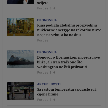
svijeta
Forbes BiH
EKONOMIJA
Kina podigla globalnu proizvodnju
nuklearne energije na rekordni nivo:
Ko je na vrhu, a ko na dnu
Forbes
EKONOMIJA
Dogovor o Hormuškom moreuzu sve
bliže, ali Iran traži ono što
Washington ne želi prihvatiti
Forbes BiH
AKTUELNOSTI
Sa rastom temperatura porasle su i
cijene hrane
Forbes BiH