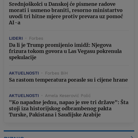
Srednjoškolci u Danskoj će pismene radove
morati i usmeno braniti, resorno ministartvo
uvodi tri hitne mjere protiv prevara uz pomoć
AI-a
LIDERI
Forbes
Da li je Trump promijenio imidž: Njegova
frizura tokom govora u Las Vegasu pokrenula
spekulacije
AKTUELNOSTI
Forbes BiH
Sa rastom temperatura porasle su i cijene hrane
AKTUELNOSTI
Amela Keserović Polić
"Ko napadne jednu, napao je sve tri države": Šta
stoji iza historijskog odbrambenog pakta
Turske, Pakistana i Saudijske Arabije