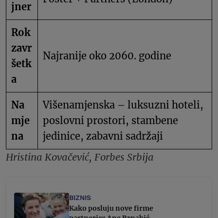
jner
Rok
zavr
Najranije oko 2060. godine
šetk
a
Na
Višenamjenska – luksuzni hoteli,
mje
poslovni prostori, stambene
na
jedinice, zabavni sadržaji
Hristina Kovačević, Forbes Srbija
BIZNIS
Kako posluju nove firme