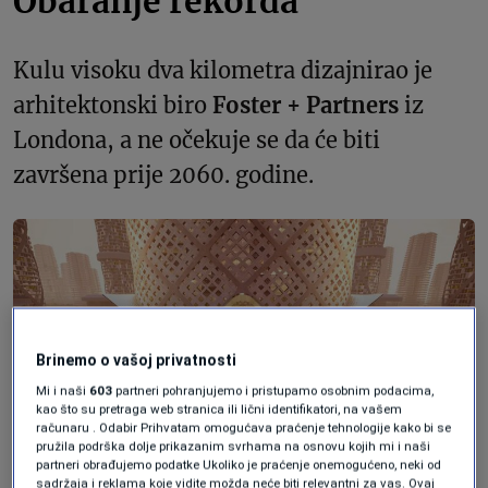
Obaranje rekorda
Kulu visoku dva kilometra dizajnirao je
arhitektonski biro
Foster + Partners
iz
Londona, a ne očekuje se da će biti
završena prije 2060. godine.
Brinemo o vašoj privatnosti
Mi i naši
603
partneri pohranjujemo i pristupamo osobnim podacima,
kao što su pretraga web stranica ili lični identifikatori, na vašem
računaru . Odabir Prihvatam omogućava praćenje tehnologije kako bi se
pružila podrška dolje prikazanim svrhama na osnovu kojih mi i naši
partneri obrađujemo podatke Ukoliko je praćenje onemogućeno, neki od
sadržaja i reklama koje vidite možda neće biti relevantni za vas. Ovaj