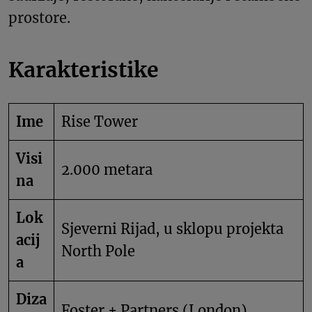
prostore.
Karakteristike
Ime
Rise Tower
Visi
2.000 metara
na
Lok
Sjeverni Rijad, u sklopu projekta
acij
North Pole
a
Diza
Foster + Partners (London)