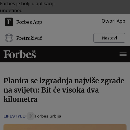
Forbes je bolji u aplikaciji
undefined
Otvori App
Forbes App
Pretraživač
Nastavi
Planira se izgradnja najviše zgrade
na svijetu: Bit će visoka dva
kilometra
LIFESTYLE
Forbes Srbija