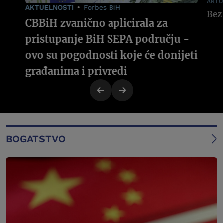
AKTU
AKTUELNOSTI
Forbes BiH
CBBiH zvanično aplicirala za
pristupanje BiH SEPA području -
ovo su pogodnosti koje će donijeti
građanima i privredi
BOGATSTVO