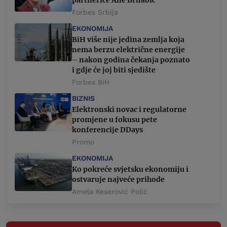
partnerice Ane Brnabić
Forbes Srbija
EKONOMIJA
BiH više nije jedina zemlja koja
nema berzu električne energije
– nakon godina čekanja poznato
i gdje će joj biti sjedište
Forbes BiH
BIZNIS
Elektronski novac i regulatorne
promjene u fokusu pete
konferencije DDays
Promo
EKONOMIJA
Ko pokreće svjetsku ekonomiju i
ostvaruje najveće prihode
Amela Keserović Polić