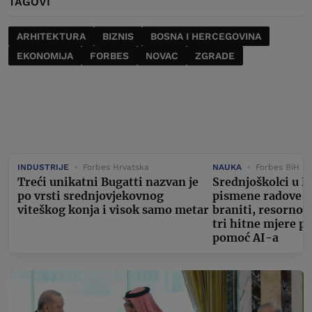
TAGOVI
ARHITEKTURA
BIZNIS
BOSNA I HERCEGOVINA
EKONOMIJA
FORBES
NOVAC
ZGRADE
INDUSTRIJE
Forbes Hrvatska
NAUKA
Forbes BiH
Treći unikatni Bugatti nazvan je
Srednjoškolci u D
po vrsti srednjovjekovnog
pismene radove m
viteškog konja i visok samo metar
braniti, resorno 
tri hitne mjere p
pomoć AI-a