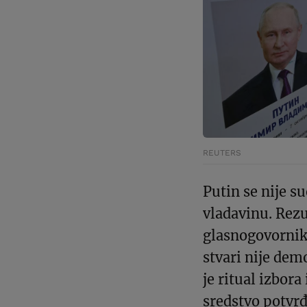
REUTERS
Putin se nije s
vladavinu. Rezu
glasnogovornik 
stvari nije dem
je ritual izbor
sredstvo potvrđ