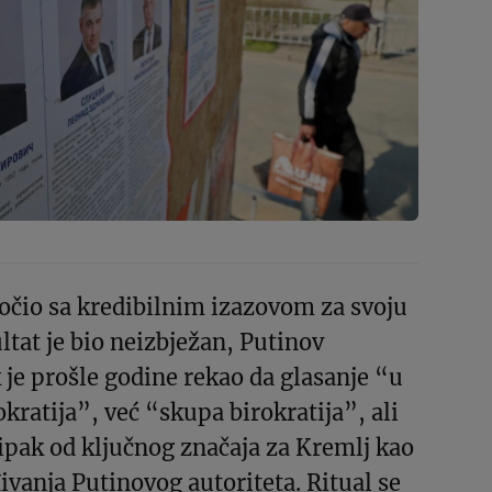
uočio sa kredibilnim izazovom za svoju
ltat je bio neizbježan, Putinov
je prošle godine rekao da glasanje “u
okratija”, već “skupa birokratija”, ali
a ipak od ključnog značaja za Kremlj kao
ivanja Putinovog autoriteta. Ritual se