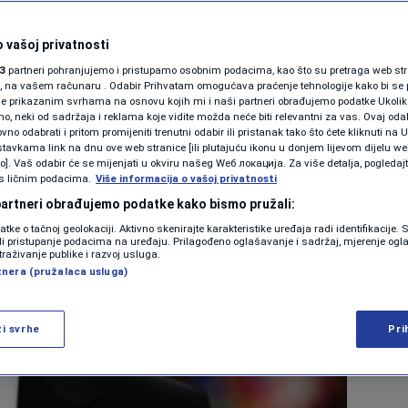
ar 2024. 08:19
 vašoj privatnosti
3
partneri pohranjujemo i pristupamo osobnim podacima, kao što su pretraga web stran
ori, na vašem računaru . Odabir Prihvatam omogućava praćenje tehnologije kako bi se 
je prikazanim svrhama na osnovu kojih mi i naši partneri obrađujemo podatke Ukoliko
 neki od sadržaja i reklama koje vidite možda neće biti relevantni za vas. Ovaj odab
no odabrati i pritom promijeniti trenutni odabir ili pristanak tako što ćete kliknuti na U
tavkama link na dnu ove web stranice [ili plutajuću ikonu u donjem lijevom dijelu we
vo]. Vaš odabir će se mijenjati u okviru našeg Wеб локација. Za više detalja, pogledaj
s ličnim podacima.
Više informacija o vašoj privatnosti
 partneri obrađujemo podatke kako bismo pružali:
datke o tačnoj geolokaciji. Aktivno skenirajte karakteristike uređaja radi identifikacije.
ili pristupanje podacima na uređaju. Prilagođeno oglašavanje i sadržaj, mjerenje ogl
traživanje publike i razvoj usluga.
tnera (pružalaca usluga)
ži svrhe
Pri