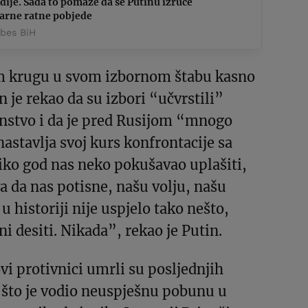
ije. Sada to pomaže da se Putinu izruče
varne ratne pobjede
rbes BiH
m krugu u svom izbornom štabu kasno
n je rekao da su izbori “učvrstili”
instvo i da je pred Rusijom “mnogo
astavlja svoj kurs konfrontacije sa
ko god nas neko pokušavao uplašiti,
 da nas potisne, našu volju, našu
u historiji nije uspjelo tako nešto,
ni desiti. Nikada”, rekao je Putin.
vi protivnici umrli su posljednjih
 što je vodio neuspješnu pobunu u