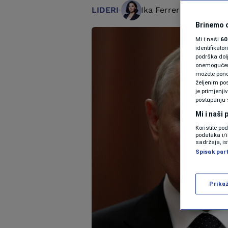
LIDERI
Ika Ferrer Gotić
18. m
Brinemo o
Mi i naši
60
identifikat
podrška dol
onemogućeno,
možete ponov
željenim pos
je primjenji
postupanju 
Mi i naši
Koristite po
podataka i/
sadržaja, is
Spisak par
Prika