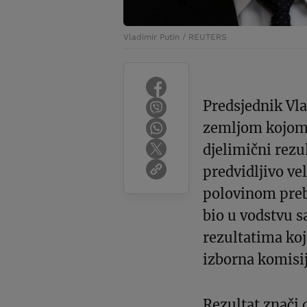
Vladimir Putin / REUTERS
Predsjednik Vla
zemljom kojom j
djelimični rezu
predvidljivo ve
polovinom prebr
bio u vodstvu 
rezultatima koj
izborna komisij
Rezultat znači 