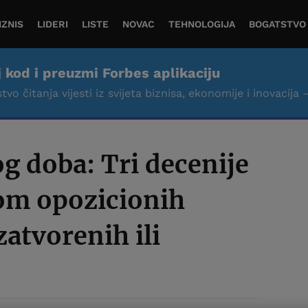
IZNIS
LIDERI
LISTE
NOVAC
TEHNOLOGIJA
BOGATSTVO
j kod i preuzmi Forbes aplikaciju
tvo čitanja vijesti iz svijeta biznisa, ekonomije i inovacija 
og doba: Tri decenije
nom opozicionih
zatvorenih ili