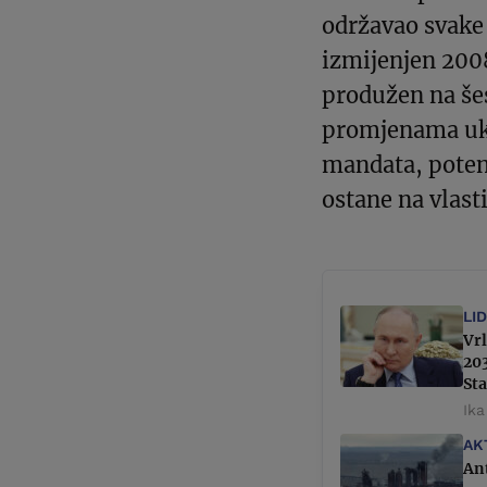
održavao svake 
izmijenjen 200
produžen na še
promjenama ukl
mandata, poten
ostane na vlast
LI
Vrl
203
Sta
Ika
AK
Ant