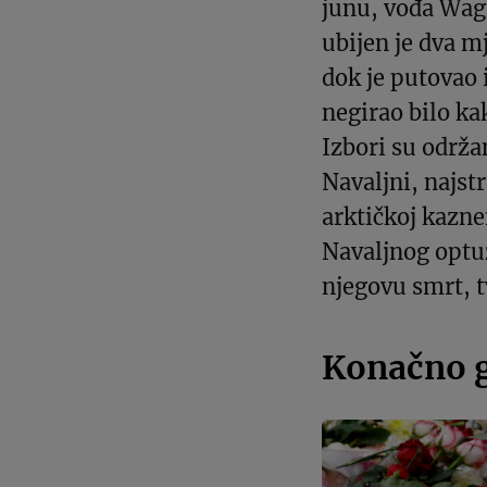
junu, vođa Wag
ubijen je dva m
dok je putovao 
negirao bilo k
Izbori su održa
Navaljni, najst
arktičkoj kaznen
Navaljnog optuž
njegovu smrt, t
Konačno g