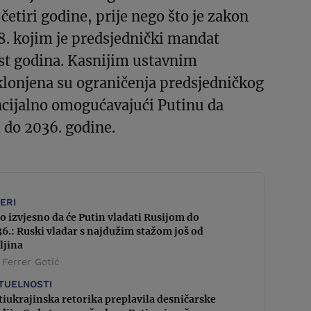
četiri godine, prije nego što je zakon
8. kojim je predsjednički mandat
st godina. Kasnijim ustavnim
onjena su ograničenja predsjedničkog
cijalno omogućavajući Putinu da
i do 2036. godine.
DERI
o izvjesno da će Putin vladati Rusijom do
6.: Ruski vladar s najdužim stažom još od
ljina
 Ferrer Gotić
TUELNOSTI
iukrajinska retorika preplavila desničarske