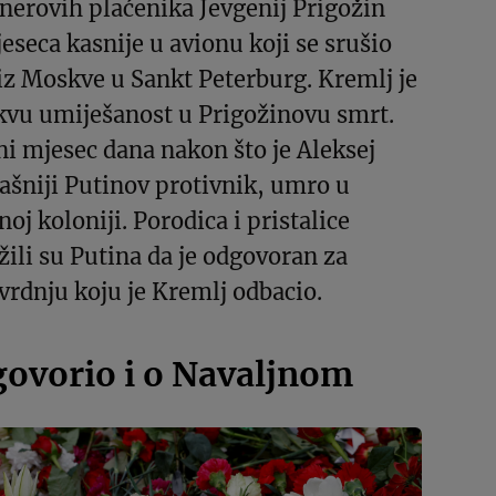
nerovih plaćenika Jevgenij Prigožin
jeseca kasnije u avionu koji se srušio
iz Moskve u Sankt Peterburg. Kremlj je
akvu umiješanost u Prigožinovu smrt.
ni mjesec dana nakon što je Aleksej
rašniji Putinov protivnik, umro u
oj koloniji. Porodica i pristalice
ili su Putina da je odgovoran za
vrdnju koju je Kremlj odbacio.
ovorio i o Navaljnom