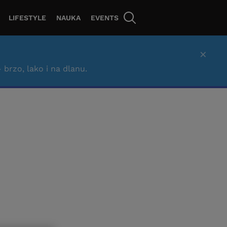
LIFESTYLE
NAUKA
EVENTS
×
– brzo, lako i na dlanu.