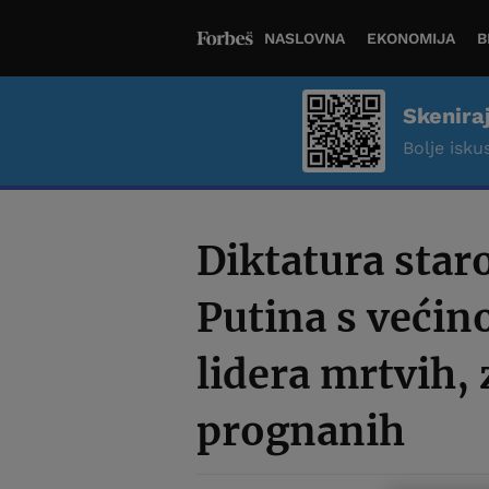
NASLOVNA
EKONOMIJA
B
Skenira
Bolje iskus
Diktatura star
Putina s veći
lidera mrtvih, 
prognanih