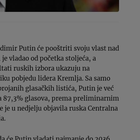
dimir Putin će pooštriti svoju vlast nad
e vladao od početka stoljeća, a
ltati ruskih izbora ukazuju na
liku pobjedu lidera Kremlja. Sa samo
ojanih glasačkih listića, Putin je već
sa 87,3% glasova, prema preliminarnim
e je u nedjelju objavila ruska Centralna
a.
da će Putin vladati najmanje do 2036.