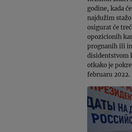
godine, kada će
najdužim stažom
osigurat će tre
opozicionih kan
prognanih ili i
disidentstvom k
otkako je pokre
februaru 2022.