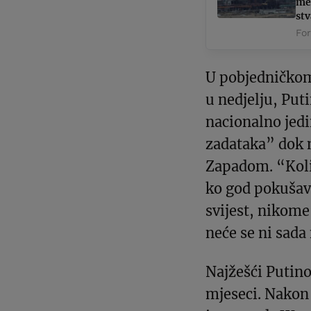
med
st
Fo
U pobjedničko
u nedjelju, Puti
nacionalno jed
zadataka” dok n
Zapadom. “Koli
ko god pokušava
svijest, nikome 
neće se ni sada 
Najžešći Putino
mjeseci. Nakon