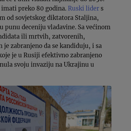
 imati preko 80 godina.
Ruski lider
s
 od sovjetskog diktatora Staljina,
ću punu deceniju vladavine. Sa većinom
didata ili mrtvih, zatvorenih,
m je zabranjeno da se kandiduju, i sa
oje je u Rusiji efektivno zabranjeno
nula svoju invaziju na Ukrajinu u