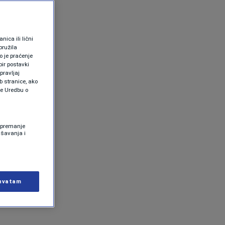
ica ili lični
pružila
 je praćenje
ir postavki
pravljaj
b stranice, ako
te Uredbu o
 Spremanje
ašavanja i
hvatam