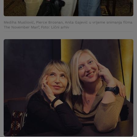
Mediha Musliović, Pierce Brosnan, Anila Gajević u vrijeme snimanja filma
The November Man”, Foto: Lični arhiv