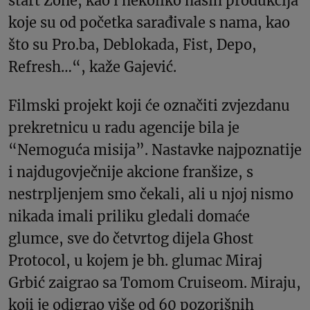
start Zone, kao i nekoliko naših produkcija
koje su od početka sarađivale s nama, kao
što su Pro.ba, Deblokada, Fist, Depo,
Refresh…“, kaže Gajević.
Filmski projekt koji će označiti zvjezdanu
prekretnicu u radu agencije bila je
“Nemoguća misija”. Nastavke najpoznatije
i najdugovječnije akcione franšize, s
nestrpljenjem smo čekali, ali u njoj nismo
nikada imali priliku gledali domaće
glumce, sve do četvrtog dijela Ghost
Protocol, u kojem je bh. glumac Miraj
Grbić zaigrao sa Tomom Cruiseom. Miraju,
koji je odigrao više od 60 pozorišnih