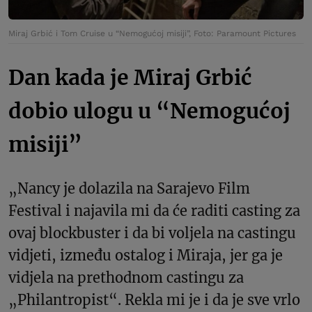
Miraj Grbić i Tom Cruise u “Nemogućoj misiji”, Foto: Paramount Pictures
Dan kada je Miraj Grbić
dobio ulogu u “Nemogućoj
misiji”
„Nancy je dolazila na Sarajevo Film
Festival i najavila mi da će raditi casting za
ovaj blockbuster i da bi voljela na castingu
vidjeti, između ostalog i Miraja, jer ga je
vidjela na prethodnom castingu za
„Philantropist“. Rekla mi je i da je sve vrlo