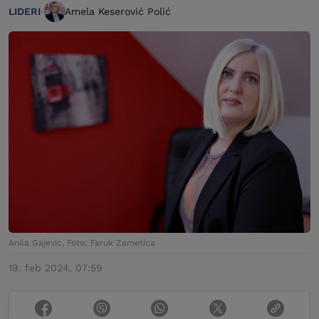
LIDERI
Amela Keserović Polić
Anila Gajević, Foto: Faruk Zametica
19. feb 2024. 07:59