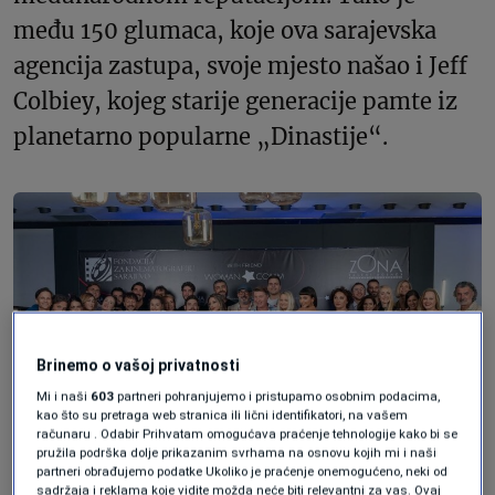
među 150 glumaca, koje ova sarajevska
agencija zastupa, svoje mjesto našao i Jeff
Colbiey, kojeg starije generacije pamte iz
planetarno popularne „Dinastije“.
Brinemo o vašoj privatnosti
Mi i naši
603
partneri pohranjujemo i pristupamo osobnim podacima,
kao što su pretraga web stranica ili lični identifikatori, na vašem
računaru . Odabir Prihvatam omogućava praćenje tehnologije kako bi se
pružila podrška dolje prikazanim svrhama na osnovu kojih mi i naši
partneri obrađujemo podatke Ukoliko je praćenje onemogućeno, neki od
sadržaja i reklama koje vidite možda neće biti relevantni za vas. Ovaj