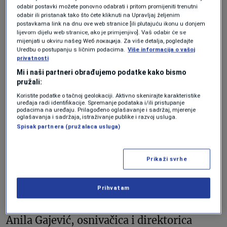
odabir postavki možete ponovno odabrati i pritom promijeniti trenutni
Jedan dio glumaca koje zastupa Zona, Foto: Lični arhiv
odabir ili pristanak tako što ćete kliknuti na Upravljaj željenim
postavkama link na dnu ove web stranice [ili plutajuću ikonu u donjem
lijevom dijelu web stranice, ako je primjenjivo]. Vaš odabir će se
„Od početka smo se nametnuli kao
mijenjati u okviru našeg Wеб локација. Za više detalja, pogledajte
Uredbu o postupanju s ličnim podacima.
Više informacija o vašoj
agencija koja zastupa glumce iz
privatnosti
jugoistočne Evrope, no u nekim drugim
Mi i naši partneri obrađujemo podatke kako bismo
pružali:
zemljama iz okruženja kao što su
Koristite podatke o tačnoj geolokaciji. Aktivno skenirajte karakteristike
uređaja radi identifikacije. Spremanje podataka i/ili pristupanje
Rumunija ili Bugarska nije bilo agencija pa
podacima na uređaju. Prilagođeno oglašavanje i sadržaj, mjerenje
oglašavanja i sadržaja, istraživanje publike i razvoj usluga.
su glumci, želeći da rade internacionalno,
Spisak partnera (pružalaca usluga)
našli put do nas. Tako su u Zoni i krasne
glumice Laura Vasiliu i Mihaela Sirbu iz
Prikaži svrhe
Rumunije, odnedavno i Dana Rogoz,
Margita Gosheva iz Bugarske i Dora
Prihvatam
Sztarenki iz Mađarske, kaže za Forbes BiH
Anila Gajević, osnivačica i direktorica