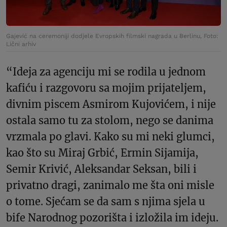
Gajević na ceremoniji dodjele Evropskih filmski nagrada u Berlinu, Foto:
Lični arhiv
“Ideja za agenciju mi se rodila u jednom
kafiću i razgovoru sa mojim prijateljem,
divnim piscem Asmirom Kujovićem, i nije
ostala samo tu za stolom, nego se danima
vrzmala po glavi. Kako su mi neki glumci,
kao što su Miraj Grbić, Ermin Sijamija,
Semir Krivić, Aleksandar Seksan, bili i
privatno dragi, zanimalo me šta oni misle
o tome. Sjećam se da sam s njima sjela u
bife Narodnog pozorišta i izložila im ideju.