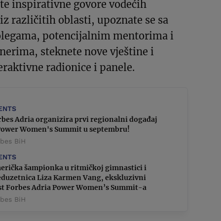
ate inspirativne govore vodećih
z različitih oblasti, upoznate se sa
olegama, potencijalnim mentorima i
erima, steknete nove vještine i
eraktivne radionice i panele.
ENTS
bes Adria organizira prvi regionalni događaj
Power Women's Summit u septembru!
rbes BiH
ENTS
erička šampionka u ritmičkoj gimnastici i
eduzetnica Liza Karmen Vang, ekskluzivni
st Forbes Adria Power Women’s Summit-a
rbes BiH