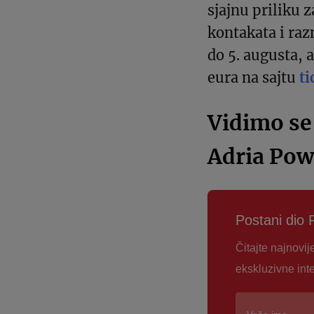
sjajnu priliku 
kontakata i raz
do 5. augusta, 
eura na sajtu
ti
Vidimo se
Adria Po
Postani dio 
Čitajte najnovij
ekskluzivne int