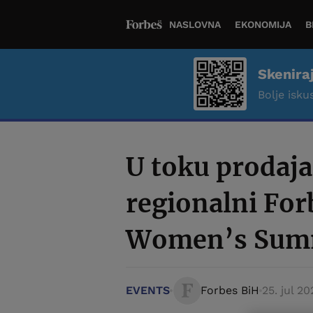
NASLOVNA
EKONOMIJA
B
Skenira
Bolje iskus
U toku prodaja
regionalni For
Women’s Sum
EVENTS
Forbes BiH
25. jul 20