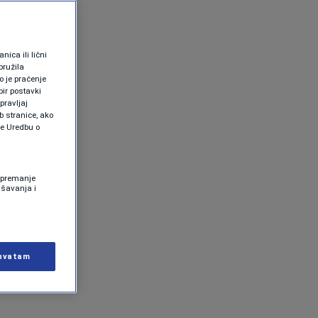
ica ili lični
pružila
 je praćenje
ir postavki
pravljaj
b stranice, ako
te Uredbu o
 Spremanje
ašavanja i
hvatam