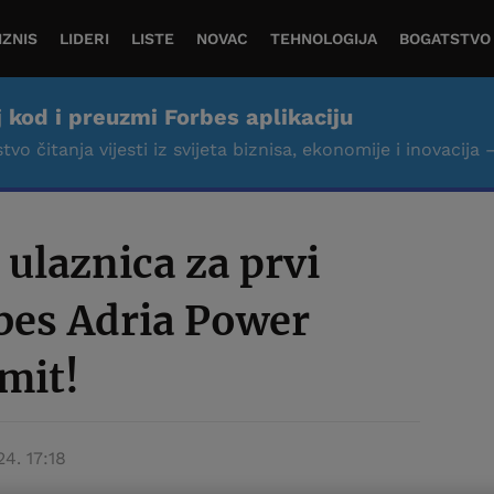
IZNIS
LIDERI
LISTE
NOVAC
TEHNOLOGIJA
BOGATSTVO
j kod i preuzmi Forbes aplikaciju
tvo čitanja vijesti iz svijeta biznisa, ekonomije i inovacija 
 ulaznica za prvi
bes Adria Power
mit!
24. 17:18