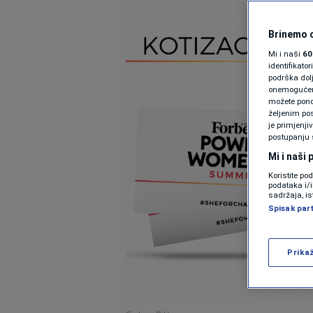
Brinemo o
Mi i naši
60
identifikat
podrška dol
onemogućeno,
možete ponov
željenim pos
je primjenji
postupanju 
Mi i naši
Koristite po
podataka i/
sadržaja, is
Spisak par
Prika