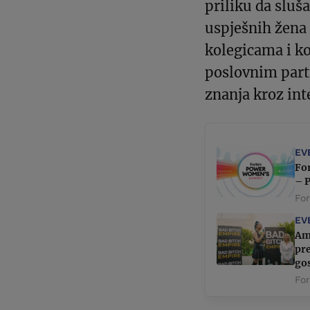
priliku da sluš
uspješnih žena i
kolegicama i k
poslovnim partn
znanja kroz int
EV
For
– 
Fo
EV
Am
pr
go
Fo