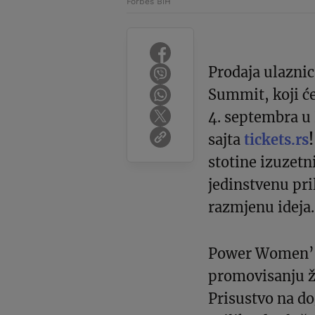
Forbes BiH
Prodaja ulazni
Summit, koji će
4. septembra u 
sajta
tickets.rs
!
stotine izuzetni
jedinstvenu pri
razmjenu ideja.
Power Women’s
promovisanju že
Prisustvo na d