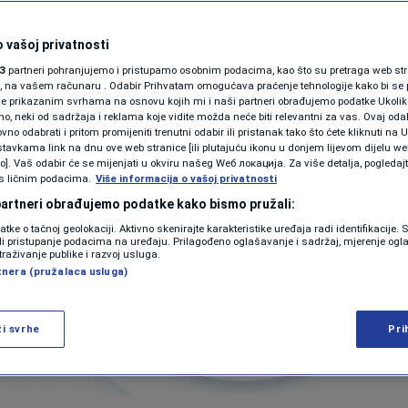
 vašoj privatnosti
3
partneri pohranjujemo i pristupamo osobnim podacima, kao što su pretraga web stran
ori, na vašem računaru . Odabir Prihvatam omogućava praćenje tehnologije kako bi se 
je prikazanim svrhama na osnovu kojih mi i naši partneri obrađujemo podatke Ukoliko
 neki od sadržaja i reklama koje vidite možda neće biti relevantni za vas. Ovaj odab
no odabrati i pritom promijeniti trenutni odabir ili pristanak tako što ćete kliknuti na U
tavkama link na dnu ove web stranice [ili plutajuću ikonu u donjem lijevom dijelu we
vo]. Vaš odabir će se mijenjati u okviru našeg Wеб локација. Za više detalja, pogledaj
s ličnim podacima.
Više informacija o vašoj privatnosti
 partneri obrađujemo podatke kako bismo pružali:
datke o tačnoj geolokaciji. Aktivno skenirajte karakteristike uređaja radi identifikacije.
ili pristupanje podacima na uređaju. Prilagođeno oglašavanje i sadržaj, mjerenje ogl
traživanje publike i razvoj usluga.
tnera (pružalaca usluga)
ži svrhe
Pri