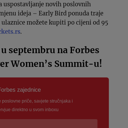
za uspostavljanje novih poslovnih
mjenu ideja – Early Bird ponuda traje
a ulaznice možete kupiti po cijeni od 95
ckets.rs
.
 u septembru na Forbes
wer Women’s Summit-u!
Forbes zajednice
e poslovne priče, savjete stručnjaka i
ervjue direktno u svom inboxu