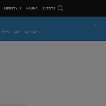
LIFESTYLE
NAUKA
EVENTS
×
– brzo, lako i na dlanu.