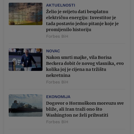
AKTUELNOSTI
Želio je svijetu dati besplatnu
električnu energiju: Investitor je
tada postavio jedno pitanje koje je
promijenilo historiju
Forbes BiH
NOVAC
Nakon smrti majke, vila Borisa
Beckera dobit će novog vlasnika, evo
kolika joj je cijena na tržištu
nekretnina
Forbes BiH
EKONOMIJA
Dogovor o Hormuškom moreuzu sve
bliže, ali Iran traži ono što
Washington ne želi prihvatiti
Forbes BiH