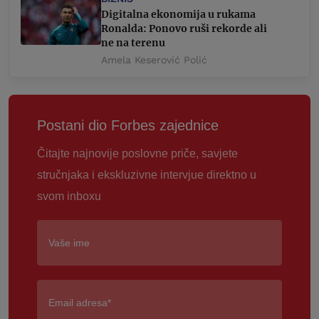
Digitalna ekonomija u rukama
Ronalda: Ponovo ruši rekorde ali
ne na terenu
Amela Keserović Polić
Postani dio Forbes zajednice
Čitajte najnovije poslovne priče, savjete
stručnjaka i ekskluzivne intervjue direktno u
svom inboxu