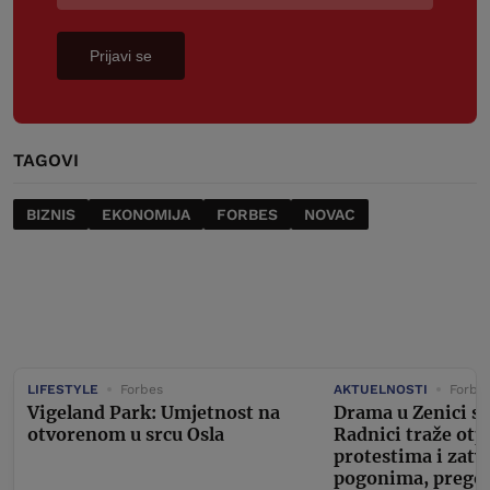
Prijavi se
TAGOVI
BIZNIS
EKONOMIJA
FORBES
NOVAC
LIFESTYLE
Forbes
AKTUELNOSTI
Forbe
Vigeland Park: Umjetnost na
Drama u Zenici se
otvorenom u srcu Osla
Radnici traže otp
protestima i zat
pogonima, pregov