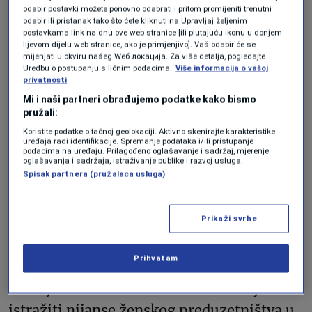
iz Bosne
i Hercegovine, Hrvatske, Crne
odabir postavki možete ponovno odabrati i pritom promijeniti trenutni
odabir ili pristanak tako što ćete kliknuti na Upravljaj željenim
Gore, Srbije i Slovenije. Ove pionirke
postavkama link na dnu ove web stranice [ili plutajuću ikonu u donjem
Forbesove metodologije na zapadnom
lijevom dijelu web stranice, ako je primjenjivo]. Vaš odabir će se
mijenjati u okviru našeg Wеб локација. Za više detalja, pogledajte
Balkanu podijeliće svoja iskustva u rušenju
Uredbu o postupanju s ličnim podacima.
Više informacija o vašoj
privatnosti
stereotipa i postavljanju novih standarda u
Mi i naši partneri obrađujemo podatke kako bismo
poslovnom novinarstvu.
pružali:
Koristite podatke o tačnoj geolokaciji. Aktivno skenirajte karakteristike
uređaja radi identifikacije. Spremanje podataka i/ili pristupanje
podacima na uređaju. Prilagođeno oglašavanje i sadržaj, mjerenje
Proslava ženskog
oglašavanja i sadržaja, istraživanje publike i razvoj usluga.
Spisak partnera (pružalaca usluga)
preduzetništva
Prikaži svrhe
Jedna od najiščekivanijih sesija samita,
Prihvatam
pod nazivom „Ona za preduzetništvo:
Postoji li razlika između svake zemlje?” će
istražiti nijanse ženskog preduzetništva u