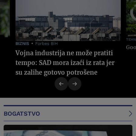
TEHN
BIZNIS
Forbes BiH
Vojna industrija ne može pratiti
tempo: SAD mora izaći iz rata jer
su zalihe gotovo potrošene
BOGATSTVO