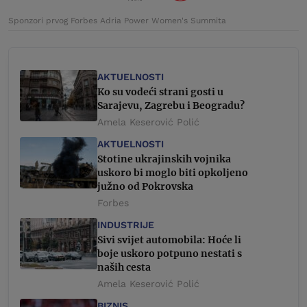
Sponzori prvog Forbes Adria Power Women's Summita
AKTUELNOSTI
Ko su vodeći strani gosti u
Sarajevu, Zagrebu i Beogradu?
Amela Keserović Polić
AKTUELNOSTI
Stotine ukrajinskih vojnika
uskoro bi moglo biti opkoljeno
južno od Pokrovska
Forbes
INDUSTRIJE
Sivi svijet automobila: Hoće li
boje uskoro potpuno nestati s
naših cesta
Amela Keserović Polić
BIZNIS