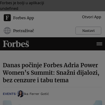
Forbes je bolji u aplikaciji
undefined
Otvori App
Forbes App
Pretraživač
Nastavi
Danas počinje Forbes Adria Power
Women’s Summit: Snažni dijalozi,
bez cenzure i tabu tema
EVENTS
Ika Ferrer Gotić