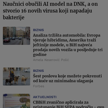
Naučnici obučili AI model na DNK, a on
stvorio 16 novih virusa koji napadaju
bakterije
BIZNIS
Analiza tržišta automobila: Evropa
vjeruje hibridima, Amerika traži
jeftinije modele, u BiH najveća
prodaja novih vozila u posljednje tri
godine
Amela Keserović Polić
BIZNIS
Šest poslova koje možete pokrenuti
od kuće uz minimalna ulaganja
Forbes
AKTUELNOSTI
CBBiH zvanično aplicirala za
pristupanje BiH SEPA području - ovo