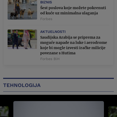
BIZNIS
Šest poslova koje možete pokrenuti
od kuće uz minimalna ulaganja
Forbes
AKTUELNOSTI
Saudijska Arabija se priprema za
moguće napade na luke i aerodrome
koje bi mogle izvesti iračke milicije
povezane s Hutima
Forbes BiH
TEHNOLOGIJA