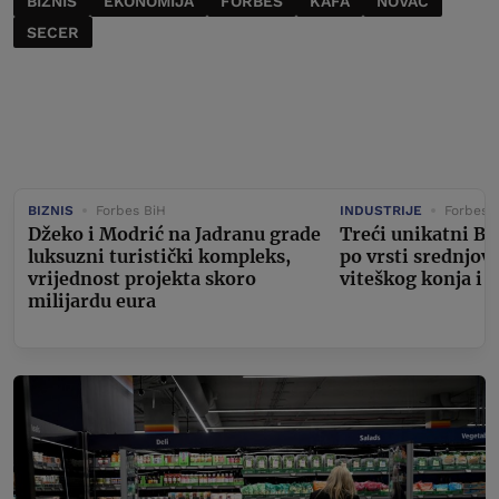
BIZNIS
EKONOMIJA
FORBES
KAFA
NOVAC
SECER
BIZNIS
Forbes BiH
INDUSTRIJE
Forbes 
Džeko i Modrić na Jadranu grade
Treći unikatni Bu
luksuzni turistički kompleks,
po vrsti srednjov
vrijednost projekta skoro
viteškog konja i 
milijardu eura