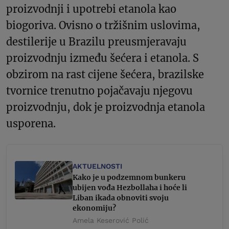
proizvodnji i upotrebi etanola kao
biogoriva. Ovisno o tržišnim uslovima,
destilerije u Brazilu preusmjeravaju
proizvodnju između šećera i etanola. S
obzirom na rast cijene šećera, brazilske
tvornice trenutno pojačavaju njegovu
proizvodnju, dok je proizvodnja etanola
usporena.
AKTUELNOSTI
Kako je u podzemnom bunkeru
ubijen vođa Hezbollaha i hoće li
Liban ikada obnoviti svoju
ekonomiju?
Amela Keserović Polić