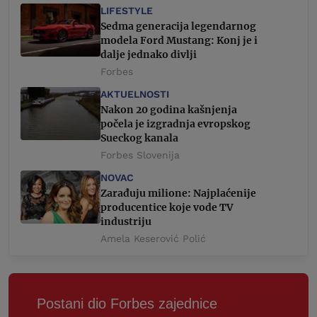
LIFESTYLE
Sedma generacija legendarnog
modela Ford Mustang: Konj je i
dalje jednako divlji
Forbes
AKTUELNOSTI
Nakon 20 godina kašnjenja
počela je izgradnja evropskog
Sueckog kanala
Forbes Slovenija
NOVAC
Zarađuju milione: Najplaćenije
producentice koje vode TV
industriju
Amela Keserović Polić
Postani dio Forbes zajednice