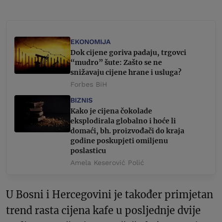
EKONOMIJA
Dok cijene goriva padaju, trgovci
“mudro” šute: Zašto se ne
snižavaju cijene hrane i usluga?
Forbes BiH
BIZNIS
Kako je cijena čokolade
eksplodirala globalno i hoće li
domaći, bh. proizvođači do kraja
godine poskupjeti omiljenu
poslasticu
Amela Keserović Polić
U Bosni i Hercegovini je također primjetan
trend rasta cijena kafe u posljednje dvije