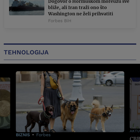
Dogovor o Hormuškom moreuzu sve
bliže, ali Iran traži ono što
Washington ne želi prihvatiti
Forbes BiH
TEHNOLOGIJA
AKTU
BIZNIS
Forbes