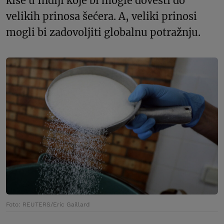
kiše u Indiji koje bi mogle dovesti do
velikih prinosa šećera. A, veliki prinosi
mogli bi zadovoljiti globalnu potražnju.
Foto: REUTERS/Eric Gaillard