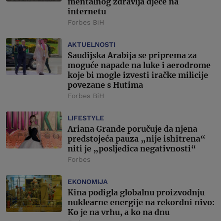
mentalnog zdravlja djece na
internetu
Forbes BiH
AKTUELNOSTI
Saudijska Arabija se priprema za
moguće napade na luke i aerodrome
koje bi mogle izvesti iračke milicije
povezane s Hutima
Forbes BiH
LIFESTYLE
Ariana Grande poručuje da njena
predstojeća pauza „nije ishitrena“
niti je „posljedica negativnosti“
Forbes
EKONOMIJA
Kina podigla globalnu proizvodnju
nuklearne energije na rekordni nivo:
Ko je na vrhu, a ko na dnu