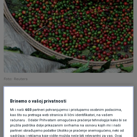
Foto: Reuters
Brazil proizvodi gotovo 40
Brinemo o vašoj privatnosti
posto svjetske kafe
Mi i naši
603
partneri pohranjujemo i pristupamo osobnim podacima,
kao što su pretraga web stranica ili lični identifikatori, na vašem
računaru . Odabir Prihvatam omogućava praćenje tehnologije kako bi se
pružila podrška dolje prikazanim svrhama na osnovu kojih mi i naši
Podsjećamo, Brazil proizvodi gotovo 40
partneri obrađujemo podatke Ukoliko je praćenje onemogućeno, neki od
sadržaja i reklama koje vidite možda neće biti relevantni za vas. Ovaj