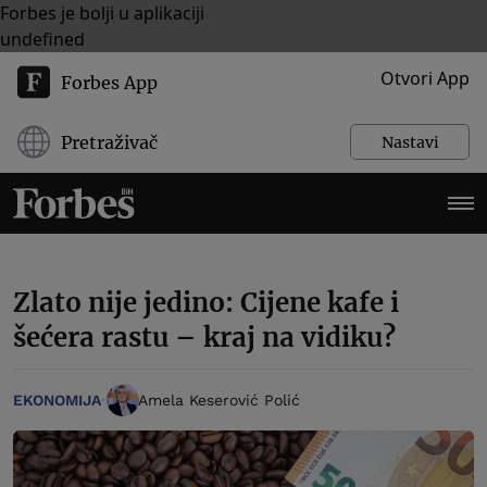
Forbes je bolji u aplikaciji
undefined
Otvori App
Forbes App
Pretraživač
Nastavi
Zlato nije jedino: Cijene kafe i
šećera rastu – kraj na vidiku?
EKONOMIJA
Amela Keserović Polić