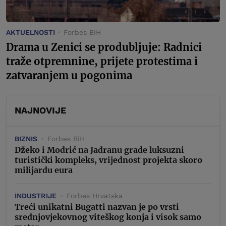
AKTUELNOSTI
Forbes BiH
Drama u Zenici se produbljuje: Radnici
traže otpremnine, prijete protestima i
zatvaranjem u pogonima
NAJNOVIJE
BIZNIS
Forbes BiH
Džeko i Modrić na Jadranu grade luksuzni
turistički kompleks, vrijednost projekta skoro
milijardu eura
INDUSTRIJE
Forbes Hrvatska
Treći unikatni Bugatti nazvan je po vrsti
srednjovjekovnog viteškog konja i visok samo