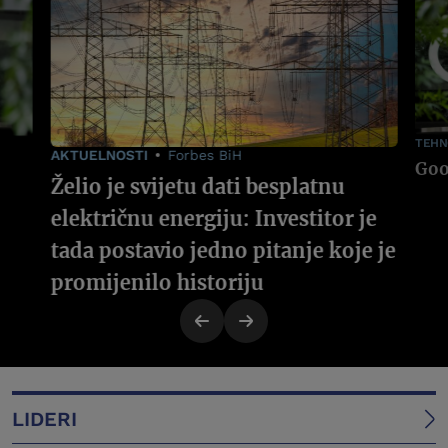
TEHN
AKTUELNOSTI
Forbes BiH
Želio je svijetu dati besplatnu
električnu energiju: Investitor je
tada postavio jedno pitanje koje je
promijenilo historiju
LIDERI