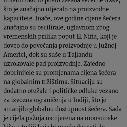
uništili oko 10 posto zasada šećerne trske,
što je značajno utjecalo na proizvodne
kapacitete. Inače, ove godine cijene šećera
značajno su oscilirale, uglavnom zbog
vremenskih prilika poput El Niña, koji je
doveo do povećanja proizvodnje u Južnoj
Americi, dok su suše u Tajlandu
uzrokovale pad proizvodnje. Zajedno
doprinijele su promjenama cijena šećera
na globalnim tržištima. Situaciju su
dodatno otežale i političke odluke vezano
za izvozna ograničenja u Indiji, što je
smanjilo globalnu dostupnost šećera. Sada
je cijela pažnja usmjerena na monsunske