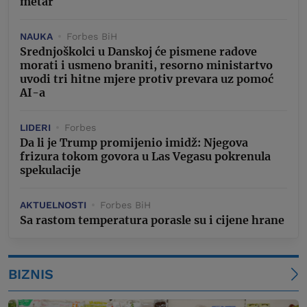
metar
NAUKA
Forbes BiH
Srednjoškolci u Danskoj će pismene radove
morati i usmeno braniti, resorno ministartvo
uvodi tri hitne mjere protiv prevara uz pomoć
AI-a
LIDERI
Forbes
Da li je Trump promijenio imidž: Njegova
frizura tokom govora u Las Vegasu pokrenula
spekulacije
AKTUELNOSTI
Forbes BiH
Sa rastom temperatura porasle su i cijene hrane
BIZNIS