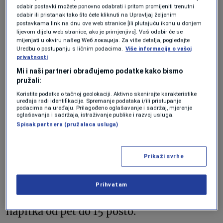
posto svjetske kafe, dok je Vijetnam,
odabir postavki možete ponovno odabrati i pritom promijeniti trenutni
odabir ili pristanak tako što ćete kliknuti na Upravljaj željenim
vodeći u proizvodnji jeftinijeg zrna robuste
postavkama link na dnu ove web stranice [ili plutajuću ikonu u donjem
lijevom dijelu web stranice, ako je primjenjivo]. Vaš odabir će se
– koja se koriste u instant kafi.
mijenjati u okviru našeg Wеб локација. Za više detalja, pogledajte
Uredbu o postupanju s ličnim podacima.
Više informacija o vašoj
privatnosti
Prema podacima Međunarodne
Mi i naši partneri obrađujemo podatke kako bismo
pružali:
organizacije za kafu (ICO), cijene ovog
Koristite podatke o tačnoj geolokaciji. Aktivno skenirajte karakteristike
proizvoda su porasle za gotovo 20 posto u
uređaja radi identifikacije. Spremanje podataka i/ili pristupanje
podacima na uređaju. Prilagođeno oglašavanje i sadržaj, mjerenje
trećem tromjesečju 2024., dosegnuvši
oglašavanja i sadržaja, istraživanje publike i razvoj usluga.
Spisak partnera (pružalaca usluga)
najviši nivo u posljednjem desetljeću. U
Evropi su cijene kafe već primjetno veće,
Prikaži svrhe
Njemačka u posljednje dvije godine bilježi
rast cijena od 10 posto, dok ugostiteljski
Prihvatam
objekti u Evropi povećavaju cijene ovog
napitka od pet do 15 posto.