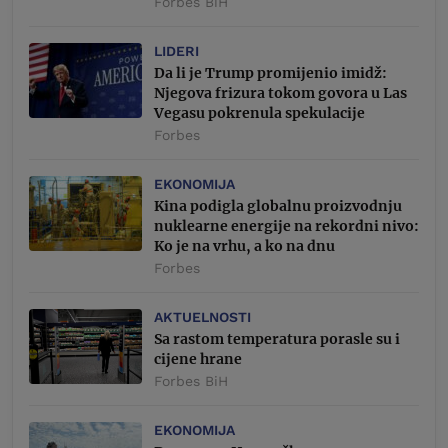
Forbes BiH
LIDERI
Da li je Trump promijenio imidž:
Njegova frizura tokom govora u Las
Vegasu pokrenula spekulacije
Forbes
EKONOMIJA
Kina podigla globalnu proizvodnju
nuklearne energije na rekordni nivo:
Ko je na vrhu, a ko na dnu
Forbes
AKTUELNOSTI
Sa rastom temperatura porasle su i
cijene hrane
Forbes BiH
EKONOMIJA