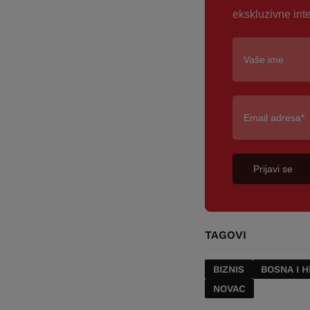
ekskluzivne int
Prijavi se
TAGOVI
BIZNIS
BOSNA I 
NOVAC