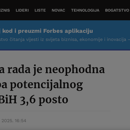
IZNIS
LIDERI
LISTE
NOVAC
TEHNOLOGIJA
BOGATSTVO
j kod i preuzmi Forbes aplikaciju
tvo čitanja vijesti iz svijeta biznisa, ekonomije i inovacija 
a rada je neophodna
a potencijalnog
BiH 3,6 posto
n 2025. 16:54