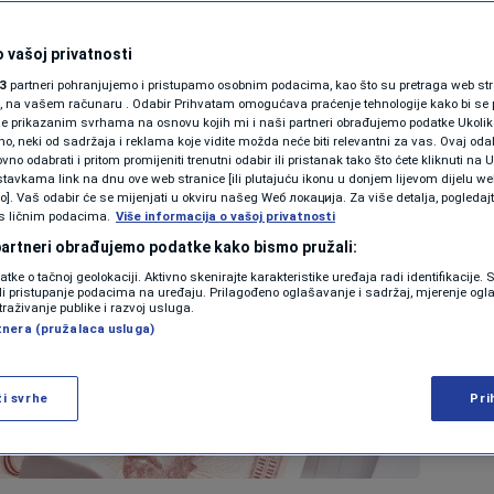
 vašoj privatnosti
3
partneri pohranjujemo i pristupamo osobnim podacima, kao što su pretraga web stran
ori, na vašem računaru . Odabir Prihvatam omogućava praćenje tehnologije kako bi se 
je prikazanim svrhama na osnovu kojih mi i naši partneri obrađujemo podatke Ukoliko
 neki od sadržaja i reklama koje vidite možda neće biti relevantni za vas. Ovaj odab
no odabrati i pritom promijeniti trenutni odabir ili pristanak tako što ćete kliknuti na U
tavkama link na dnu ove web stranice [ili plutajuću ikonu u donjem lijevom dijelu we
vo]. Vaš odabir će se mijenjati u okviru našeg Wеб локација. Za više detalja, pogledaj
s ličnim podacima.
Više informacija o vašoj privatnosti
 partneri obrađujemo podatke kako bismo pružali:
datke o tačnoj geolokaciji. Aktivno skenirajte karakteristike uređaja radi identifikacije.
ili pristupanje podacima na uređaju. Prilagođeno oglašavanje i sadržaj, mjerenje ogl
traživanje publike i razvoj usluga.
tnera (pružalaca usluga)
ži svrhe
Pri