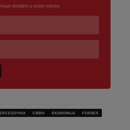
ervjue direktno u svom inboxu
HERCEGOVINA
CBBIH
EKONOMIJA
FORBES