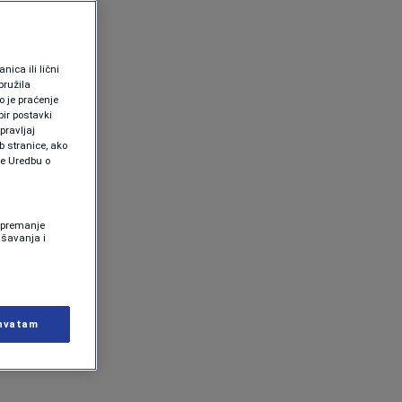
ica ili lični
pružila
 je praćenje
ir postavki
pravljaj
b stranice, ako
te Uredbu o
 Spremanje
ašavanja i
hvatam