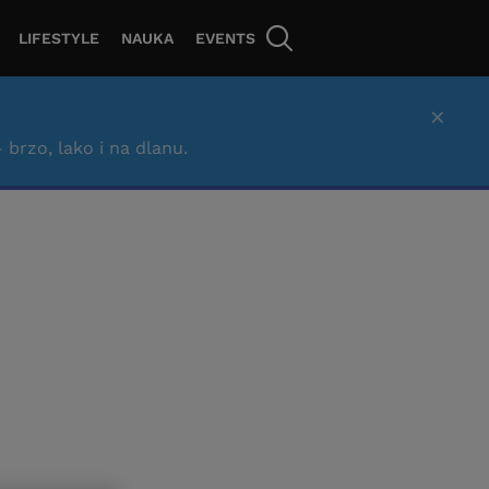
LIFESTYLE
NAUKA
EVENTS
×
– brzo, lako i na dlanu.