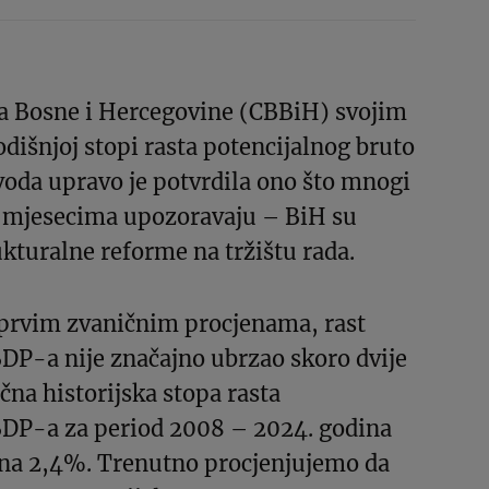
a Bosne i Hercegovine (CBBiH) svojim
odišnjoj stopi rasta potencijalnog bruto
oda upravo je potvrdila ono što mnogi
 mjesecima upozoravaju – BiH su
kturalne reforme na tržištu rada.
rvim zvaničnim procjenama, rast
DP-a nije značajno ubrzao skoro dvije
ečna historijska stopa rasta
BDP-a za period 2008 – 2024. godina
e na 2,4%. Trenutno procjenjujemo da