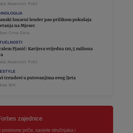
la Keserović Polić
HNOLOGIJA
anski lunarni lender pao prilikom pokušaja
jetanja na Mjesec
rbes Crna Gora
TUELNOSTI
alem Pjanić: Karijera vrijedna 110,5 miliona
ra
la Keserović Polić
FESTYLE
i trendovi u putovanjima ovog ljeta
rbes BiH
Forbes zajednice
e poslovne priče, savjete stručnjaka i