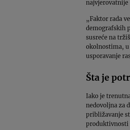
najvjerovatnije 
„Faktor rada ve
demografskih p
susreće na trži
okolnostima, u
usporavanje ra
Šta je po
Iako je trenutn
nedovoljna za d
približavanje s
produktivnosti