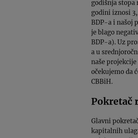
godišnja stopa 
godini iznosi 3
BDP-a i našoj p
je blago negati
BDP-a). Uz pro
a u srednjoroč
naše projekcije
očekujemo da će
CBBiH.
Pokretač 
Glavni pokretač
kapitalnih ulag