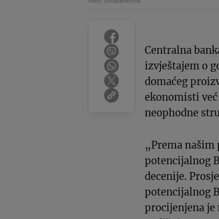
Foto: Shutterstock
Centralna bank
izvještajem o g
domaćeg proizv
ekonomisti već
neophodne stru
„Prema našim p
potencijalnog B
decenije. Prosj
potencijalnog 
procijenjena j