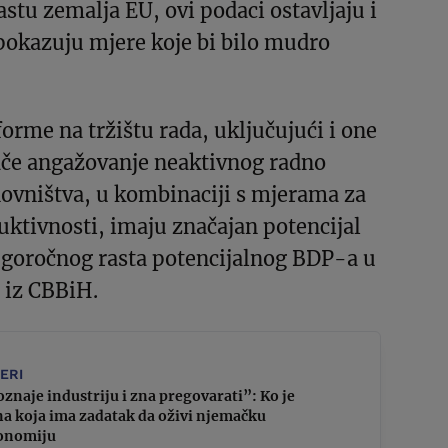
tu zemalja EU, ovi podaci ostavljaju i
pokazuju mjere koje bi bilo mudro
orme na tržištu rada, uključujući i one
jače angažovanje neaktivnog radno
ovništva, u kombinaciji s mjerama za
ktivnosti, imaju značajan potencijal
ugoročnog rasta potencijalnog BDP-a u
 iz CBBiH.
DERI
znaje industriju i zna pregovarati”: Ko je
na koja ima zadatak da oživi njemačku
onomiju