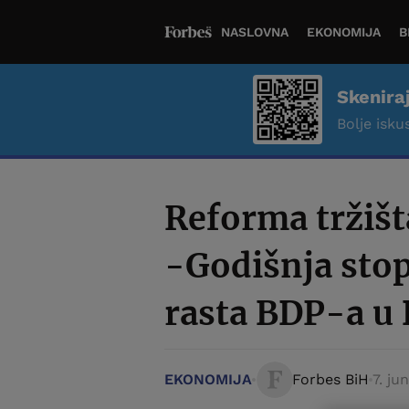
NASLOVNA
EKONOMIJA
B
Skenira
Bolje iskus
Reforma tržišt
-Godišnja stop
rasta BDP-a u 
EKONOMIJA
Forbes BiH
7. ju