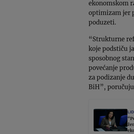
ekonomskom ras
optimizam jer 
poduzeti.
“Strukturne ref
koje podstiču 
sposobnog stan
povećanje produ
za podizanje d
BiH”, poručuju
LI
“Po
že
ek