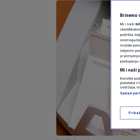
Brinemo o
Mi i naši
60
identifikat
podrška dol
onemogućeno,
možete ponov
željenim pos
je primjenji
postupanju 
Mi i naši
Koristite po
podataka i/
sadržaja, is
Spisak par
Prika