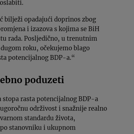
oslabiti.
ć bilježi opadajući doprinos zbog
romjena i izazova s kojima se BiH
štu rada. Posljedično, u trenutnim
 dugom roku, očekujemo blago
sta potencijalnog BDP-a.“
trebno poduzeti
a stopa rasta potencijalnog BDP-a
ugoročnu održivost i snažnije realno
tvarnom standardu života,
 po stanovniku i ukupnom