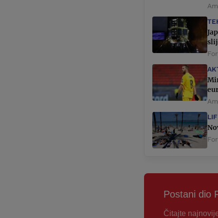
Ame
TE
Jap
sli
Fo
AK
Mir
eu
Ame
LI
Nov
Fo
Postani dio 
Čitajte najnovij