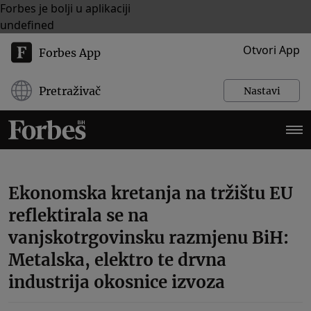
Forbes je bolji u aplikaciji
undefined
Otvori App
Forbes App
Pretraživač
Nastavi
Ekonomska kretanja na tržištu EU
reflektirala se na
vanjskotrgovinsku razmjenu BiH:
Metalska, elektro te drvna
industrija okosnice izvoza