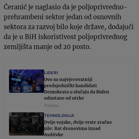
Ćeranić je naglasio da je poljoprivredno-
prehrambeni sektor jedan od osnovnih
sektora za razvoj bilo koje države, dodajući
da je u BiH iskoristivost poljoprivrednog
zemljišta manje od 20 posto.
LIDERI
Ovo su najvjerovatniji
predsjednički kandidati
Demokrata u slučaju da Biden
odustane od utrke
Forbes
TEHNOLOGIJA
Dvije vojske, dvije vrste zračne
sile: Rat dronovima iznad
Avdiivke