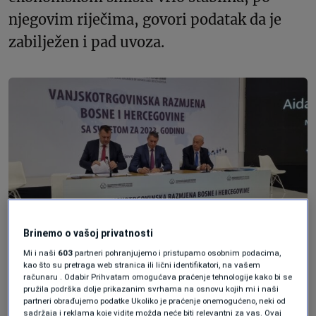
njegovim riječima, govori podatak da je
zabilježen i pad uvoza.
Brinemo o vašoj privatnosti
Mi i naši
603
partneri pohranjujemo i pristupamo osobnim podacima,
Forbes BiH
kao što su pretraga web stranica ili lični identifikatori, na vašem
računaru . Odabir Prihvatam omogućava praćenje tehnologije kako bi se
pružila podrška dolje prikazanim svrhama na osnovu kojih mi i naši
Uvoz je također pao, kao što je pao izvoz i
partneri obrađujemo podatke Ukoliko je praćenje onemogućeno, neki od
sadržaja i reklama koje vidite možda neće biti relevantni za vas. Ovaj