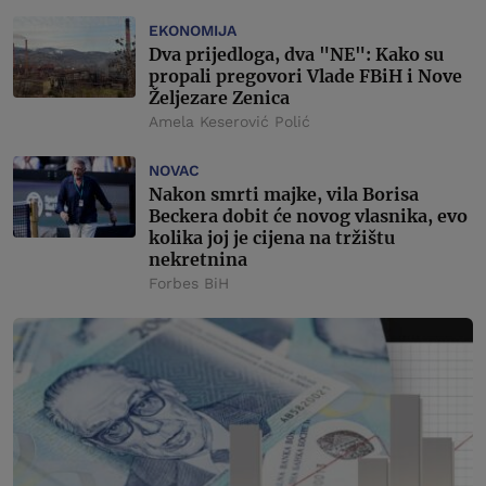
EKONOMIJA
Dva prijedloga, dva "NE": Kako su
propali pregovori Vlade FBiH i Nove
Željezare Zenica
Amela Keserović Polić
NOVAC
Nakon smrti majke, vila Borisa
Beckera dobit će novog vlasnika, evo
kolika joj je cijena na tržištu
nekretnina
Forbes BiH