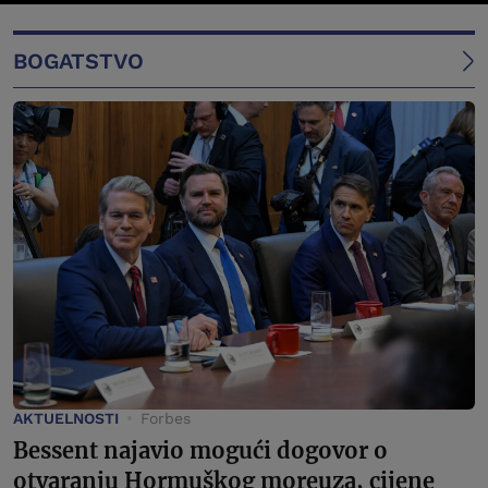
BOGATSTVO
AKTUELNOSTI
Forbes
Bessent najavio mogući dogovor o
otvaranju Hormuškog moreuza, cijene