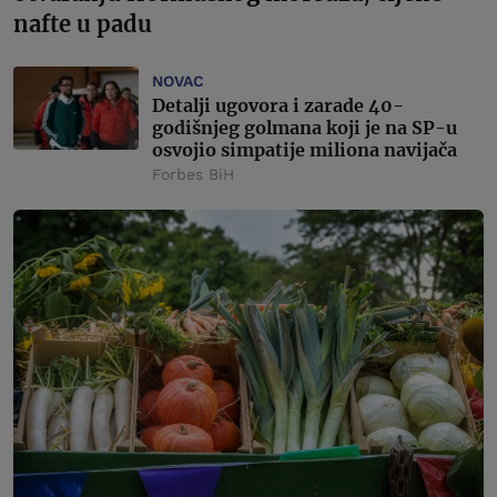
nafte u padu
NOVAC
Detalji ugovora i zarade 40-
godišnjeg golmana koji je na SP-u
osvojio simpatije miliona navijača
Forbes BiH