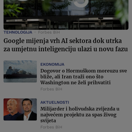
TEHNOLOGIJA
Forbes BiH
Google mijenja vrh AI sektora dok utrka
za umjetnu inteligenciju ulazi u novu fazu
EKONOMIJA
Dogovor o Hormuškom moreuzu sve
bliže, ali Iran traži ono što
Washington ne želi prihvatiti
Forbes BiH
AKTUELNOSTI
Milijarder i holivudska zvijezda u
najvećem projektu za spas živog
svijeta
Forbes BiH