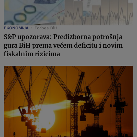
EKONOMIJA
Forbes BiH
S&P upozorava: Predizborna potrošnja
gura BiH prema većem deficitu i novim
fiskalnim rizicima