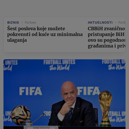
BIZNIS
Forbes
AKTUELNOSTI
Forbe
Šest poslova koje možete
CBBiH zvanično ap
pokrenuti od kuće uz minimalna
pristupanje BiH 
ulaganja
ovo su pogodnosti
građanima i privr