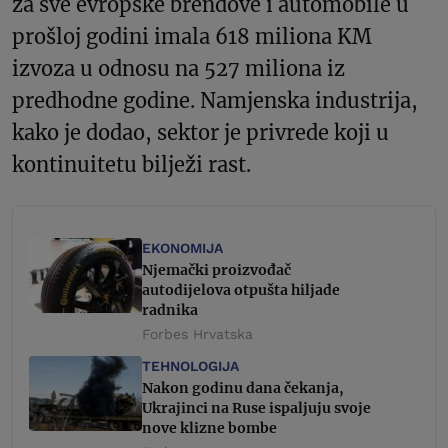
za sve evropske brendove i automobile u
prošloj godini imala 618 miliona KM
izvoza u odnosu na 527 miliona iz
predhodne godine. Namjenska industrija,
kako je dodao, sektor je privrede koji u
kontinuitetu bilježi rast.
EKONOMIJA
Njemački proizvođač
autodijelova otpušta hiljade
radnika
Forbes Hrvatska
TEHNOLOGIJA
Nakon godinu dana čekanja,
Ukrajinci na Ruse ispaljuju svoje
nove klizne bombe