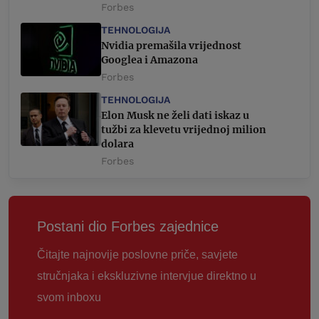
Forbes
TEHNOLOGIJA
Nvidia premašila vrijednost
Googlea i Amazona
Forbes
TEHNOLOGIJA
Elon Musk ne želi dati iskaz u
tužbi za klevetu vrijednoj milion
dolara
Forbes
Postani dio Forbes zajednice
Čitajte najnovije poslovne priče, savjete
stručnjaka i ekskluzivne intervjue direktno u
svom inboxu