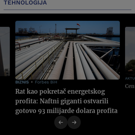
TEHNOLOGIJA
AKTU
BIZNIS
Forbes BiH
Rat kao pokretač energetskog
profita: Naftni giganti ostvarili
gotovo 93 milijarde dolara profita