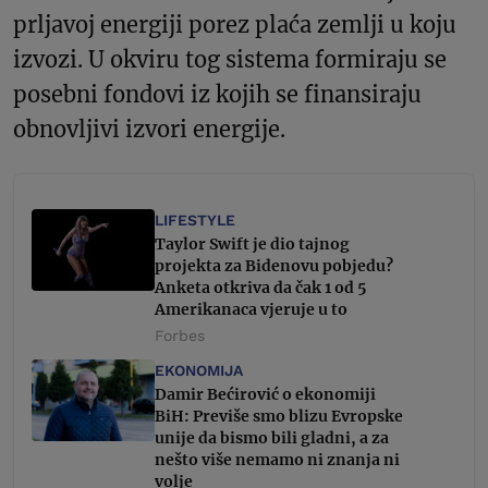
prljavoj energiji porez plaća zemlji u koju
izvozi. U okviru tog sistema formiraju se
posebni fondovi iz kojih se finansiraju
obnovljivi izvori energije.
LIFESTYLE
Taylor Swift je dio tajnog
projekta za Bidenovu pobjedu?
Anketa otkriva da čak 1 od 5
Amerikanaca vjeruje u to
Forbes
EKONOMIJA
Damir Bećirović o ekonomiji
BiH: Previše smo blizu Evropske
unije da bismo bili gladni, a za
nešto više nemamo ni znanja ni
volje