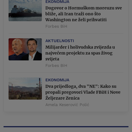
EKONOMIJA
Dogovor o Hormuškom moreuzu sve
bliže, ali Iran traži ono što
Washington ne želi prihvatiti
Forbes BiH
AKTUELNOSTI
Milijarder i holivudska zvijezda u
najvećem projektu za spas živog
svijeta
Forbes BiH
EKONOMIJA
Dva prijedloga, dva "NE": Kako su
propali pregovori Vlade FBiH i Nove
Željezare Zenica
Amela Keserović Polić