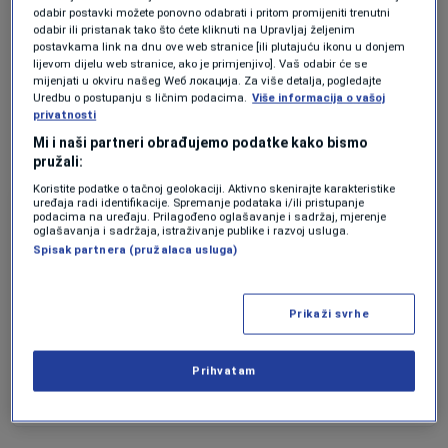
to je refleksija globalnih kretanja – rekao
odabir postavki možete ponovno odabrati i pritom promijeniti trenutni
odabir ili pristanak tako što ćete kliknuti na Upravljaj željenim
je Vuković, dodajući da je inflacija u BiH u
postavkama link na dnu ove web stranice [ili plutajuću ikonu u donjem
lijevom dijelu web stranice, ako je primjenjivo]. Vaš odabir će se
prošloj godini sa 14 pala na 6,1 posto, te se
mijenjati u okviru našeg Wеб локација. Za više detalja, pogledajte
može govoriti o stabilizaciji na tržištu i
Uredbu o postupanju s ličnim podacima.
Više informacija o vašoj
privatnosti
padu nezaposlenosti.
Mi i naši partneri obrađujemo podatke kako bismo
pružali:
Koristite podatke o tačnoj geolokaciji. Aktivno skenirajte karakteristike
uređaja radi identifikacije. Spremanje podataka i/ili pristupanje
podacima na uređaju. Prilagođeno oglašavanje i sadržaj, mjerenje
TEHNOLOGIJA
oglašavanja i sadržaja, istraživanje publike i razvoj usluga.
Rusija, Kina i neke druge zemlje
Spisak partnera (pružalaca usluga)
koristile alate OpenAI-ja za
hakiranje, tvrdi Microsoft
Forbes
Prikaži svrhe
EKONOMIJA
Najveće svjetske ekonomije
Prihvatam
mirišu na recesiju
Forbes