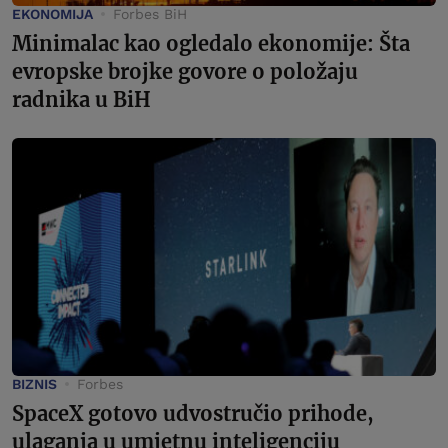
EKONOMIJA
Forbes BiH
Minimalac kao ogledalo ekonomije: Šta
evropske brojke govore o položaju
radnika u BiH
BIZNIS
Forbes
SpaceX gotovo udvostručio prihode,
ulaganja u umjetnu inteligenciju