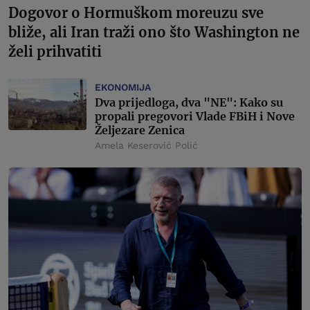
Dogovor o Hormuškom moreuzu sve
bliže, ali Iran traži ono što Washington ne
želi prihvatiti
EKONOMIJA
Dva prijedloga, dva "NE": Kako su
propali pregovori Vlade FBiH i Nove
Željezare Zenica
Amela Keserović Polić