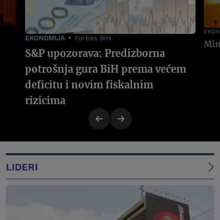
EKON
EKONOMIJA
Forbes BiH
S&P upozorava: Predizborna
potrošnja gura BiH prema većem
deficitu i novim fiskalnim
rizicima
LIDERI