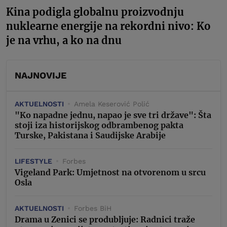
Kina podigla globalnu proizvodnju
nuklearne energije na rekordni nivo: Ko
je na vrhu, a ko na dnu
NAJNOVIJE
AKTUELNOSTI
Amela Keserović Polić
"Ko napadne jednu, napao je sve tri države": Šta
stoji iza historijskog odbrambenog pakta
Turske, Pakistana i Saudijske Arabije
LIFESTYLE
Forbes
Vigeland Park: Umjetnost na otvorenom u srcu
Osla
AKTUELNOSTI
Forbes BiH
Drama u Zenici se produbljuje: Radnici traže