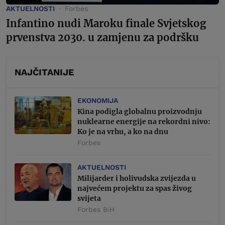
AKTUELNOSTI
Forbes
Infantino nudi Maroku finale Svjetskog
prvenstva 2030. u zamjenu za podršku
NAJČITANIJE
EKONOMIJA
Kina podigla globalnu proizvodnju
nuklearne energije na rekordni nivo:
Ko je na vrhu, a ko na dnu
Forbes
AKTUELNOSTI
Milijarder i holivudska zvijezda u
najvećem projektu za spas živog
svijeta
Forbes BiH