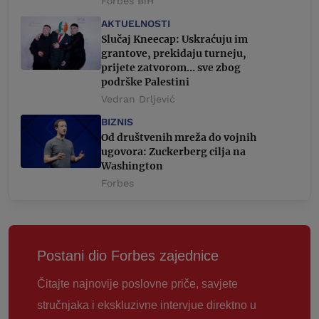
Forbes BiH
AKTUELNOSTI
Slučaj Kneecap: Uskraćuju im
grantove, prekidaju turneju,
prijete zatvorom… sve zbog
podrške Palestini
Vedran Drljević
BIZNIS
Od društvenih mreža do vojnih
ugovora: Zuckerberg cilja na
Washington
Forbes
Postani dio Forbes zajednice
Čitajte najnovije poslovne priče, savjete
stručnjaka i ekskluzivne intervjue direktno u