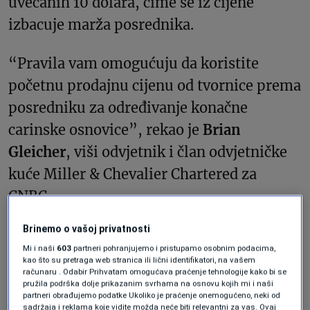
uvećanih 10 dolara, čime se iz cijene
izbacuje marža posrednika.
“Pravila vam omogućuju da koristite
početnu prodajnu cijenu od tvornice prema
posredniku za određivanje konačne
carinske osnovice”, rekao je
Brian
Gleicher
, viši odvjetnik i član odvjetničke
kuće Miller & Chevalier Chartered za
CNBC.
Brinemo o vašoj privatnosti
Popularno i za prvog
Mi i naši
603
partneri pohranjujemo i pristupamo osobnim podacima,
kao što su pretraga web stranica ili lični identifikatori, na vašem
računaru . Odabir Prihvatam omogućava praćenje tehnologije kako bi se
Trumpovog mandata
pružila podrška dolje prikazanim svrhama na osnovu kojih mi i naši
partneri obrađujemo podatke Ukoliko je praćenje onemogućeno, neki od
sadržaja i reklama koje vidite možda neće biti relevantni za vas. Ovaj