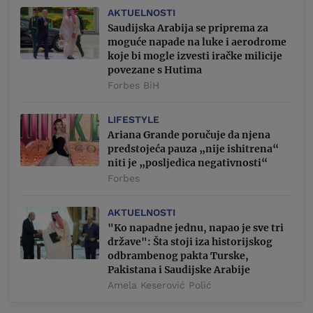
AKTUELNOSTI
Saudijska Arabija se priprema za
moguće napade na luke i aerodrome
koje bi mogle izvesti iračke milicije
povezane s Hutima
Forbes BiH
LIFESTYLE
Ariana Grande poručuje da njena
predstojeća pauza „nije ishitrena“
niti je „posljedica negativnosti“
Forbes
AKTUELNOSTI
"Ko napadne jednu, napao je sve tri
države": Šta stoji iza historijskog
odbrambenog pakta Turske,
Pakistana i Saudijske Arabije
Amela Keserović Polić