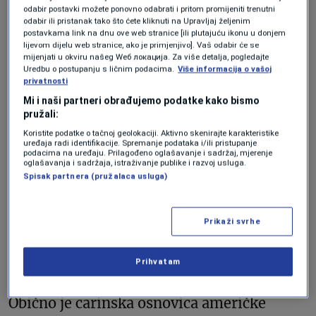
odabir postavki možete ponovno odabrati i pritom promijeniti trenutni
Pravilo prve prodaje postoji još od 1988.
odabir ili pristanak tako što ćete kliknuti na Upravljaj željenim
postavkama link na dnu ove web stranice [ili plutajuću ikonu u donjem
godine, ali je ponovno došlo u fokus
lijevom dijelu web stranice, ako je primjenjivo]. Vaš odabir će se
tijekom prvog mandata predsjednika
mijenjati u okviru našeg Wеб локација. Za više detalja, pogledajte
Uredbu o postupanju s ličnim podacima.
Više informacija o vašoj
Donalda Trumpa, a sada ponovno, s
privatnosti
Mi i naši partneri obrađujemo podatke kako bismo
njegovim novim režimom carina. “Kad su
pružali:
2018. uvedene carine od 25 posto za
Koristite podatke o tačnoj geolokaciji. Aktivno skenirajte karakteristike
uređaja radi identifikacije. Spremanje podataka i/ili pristupanje
kineske proizvode, počeli su nam dolaziti
podacima na uređaju. Prilagođeno oglašavanje i sadržaj, mjerenje
oglašavanja i sadržaja, istraživanje publike i razvoj usluga.
pozivi. Sada, s novim carinama, pravilo
Spisak partnera (pružalaca usluga)
prve prodaje je ponovno u fokusu“, rekao
je
Sid Paruthi
, partner u američkoj
Prikaži svrhe
konzultantskoj firmi Moss Adams.
Prihvatam
Za neke tvrtke, to ipak nije lako izvedivo.
Obično je carinska osnovica američke