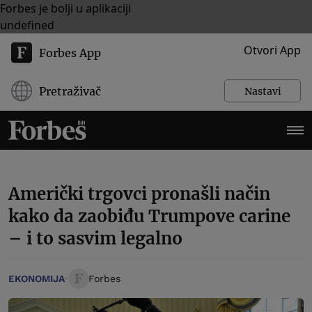
Forbes je bolji u aplikaciji
undefined
Otvori App
Forbes App
Pretraživač
Nastavi
Američki trgovci pronašli način
kako da zaobiđu Trumpove carine
– i to sasvim legalno
EKONOMIJA
Forbes