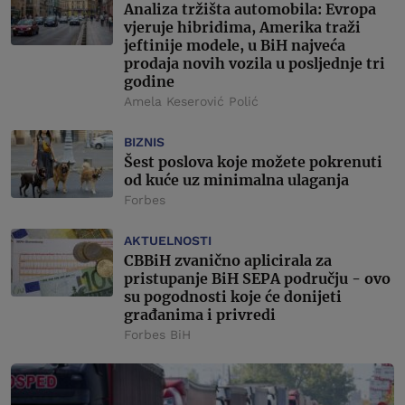
Analiza tržišta automobila: Evropa
vjeruje hibridima, Amerika traži
jeftinije modele, u BiH najveća
prodaja novih vozila u posljednje tri
godine
Amela Keserović Polić
BIZNIS
Šest poslova koje možete pokrenuti
od kuće uz minimalna ulaganja
Forbes
AKTUELNOSTI
CBBiH zvanično aplicirala za
pristupanje BiH SEPA području - ovo
su pogodnosti koje će donijeti
građanima i privredi
Forbes BiH