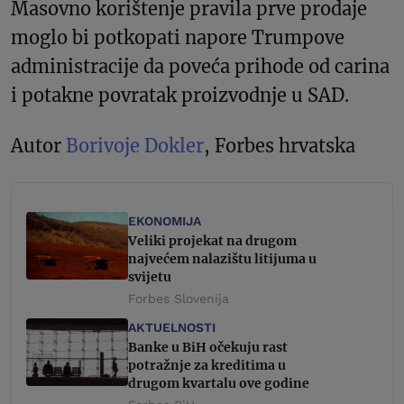
Masovno korištenje pravila prve prodaje
moglo bi potkopati napore Trumpove
administracije da poveća prihode od carina
i potakne povratak proizvodnje u SAD.
Autor
Borivoje Dokler
, Forbes hrvatska
EKONOMIJA
Veliki projekat na drugom
najvećem nalazištu litijuma u
svijetu
Forbes Slovenija
AKTUELNOSTI
Banke u BiH očekuju rast
potražnje za kreditima u
drugom kvartalu ove godine