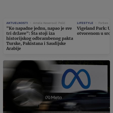
AKTUELNOSTI
Amela Keserović Polić
LIFESTYLE
Forbes
"Ko napadne jednu, napao je sve
Vigeland Park: U
tri države": Šta stoji iza
otvorenom u srcu
historijskog odbrambenog pakta
Turske, Pakistana i Saudijske
Arabije