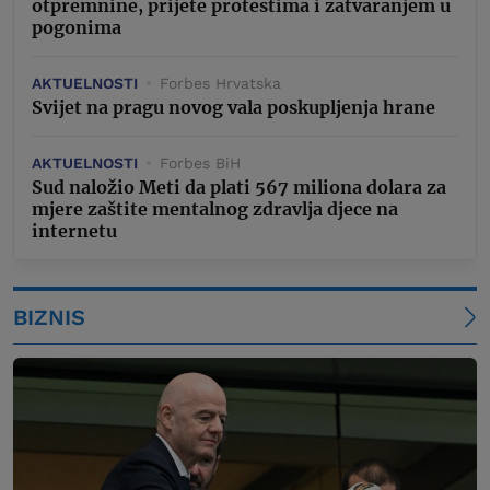
otpremnine, prijete protestima i zatvaranjem u
pogonima
AKTUELNOSTI
Forbes Hrvatska
Svijet na pragu novog vala poskupljenja hrane
AKTUELNOSTI
Forbes BiH
Sud naložio Meti da plati 567 miliona dolara za
mjere zaštite mentalnog zdravlja djece na
internetu
BIZNIS