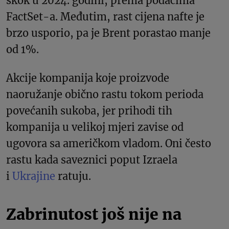
skok u 2024. godini, prema podacima
FactSet-a. Međutim, rast cijena nafte je
brzo usporio, pa je Brent porastao manje
od 1%.
Akcije kompanija koje proizvode
naoružanje obično rastu tokom perioda
povećanih sukoba, jer prihodi tih
kompanija u velikoj mjeri zavise od
ugovora sa američkom vladom. Oni često
rastu kada saveznici poput Izraela
i
Ukrajine
ratuju.
Zabrinutost još nije na