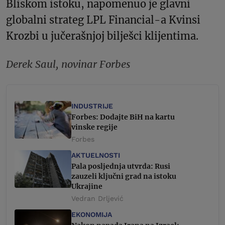
Bliskom istoku, napomenuo je glavni
globalni strateg LPL Financial-a Kvinsi
Krozbi u jučerašnjoj bilješci klijentima.
Derek Saul, novinar Forbes
INDUSTRIJE
Forbes: Dodajte BiH na kartu
vinske regije
Forbes
AKTUELNOSTI
Pala posljednja utvrda: Rusi
zauzeli ključni grad na istoku
Ukrajine
Vedran Drljević
EKONOMIJA