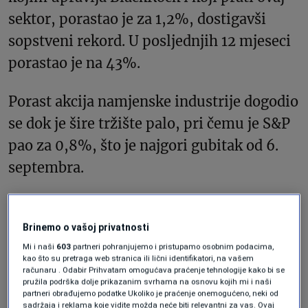
sektor, porastao je za 1,2%, dostigavši
sopstveni rekord. U posljednjih 12 mjeseci
porastao je na 43%.
Porast akcija namjenske industrije dogodio
se dok je šire tržište palo, pri čemu je S&P
pao za 0,8%, što je najgori gubitak od 6.
septembra.
Rat, inflacija, nafta
Brinemo o vašoj privatnosti
Mi i naši
603
partneri pohranjujemo i pristupamo osobnim podacima,
Smanjena sklonost riziku povezana s
kao što su pretraga web stranica ili lični identifikatori, na vašem
računaru . Odabir Prihvatam omogućava praćenje tehnologije kako bi se
ratom bila je jedan od nekoliko negativnih
pružila podrška dolje prikazanim svrhama na osnovu kojih mi i naši
partneri obrađujemo podatke Ukoliko je praćenje onemogućeno, neki od
faktora za šire tržište. Investitori su
sadržaja i reklama koje vidite možda neće biti relevantni za vas. Ovaj