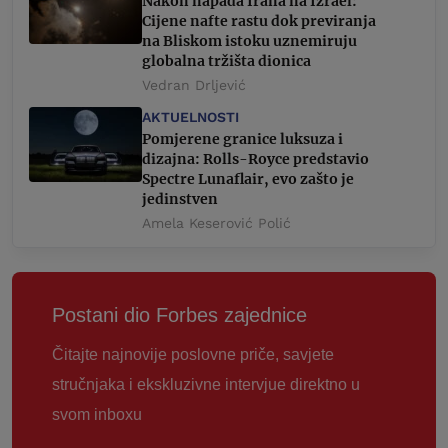
Nakon napada Irana na Izrael:
Cijene nafte rastu dok previranja
na Bliskom istoku uznemiruju
globalna tržišta dionica
Vedran Drljević
AKTUELNOSTI
Pomjerene granice luksuza i
dizajna: Rolls-Royce predstavio
Spectre Lunaflair, evo zašto je
jedinstven
Amela Keserović Polić
Postani dio Forbes zajednice
Čitajte najnovije poslovne priče, savjete
stručnjaka i ekskluzivne intervjue direktno u
svom inboxu