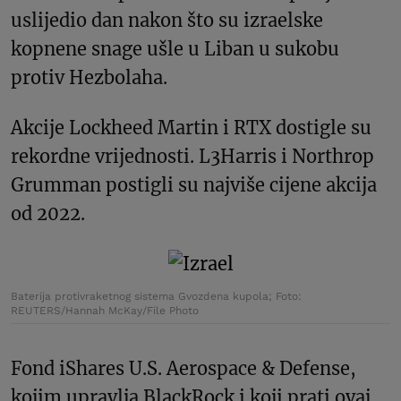
uslijedio dan nakon što su izraelske
kopnene snage ušle u Liban u sukobu
protiv Hezbolaha.
Akcije Lockheed Martin i RTX dostigle su
rekordne vrijednosti. L3Harris i Northrop
Grumman postigli su najviše cijene akcija
od 2022.
Baterija protivraketnog sistema Gvozdena kupola; Foto:
REUTERS/Hannah McKay/File Photo
Fond iShares U.S. Aerospace & Defense,
kojim upravlja BlackRock i koji prati ovaj