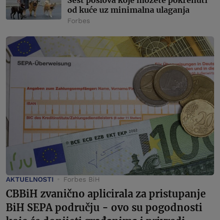
Šest poslova koje možete pokrenuti
od kuće uz minimalna ulaganja
Forbes
AKTUELNOSTI
Forbes BiH
CBBiH zvanično aplicirala za pristupanje
BiH SEPA području - ovo su pogodnosti