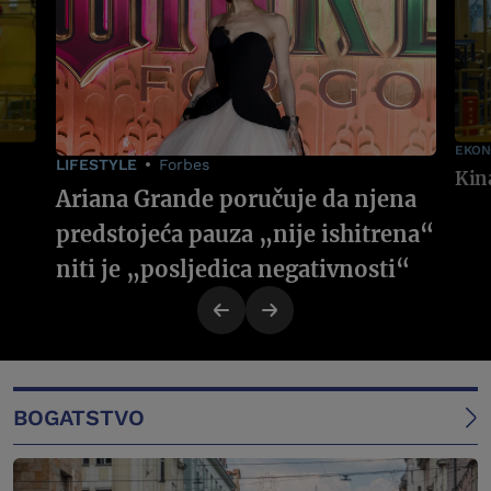
EKON
LIFESTYLE
Forbes
Ariana Grande poručuje da njena
predstojeća pauza „nije ishitrena“
niti je „posljedica negativnosti“
BOGATSTVO