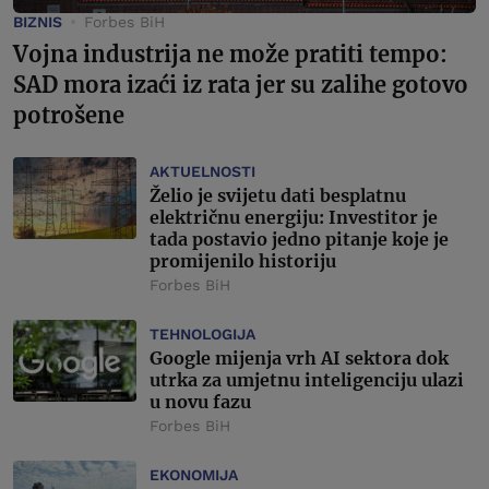
BIZNIS
Forbes BiH
Vojna industrija ne može pratiti tempo:
SAD mora izaći iz rata jer su zalihe gotovo
potrošene
AKTUELNOSTI
Želio je svijetu dati besplatnu
električnu energiju: Investitor je
tada postavio jedno pitanje koje je
promijenilo historiju
Forbes BiH
TEHNOLOGIJA
Google mijenja vrh AI sektora dok
utrka za umjetnu inteligenciju ulazi
u novu fazu
Forbes BiH
EKONOMIJA