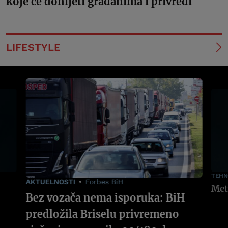
koje će donijeti građanima i privredi
LIFESTYLE
TEHN
AKTUELNOSTI
Forbes BiH
Bez vozača nema isporuka: BiH
predložila Briselu privremeno