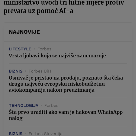
ministartvo uvodi tri hitne mjere protiv
prevara uz pomoć AI-a
NAJNOVIJE
LIFESTYLE
Forbes
Vrsta ljubavi koja se najviše zanemaruje
BIZNIS
Forbes BiH
Osnivač je pristao na prodaju, poznato šta čeka
drugu najveću evropsku niskobudžetnu
aviokompaniju nakon preuzimanja
TEHNOLOGIJA
Forbes
Šta prvo uraditi ako vam je hakovan WhatsApp
nalog
BIZNIS
Forbes Slovenija