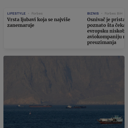
LIFESTYLE
Forbes
BIZNIS
Forbes BiH
Vrsta ljubavi koja se najviše
Osnivač je pristao
zanemaruje
poznato šta čeka 
evropsku niskob
aviokompaniju n
preuzimanja