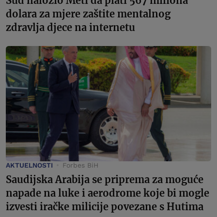
Sud naložio Meti da plati 567 miliona
dolara za mjere zaštite mentalnog
zdravlja djece na internetu
AKTUELNOSTI
Forbes BiH
Saudijska Arabija se priprema za moguće
napade na luke i aerodrome koje bi mogle
izvesti iračke milicije povezane s Hutima