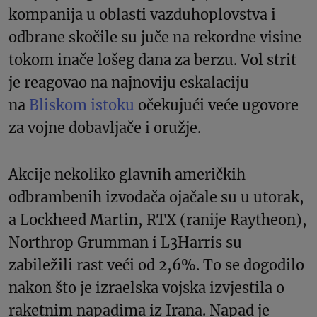
kompanija u oblasti vazduhoplovstva i
odbrane skočile su juče na rekordne visine
tokom inače lošeg dana za berzu. Vol strit
je reagovao na najnoviju eskalaciju
na
Bliskom istoku
očekujući veće ugovore
za vojne dobavljače i oružje.
Akcije nekoliko glavnih američkih
odbrambenih izvođača ojačale su u utorak,
a Lockheed Martin, RTX (ranije Raytheon),
Northrop Grumman i L3Harris su
zabiležili rast veći od 2,6%. To se dogodilo
nakon što je izraelska vojska izvjestila o
raketnim napadima iz Irana. Napad je