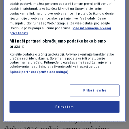
odabir postavki možete ponovno odabrati i pritom promijeniti trenutni
analizirali zabrinutosti zbog inflacije
odabir ili pristanak tako što ćete kliknuti na Upravljaj željenim
povezane sa štrajkom radnika u lukama.
postavkama link na dnu ove web stranice [ili plutajuću ikonu u donjem
lijevom dijelu web stranice, ako je primjenjivo]. Vaš odabir će se
Akcije kompanije Epl, najveće kompanije
mijenjati u okviru našeg Wеб локација. Za više detalja, pogledajte
Uredbu o postupanju s ličnim podacima.
Više informacija o vašoj
na svijetu po tržišnoj vrijednosti, pale su
privatnosti
Mi i naši partneri obrađujemo podatke kako bismo
3% zbog izvještaja o
slaboj potražnji za
pružali:
ajfonom 16
.
Koristite podatke o tačnoj geolokaciji. Aktivno skenirajte karakteristike
uređaja radi identifikacije. Spremanje podataka i/ili pristupanje
podacima na uređaju. Prilagođeno oglašavanje i sadržaj, mjerenje
oglašavanja i sadržaja, istraživanje publike i razvoj usluga.
Spisak partnera (pružalaca usluga)
Iranka toči benzin nakon napada Irana na Izrael; Foto: Majid
Asgaripour/WANA (West Asia News Agency) via REUTERS
Prikaži svrhe
Cijene međunarodnog naftnog repera
Prihvatam
Brent sirove nafte porasle su juče 5% do
sredine dana. To bi bio najveći jednodnevni