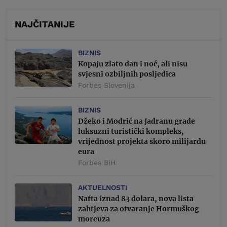
NAJČITANIJE
BIZNIS
Kopaju zlato dan i noć, ali nisu
svjesni ozbiljnih posljedica
Forbes Slovenija
BIZNIS
Džeko i Modrić na Jadranu grade
luksuzni turistički kompleks,
vrijednost projekta skoro milijardu
eura
Forbes BiH
AKTUELNOSTI
Nafta iznad 83 dolara, nova lista
zahtjeva za otvaranje Hormuškog
moreuza