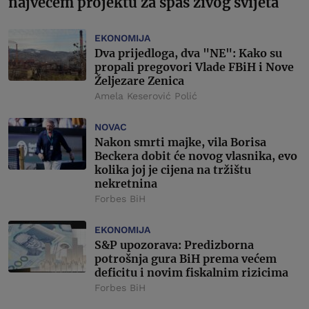
najvećem projektu za spas živog svijeta
EKONOMIJA
Dva prijedloga, dva "NE": Kako su
propali pregovori Vlade FBiH i Nove
Željezare Zenica
Amela Keserović Polić
NOVAC
Nakon smrti majke, vila Borisa
Beckera dobit će novog vlasnika, evo
kolika joj je cijena na tržištu
nekretnina
Forbes BiH
EKONOMIJA
S&P upozorava: Predizborna
potrošnja gura BiH prema većem
deficitu i novim fiskalnim rizicima
Forbes BiH