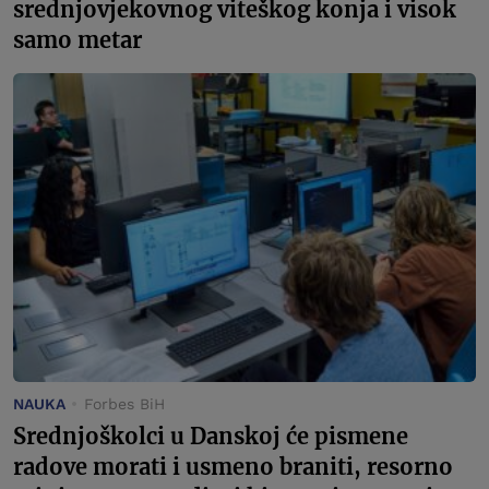
srednjovjekovnog viteškog konja i visok
samo metar
NAUKA
Forbes BiH
Srednjoškolci u Danskoj će pismene
radove morati i usmeno braniti, resorno