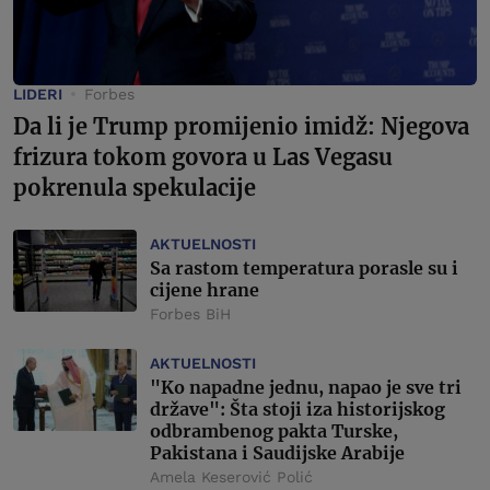
LIDERI
Forbes
Da li je Trump promijenio imidž: Njegova
frizura tokom govora u Las Vegasu
pokrenula spekulacije
AKTUELNOSTI
Sa rastom temperatura porasle su i
cijene hrane
Forbes BiH
AKTUELNOSTI
"Ko napadne jednu, napao je sve tri
države": Šta stoji iza historijskog
odbrambenog pakta Turske,
Pakistana i Saudijske Arabije
Amela Keserović Polić