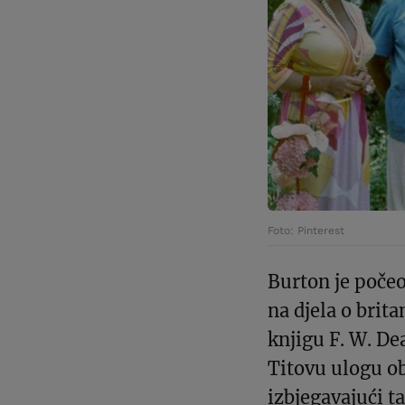
Foto: Pinterest
Burton je počeo 
na djela o brita
knjigu F. W. De
Titovu ulogu ob
izbjegavajući 