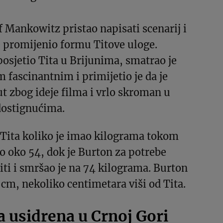
f Mankowitz pristao napisati scenarij i
e promijenio formu Titove uloge.
 posjetio Tita u Brijunima, smatrao je
m fascinantnim i primijetio je da je
ut zbog ideje filma i vrlo skroman u
dostignućima.
 Tita koliko je imao kilograma tokom
kao oko 54, dok je Burton za potrebe
iti i smršao je na 74 kilograma. Burton
8 cm, nekoliko centimetara viši od Tita.
a usidrena u Crnoj Gori