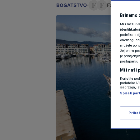
BOGATSTVO
Forbes Crna 
Brinemo o
Mi i naši
60
identifikat
podrška dol
onemogućeno,
možete ponov
željenim pos
je primjenji
postupanju 
Mi i naši
Koristite po
podataka i/
sadržaja, is
Spisak par
Prika