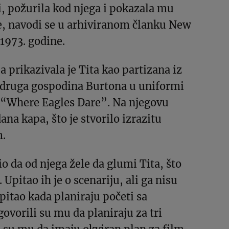
, požurila kod njega i pokazala mu
je, navodi se u arhiviranom članku New
1973. godine.
a prikazivala je Tita kao partizana iz
a druga gospodina Burtona u uniformi
a “Where Eagles Dare”. Na njegovu
dana kapa, što je stvorilo izrazitu
m.
io da od njega žele da glumi Tita, što
. Upitao ih je o scenariju, ali ga nisu
upitao kada planiraju početi sa
vorili su mu da planiraju za tri