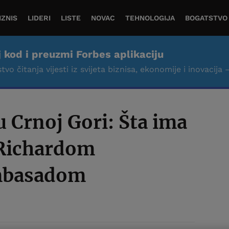
IZNIS
LIDERI
LISTE
NOVAC
TEHNOLOGIJA
BOGATSTVO
j kod i preuzmi Forbes aplikaciju
tvo čitanja vijesti iz svijeta biznisa, ekonomije i inovacija 
u Crnoj Gori: Šta ima
 Richardom
mbasadom