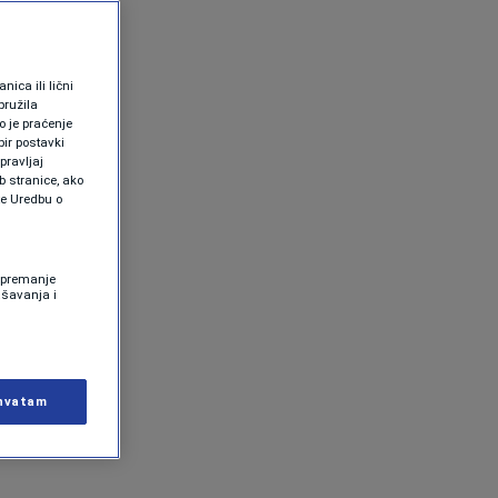
ica ili lični
pružila
 je praćenje
ir postavki
pravljaj
b stranice, ako
te Uredbu o
 Spremanje
ašavanja i
hvatam