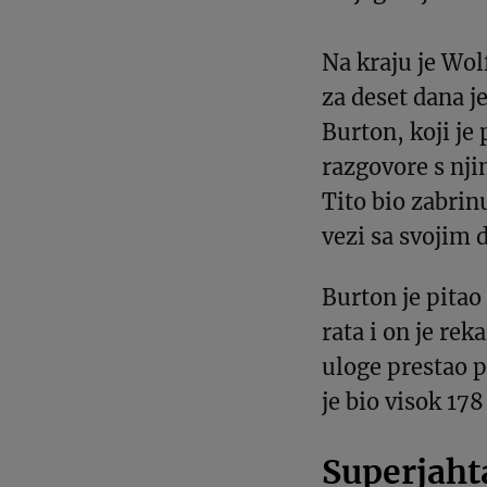
Na kraju je Wol
za deset dana j
Burton, koji je
razgovore s nji
Tito bio zabrin
vezi sa svojim 
Burton je pitao
rata i on je re
uloge prestao p
je bio visok 17
Superjaht