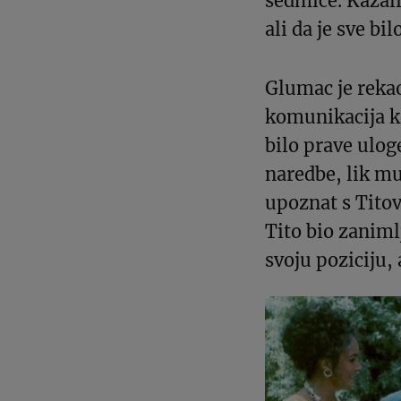
sedmice. Kazali
ali da je sve b
Glumac je reka
komunikacija ko
bilo prave ulog
naredbe, lik mu
upoznat s Titov
Tito bio zaniml
svoju poziciju, 