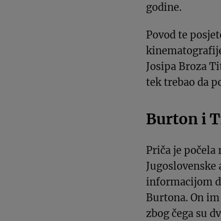
godine.
Povod te posjet
kinematografij
Josipa Broza Ti
tek trebao da p
Burton i T
Priča je počela 
Jugoslovenske 
informacijom da
Burtona. On im 
zbog čega su d