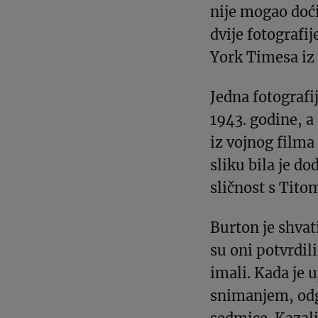
nije mogao doći
dvije fotografi
York Timesa iz 
Jedna fotografij
1943. godine, 
iz vojnog film
sliku bila je do
sličnost s Tito
Burton je shvat
su oni potvrdili
imali. Kada je 
snimanjem, odgo