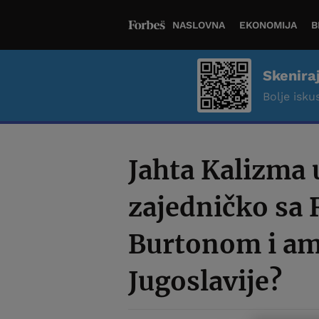
NASLOVNA
EKONOMIJA
B
Skenira
Bolje iskus
Jahta Kalizma 
zajedničko sa
Burtonom i a
Jugoslavije?