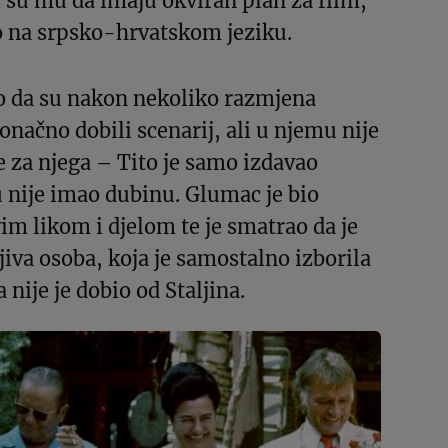
 su mu da imaju okviran plan za film,
ilo na srpsko-hrvatskom jeziku.
o da su nakon nekoliko razmjena
načno dobili scenarij, ali u njemu nije
e za njega – Tito je samo izdavao
 nije imao dubinu. Glumac je bio
im likom i djelom te je smatrao da je
jiva osoba, koja je samostalno izborila
a nije je dobio od Staljina.