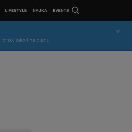
LIFESTYLE
NAUKA
EVENTS
×
– brzo, lako i na dlanu.