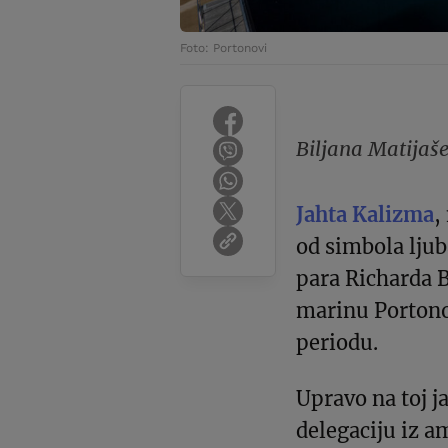
Foto: Portonovi
Biljana Matijaš
Jahta Kalizma
,
od simbola lju
para Richarda B
marinu Portono
periodu.
Upravo na toj j
delegaciju iz a