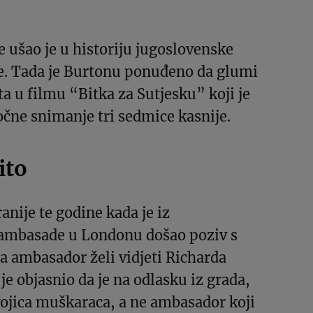
e ušao je u historiju jugoslovenske
e. Tada je Burtonu ponuđeno da glumi
ta u filmu “Bitka za Sutjesku” koji je
očne snimanje tri sedmice kasnije.
ito
ranije te godine kada je iz
ambasade u Londonu došao poziv s
 ambasador želi vidjeti Richarda
je objasnio da je na odlasku iz grada,
vojica muškaraca, a ne ambasador koji