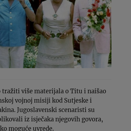
tražiti više materijala o Titu i naišao
nskoj vojnoj misiji kod Sutjeske i
akina. Jugoslavenski scenaristi su
likovali iz isječaka njegovih govora,
tako moguće uvrede.