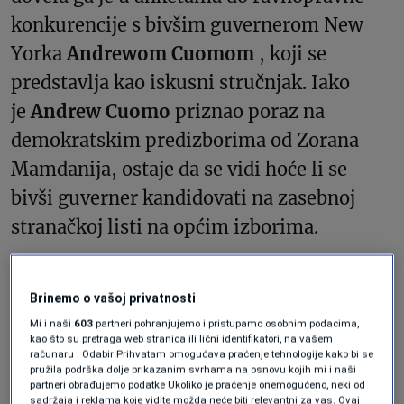
konkurencije s bivšim guvernerom New
Yorka
Andrewom Cuomom
, koji se
predstavlja kao iskusni stručnjak. Iako
je
Andrew Cuomo
priznao poraz na
demokratskim predizborima od Zorana
Mamdanija, ostaje da se vidi hoće li se
bivši guverner kandidovati na zasebnoj
stranačkoj listi na općim izborima.
Životne priče Mamdanija i Cuoma imaju
Brinemo o vašoj privatnosti
više sličnosti nego što bi se moglo
Mi i naši
603
partneri pohranjujemo i pristupamo osobnim podacima,
pomisliti, s obzirom na njihove različite
kao što su pretraga web stranica ili lični identifikatori, na vašem
računaru . Odabir Prihvatam omogućava praćenje tehnologije kako bi se
političke pristupe. Cuomo je također imao
pružila podrška dolje prikazanim svrhama na osnovu kojih mi i naši
partneri obrađujemo podatke Ukoliko je praćenje onemogućeno, neki od
privilegovano odrastanje, kao sin advokata
sadržaja i reklama koje vidite možda neće biti relevantni za vas. Ovaj