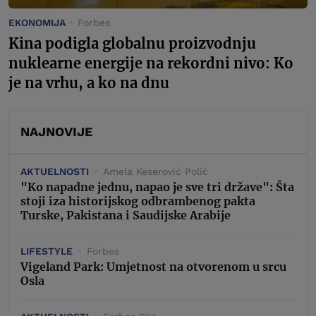
EKONOMIJA
Forbes
Kina podigla globalnu proizvodnju
nuklearne energije na rekordni nivo: Ko
je na vrhu, a ko na dnu
NAJNOVIJE
AKTUELNOSTI
Amela Keserović Polić
"Ko napadne jednu, napao je sve tri države": Šta
stoji iza historijskog odbrambenog pakta
Turske, Pakistana i Saudijske Arabije
LIFESTYLE
Forbes
Vigeland Park: Umjetnost na otvorenom u srcu
Osla