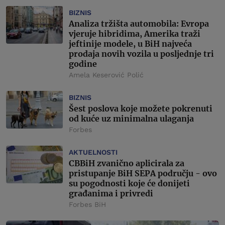
BIZNIS
Analiza tržišta automobila: Evropa
vjeruje hibridima, Amerika traži
jeftinije modele, u BiH najveća
prodaja novih vozila u posljednje tri
godine
Amela Keserović Polić
BIZNIS
Šest poslova koje možete pokrenuti
od kuće uz minimalna ulaganja
Forbes
AKTUELNOSTI
CBBiH zvanično aplicirala za
pristupanje BiH SEPA području - ovo
su pogodnosti koje će donijeti
građanima i privredi
Forbes BiH