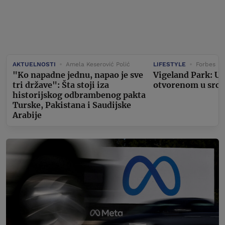
AKTUELNOSTI
Amela Keserović Polić
LIFESTYLE
Forbes
"Ko napadne jednu, napao je sve
Vigeland Park: U
tri države": Šta stoji iza
otvorenom u srcu
historijskog odbrambenog pakta
Turske, Pakistana i Saudijske
Arabije