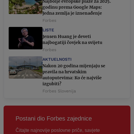
Najbolje evropske plaže za 2025.
godinu prema Google Maps:
Jedna zemlja je iznenađenje
Forbes
LISTE
Jensen Huang je deveti
najbogatiji čovjek na svijetu
Forbes
AKTUELNOSTI
Nakon 20 godina mijenjaju se
pravila na hrvatskim
autoputevima: Ko će najviše
izgubiti?
Forbes Slovenija
Postani dio Forbes zajednice
Čitajte najnovije poslovne priče, savjete