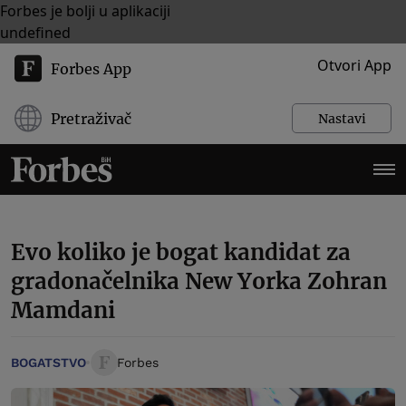
Forbes je bolji u aplikaciji
undefined
Otvori App
Forbes App
Pretraživač
Nastavi
Evo koliko je bogat kandidat za
gradonačelnika New Yorka Zohran
Mamdani
BOGATSTVO
Forbes