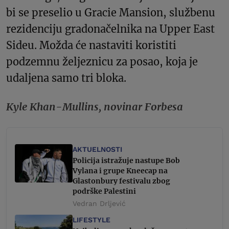
bi se preselio u Gracie Mansion, službenu
rezidenciju gradonačelnika na Upper East
Sideu. Možda će nastaviti koristiti
podzemnu željeznicu za posao, koja je
udaljena samo tri bloka.
Kyle Khan-Mullins, novinar Forbesa
AKTUELNOSTI
Policija istražuje nastupe Bob
Vylana i grupe Kneecap na
Glastonbury festivalu zbog
podrške Palestini
Vedran Drljević
LIFESTYLE