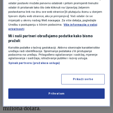
odabir postavki možete ponovno odabrati i pritom promijeniti trenutni
koji je na kraju postao guverner New Yorka
odabir ili pristanak tako što ćete kliknuti na Upravljaj željenim
postavkama link na dnu ove web stranice [ili plutajuću ikonu u donjem
i kao bivši suprug Kennedyja.
lijevom dijelu web stranice, ako je primjenjivo]. Vaš odabir će se
mijenjati u okviru našeg Wеб локација. Za više detalja, pogledajte
Uredbu o postupanju s ličnim podacima.
Više informacija o vašoj
Oboje su iznajmili svoje stanove – iako
privatnosti
Mi i naši partneri obrađujemo podatke kako bismo
Cuomo plaća gotovo četiri puta više za svoj
pružali:
dvosobni stan u Midtown Manhattanu, a
Koristite podatke o tačnoj geolokaciji. Aktivno skenirajte karakteristike
uređaja radi identifikacije. Spremanje podataka i/ili pristupanje
nijedno od njih ne posjeduje nekretnine u
podacima na uređaju. Prilagođeno oglašavanje i sadržaj, mjerenje
oglašavanja i sadržaja, istraživanje publike i razvoj usluga.
gradu.
Spisak partnera (pružalaca usluga)
Razlika između njih je njihova neto
Prikaži svrhe
vrijednost: Forbes procjenjuje da Mamdani
vrijedi oko 200.000 dolara, dok se
Prihvatam
Cuomovo bogatstvo procjenjuje na 10
miliona dolara.