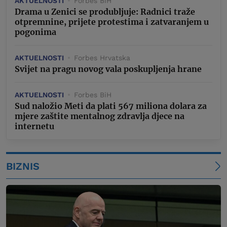
AKTUELNOSTI
Forbes BiH
Drama u Zenici se produbljuje: Radnici traže
otpremnine, prijete protestima i zatvaranjem u
pogonima
AKTUELNOSTI
Forbes Hrvatska
Svijet na pragu novog vala poskupljenja hrane
AKTUELNOSTI
Forbes BiH
Sud naložio Meti da plati 567 miliona dolara za
mjere zaštite mentalnog zdravlja djece na
internetu
BIZNIS