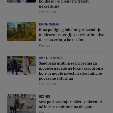
kolika joj je cijena na tržištu
nekretnina
Forbes BiH
EKONOMIJA
Kina podigla globalnu proizvodnju
nuklearne energije na rekordni nivo:
Ko je na vrhu, a ko na dnu
Forbes
AKTUELNOSTI
Saudijska Arabija se priprema za
moguće napade na luke i aerodrome
koje bi mogle izvesti iračke milicije
povezane s Hutima
Forbes BiH
BIZNIS
Šest poslova koje možete pokrenuti
od kuće uz minimalna ulaganja
Forbes