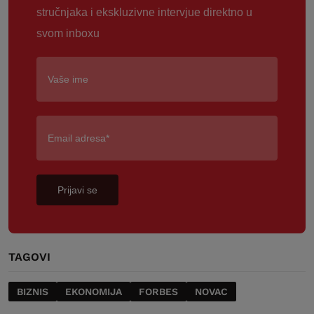
stručnjaka i ekskluzivne intervjue direktno u
svom inboxu
Prijavi se
TAGOVI
BIZNIS
EKONOMIJA
FORBES
NOVAC