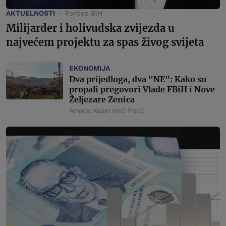
AKTUELNOSTI
Forbes BiH
Milijarder i holivudska zvijezda u
najvećem projektu za spas živog svijeta
EKONOMIJA
Dva prijedloga, dva "NE": Kako su
propali pregovori Vlade FBiH i Nove
Željezare Zenica
Amela Keserović Polić