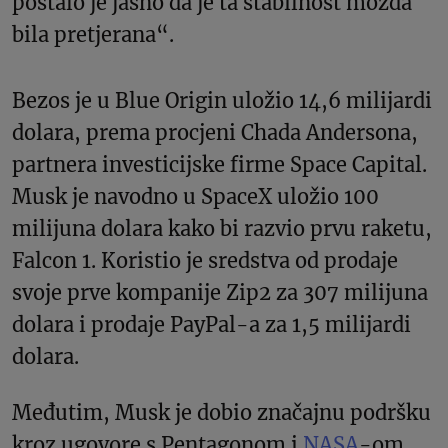
postalo je jasno da je ta stabilnost možda
bila pretjerana“.
Bezos je u Blue Origin uložio 14,6 milijardi
dolara, prema procjeni Chada Andersona,
partnera investicijske firme Space Capital.
Musk je navodno u SpaceX uložio 100
milijuna dolara kako bi razvio prvu raketu,
Falcon 1. Koristio je sredstva od prodaje
svoje prve kompanije Zip2 za 307 milijuna
dolara i prodaje PayPal-a za 1,5 milijardi
dolara.
Međutim, Musk je dobio značajnu podršku
kroz ugovore s Pentagonom i
NASA
-om.