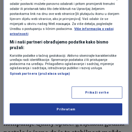
pristupa, djelomično zasnovanih na
odabir postavki možete ponovno odabrati i pritom promijeniti trenutni
odabir ili pristanak tako što ćete kliknuti na Upravljaj željenim
načinima financiranja njihovih kompanija.
postavkama link na dnu ove web stranice [ili plutajuću ikonu u donjem
lijevom dijelu web stranice, ako je primjenjivo]. Vaš odabir će se
Bezos, koji je donedavno Blue Origin
mijenjati u okviru našeg Wеб локација. Za više detalja, pogledajte
Uredbu o postupanju s ličnim podacima.
Više informacija o vašoj
financirao isključivo iz svog bogatstva,
privatnosti
primijenio je postupni pristup u razvoju
Mi i naši partneri obrađujemo podatke kako bismo
pružali:
raketne tehnologije. Musk, s ograničenijim
Koristite podatke o tačnoj geolokaciji. Aktivno skenirajte karakteristike
budžetom i stalnim rizikom od neuspjeha,
uređaja radi identifikacije. Spremanje podataka i/ili pristupanje
podacima na uređaju. Prilagođeno oglašavanje i sadržaj, mjerenje
usvojio je klasičnu filozofiju Silicijske
oglašavanja i sadržaja, istraživanje publike i razvoj usluga.
Spisak partnera (pružalaca usluga)
doline – „brzo propadni i uči iz grešaka“.
Prikaži svrhe
„Inženjeri naporno rade u SpaceX-u, ali se
često iscrpe. Blue Origin pruža mnogo više
Prihvatam
stabilnosti“, kaže Caleb Quilty, analitičar
kompanije Quilty Space. „Tijekom godina