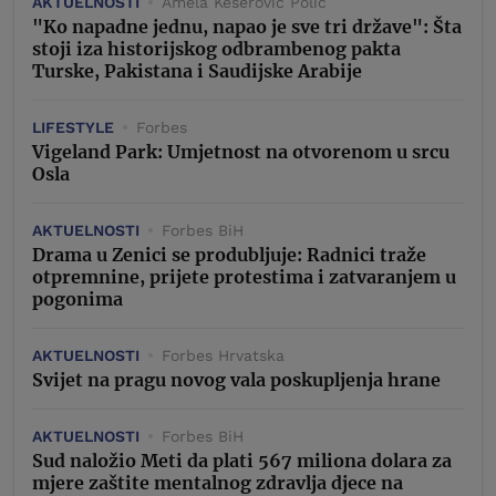
AKTUELNOSTI
Amela Keserović Polić
"Ko napadne jednu, napao je sve tri države": Šta
stoji iza historijskog odbrambenog pakta
Turske, Pakistana i Saudijske Arabije
LIFESTYLE
Forbes
Vigeland Park: Umjetnost na otvorenom u srcu
Osla
AKTUELNOSTI
Forbes BiH
Drama u Zenici se produbljuje: Radnici traže
otpremnine, prijete protestima i zatvaranjem u
pogonima
AKTUELNOSTI
Forbes Hrvatska
Svijet na pragu novog vala poskupljenja hrane
AKTUELNOSTI
Forbes BiH
Sud naložio Meti da plati 567 miliona dolara za
mjere zaštite mentalnog zdravlja djece na