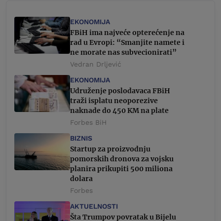
EKONOMIJA
FBiH ima najveće opterećenje na
rad u Evropi: “Smanjite namete i
ne morate nas subvecionirati”
Vedran Drljević
EKONOMIJA
Udruženje poslodavaca FBiH
traži isplatu neoporezive
naknade do 450 KM na plate
Forbes BiH
BIZNIS
Startup za proizvodnju
pomorskih dronova za vojsku
planira prikupiti 500 miliona
dolara
Forbes
AKTUELNOSTI
Šta Trumpov povratak u Bijelu