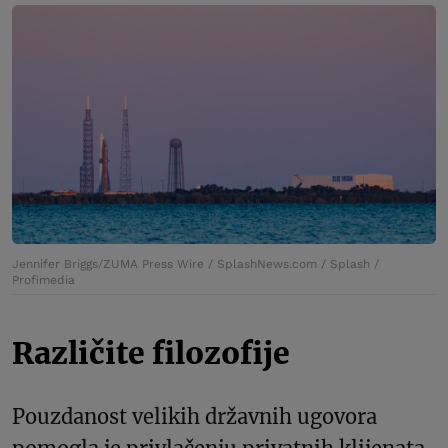
Jennifer Briggs/ZUMA Press Wire / SplashNews.com / Splash /
Profimedia
Različite filozofije
Pouzdanost velikih državnih ugovora