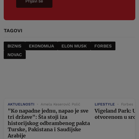
Prijavi se
TAGOVI
BIZNIS
EKONOMIJA
ELON MUSK
FORBES
NOVAC
AKTUELNOSTI
Amela Keserović Polić
LIFESTYLE
Forbes
"Ko napadne jednu, napao je sve
Vigeland Park: U
tri države": Šta stoji iza
otvorenom u srcu
historijskog odbrambenog pakta
Turske, Pakistana i Saudijske
Arabije