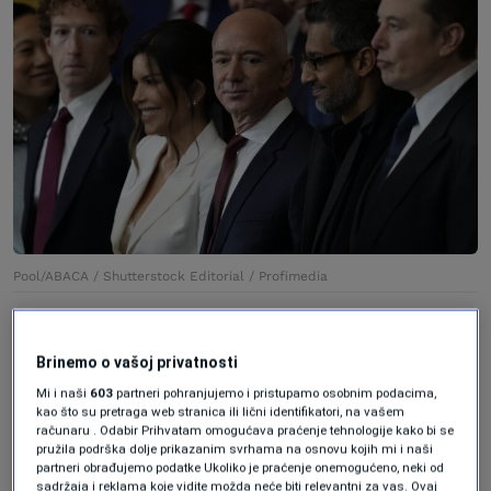
Pool/ABACA / Shutterstock Editorial / Profimedia
Brzo propadni i uči iz
Brinemo o vašoj privatnosti
grešaka
Mi i naši
603
partneri pohranjujemo i pristupamo osobnim podacima,
kao što su pretraga web stranica ili lični identifikatori, na vašem
računaru . Odabir Prihvatam omogućava praćenje tehnologije kako bi se
pružila podrška dolje prikazanim svrhama na osnovu kojih mi i naši
Ovaj uspjeh rezultat je potpuno različitih
partneri obrađujemo podatke Ukoliko je praćenje onemogućeno, neki od
sadržaja i reklama koje vidite možda neće biti relevantni za vas. Ovaj