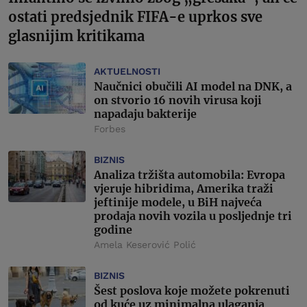
ostati predsjednik FIFA-e uprkos sve
glasnijim kritikama
AKTUELNOSTI
Naučnici obučili AI model na DNK, a
on stvorio 16 novih virusa koji
napadaju bakterije
Forbes
BIZNIS
Analiza tržišta automobila: Evropa
vjeruje hibridima, Amerika traži
jeftinije modele, u BiH najveća
prodaja novih vozila u posljednje tri
godine
Amela Keserović Polić
BIZNIS
Šest poslova koje možete pokrenuti
od kuće uz minimalna ulaganja