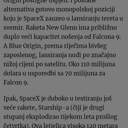
Origin postigne uspjeh. I postane
alternativa gotovo monopolskoj poziciji
koju je SpaceX zauzeo u lansiranju tereta u
svemir. Raketa New Glenn ima približno
duplo veći kapacitet nošenja od Falcona 9.
A Blue Origin, prema riječima bivšeg
zaposlenog, lansiranja nudi po značajno
nižoj cijeni po satelitu. Oko 110 milijuna
dolara u usporedbi sa 70 milijuna za
Falcon 9.
Ipak, SpaceX je duboko u testiranju još
veće rakete, Starship-a (čiji je drugi
stupanj eksplodirao tijekom leta prošlog
četvrtka). Ova letjelica visoka 120 metara