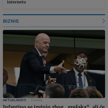
internetu
BIZNIS
AKTUELNOSTI
Forbes
Infantino se izvinio zbog „grešaka“, ali će