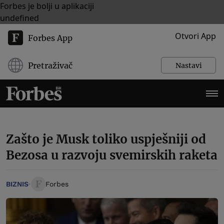
Forbes je bolji u aplikaciji
undefined
Otvori App
Forbes App
Pretraživač
Nastavi
Zašto je Musk toliko uspješniji od
Bezosa u razvoju svemirskih raketa
BIZNIS
Forbes