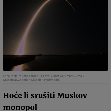
Lansiranje rakete Falcon 9; Foto: Scott Coleman/Zuma /
SplashNews.com / Splash / Profimedia
Hoće li srušiti Muskov
monopol