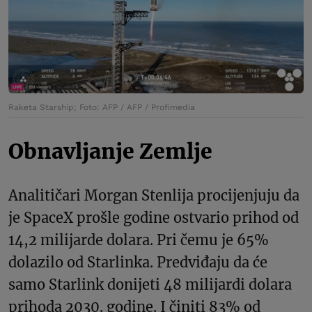
Raketa Starship; Foto: AFP / AFP / Profimedia
Obnavljanje Zemlje
Analitičari Morgan Stenlija procijenjuju da
je SpaceX prošle godine ostvario prihod od
14,2 milijarde dolara. Pri čemu je 65%
dolazilo od Starlinka. Predviđaju da će
samo Starlink donijeti 48 milijardi dolara
prihoda 2030. godine. I činiti 83% od