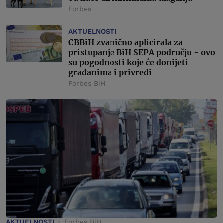
Forbes
AKTUELNOSTI
CBBiH zvanično aplicirala za
pristupanje BiH SEPA području - ovo
su pogodnosti koje će donijeti
građanima i privredi
Forbes BiH
AKTUELNOSTI
Forbes BiH