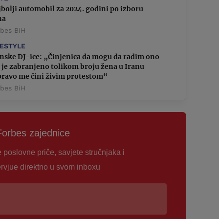
bolji automobil za 2024. godini po izboru
na
rbes BiH
FESTYLE
anske DJ-ice: „Činjenica da mogu da radim ono
 je zabranjeno tolikom broju žena u Iranu
pravo me čini živim protestom“
rbes BiH
Forbes zajednice
e poslovne priče, savjete stručnjaka i
ervjue direktno u svom inboxu