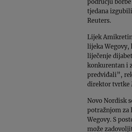
području borbe 
tjedana izgubili
Reuters.
Lijek Amikretin
lijeka Wegovy, 
liječenje dijabe
konkurentan i z
predviđali”, re
direktor tvrtke
Novo Nordisk s
potražnjom za l
Wegovy. S post
može zadovoljit