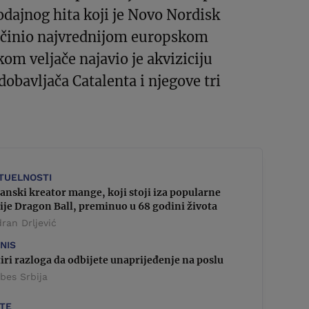
dajnog hita koji je Novo Nordisk
učinio najvrednijom europskom
om veljače najavio je akviziciju
obavljača Catalenta i njegove tri
TUELNOSTI
anski kreator mange, koji stoji iza popularne
ije Dragon Ball, preminuo u 68 godini života
ran Drljević
ZNIS
iri razloga da odbijete unaprijeđenje na poslu
bes Srbija
STE