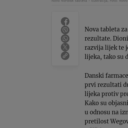
Novo Nordisk tableta - ilustracija; Foto: Nov
Nova tableta za
rezultate. Dion
razvija lijek te
lijeka, tako su 
Danski farmaceu
prvi rezultati
lijeka protiv pr
Kako su objasni
u odnosu na izn
pretilost Wego