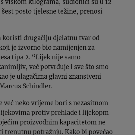
s viškom kilograma, sudionici su u 12
 šest posto tjelesne težine, prenosi
 koristi drugačiju djelatnu tvar od
koji je izvorno bio namijenjen za
tesa tipa 2. “Lijek nije samo
animljiv, već potvrđuje i sve što smo
kao je ulagačima glavni znanstveni
 Marcus Schindler.
e već neko vrijeme bori s nezasitnom
ijekovima protiv prehlade i lijekopm
ojećim proizvodnim kapacitetom ne
i trenutnu potražnju. Kako bi povećao