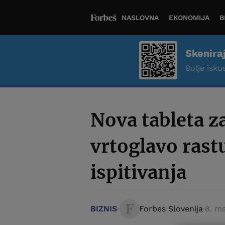
NASLOVNA
EKONOMIJA
B
Skenira
Bolje iskus
Nova tableta z
vrtoglavo rast
ispitivanja
BIZNIS
Forbes Slovenija
8. ma