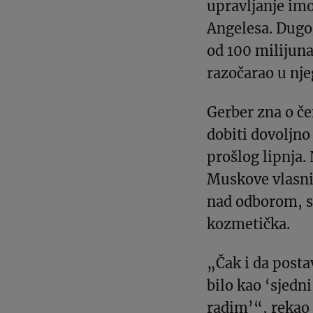
upravljanje im
Angelesa. Dugo
od 100 milijuna
razočarao u nj
Gerber zna o če
dobiti dovoljn
prošlog lipnja.
Muskove vlasnič
nad odborom, s
kozmetička.
„Čak i da posta
bilo kao ‘sjedni
radim’“, rekao 