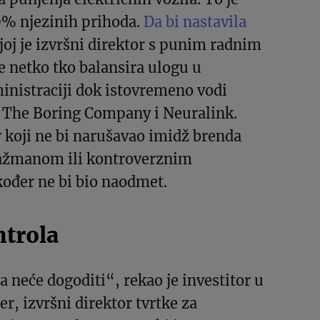
0% njezinih prihoda.
Da bi nastavila
joj je izvršni direktor s punim radnim
 netko tko balansira ulogu u
nistraciji dok istovremeno vodi
, The Boring Company i Neuralink.
r koji ne bi narušavao imidž brenda
ažmanom ili kontroverznim
ođer ne bi bio naodmet.
ntrola
a neće dogoditi“, rekao je investitor u
er, izvršni direktor tvrtke za