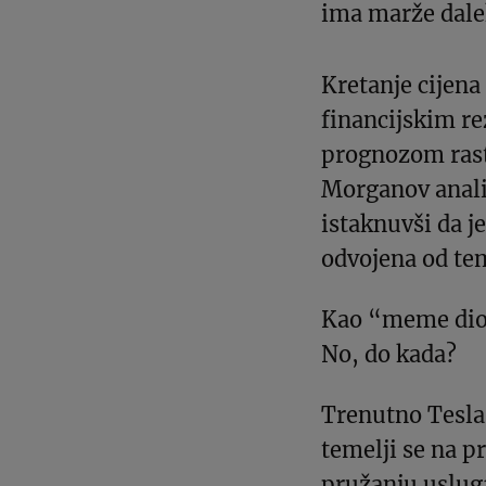
ima marže dalek
Kretanje cijena
financijskim r
prognozom rasta
Morganov anali
istaknuvši da 
odvojena od tem
Kao “meme dion
No, do kada?
Trenutno Tesla
temelji se na p
pružanju usluga