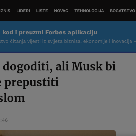
IZNIS
LIDERI
LISTE
NOVAC
TEHNOLOGIJA
BOGATSTVO
j kod i preuzmi Forbes aplikaciju
tvo čitanja vijesti iz svijeta biznisa, ekonomije i inovacija 
 dogoditi, ali Musk bi
 prepustiti
eslom
8:46