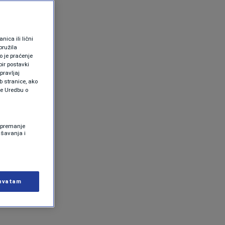
ica ili lični
pružila
 je praćenje
ir postavki
pravljaj
b stranice, ako
te Uredbu o
 Spremanje
ašavanja i
hvatam