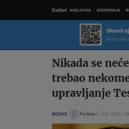
NASLOVNA
EKONOMIJA
B
Skenira
Bolje iskus
Nikada se neće
trebao nekome
upravljanje T
BIZNIS
Forbes
4. feb 2025. 0