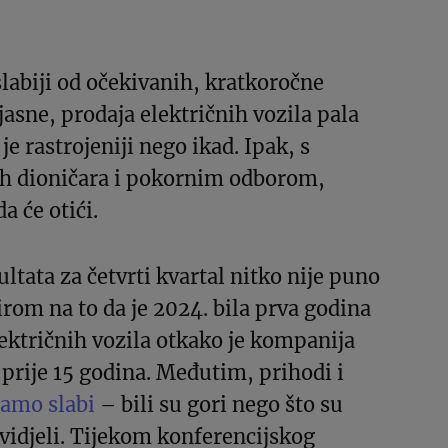
 slabiji od očekivanih, kratkoročne
asne, prodaja električnih vozila pala
je rastrojeniji nego ikad. Ipak, s
ih dioničara i pokornim odborom,
 će otići.
ltata za četvrti kvartal nitko nije puno
irom na to da je 2024. bila prva godina
ektričnih vozila otkako je kompanija
 prije 15 godina. Međutim, prihodi i
samo slabi
– bili su gori nego što su
dvidjeli. Tijekom konferencijskog