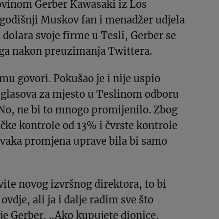
ovinom Gerber Kawasaki iz Los
godišnji Muskov fan i menadžer udjela
 dolara svoje firme u Tesli, Gerber se
ega nakon preuzimanja Twittera.
mu govori. Pokušao je i nije uspio
o glasova za mjesto u Teslinom odboru
 No, ne bi to mnogo promijenilo. Zbog
ke kontrole od 13% i čvrste kontrole
vaka promjena uprave bila bi samo
vite novog izvršnog direktora, to bi
 ovdje, ali ja i dalje radim sve što
je Gerber. „Ako kupujete dionice,