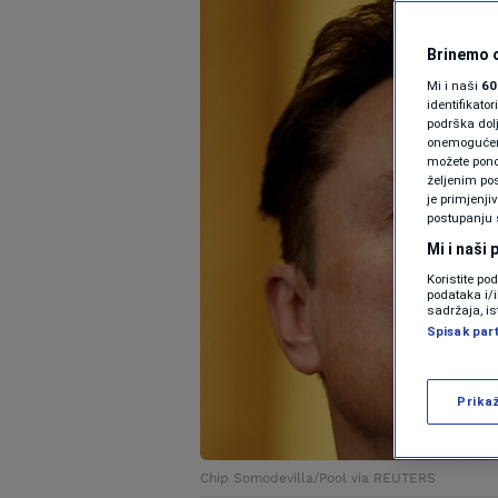
Brinemo o
Mi i naši
60
identifikat
podrška dol
onemogućeno,
možete ponov
željenim pos
je primjenji
postupanju 
Mi i naši
Koristite po
podataka i/
sadržaja, is
Spisak par
Prika
Chip Somodevilla/Pool via REUTERS