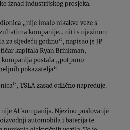
o iznad industrijskog prosjeka.
 dionica „nije imalo nikakve veze s
ezultatima kompanije… niti s njezinom
 za sljedeću godinu“, napisao je JP
tičar kapitala Ryan Brinkman,
je kompanija postala „potpuno
eljnih pokazatelja“.
ica”, TSLA zasad odlično napreduje.
 nije AI kompanija. Njezino poslovanje
roizvodnji automobila i baterija te
 punjenja električnih vozila. To je