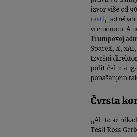
izvor više od 9
rasti
, potreban 
vremenom. A ne
Trumpovoj admi
SpaceX, X, xAI
Izvršni direkto
političkim ang
ponašanjem tak
Čvrsta ko
„Ali to se nikad
Tesli Ross Gerb