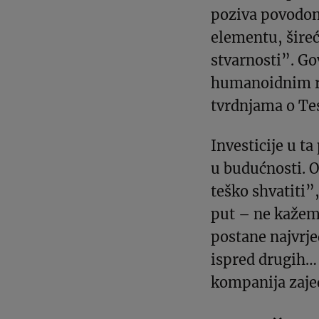
poziva povodom
elementu, šireć
stvarnosti”. G
humanoidnim r
tvrdnjama o Te
Investicije u t
u budućnosti. O
teško shvatiti”,
put – ne kažem 
postane najvrje
ispred drugih… 
kompanija zaje