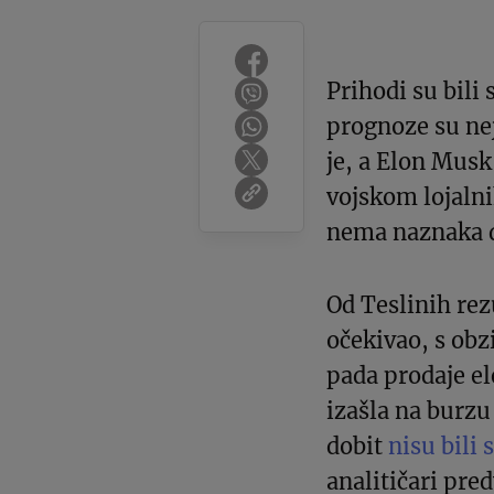
Prihodi su bili
prognoze su nej
je, a Elon Musk 
vojskom lojaln
nema naznaka da
Od Teslinih rezu
očekivao, s obz
pada prodaje el
izašla na burzu
dobit
nisu bili 
analitičari pre