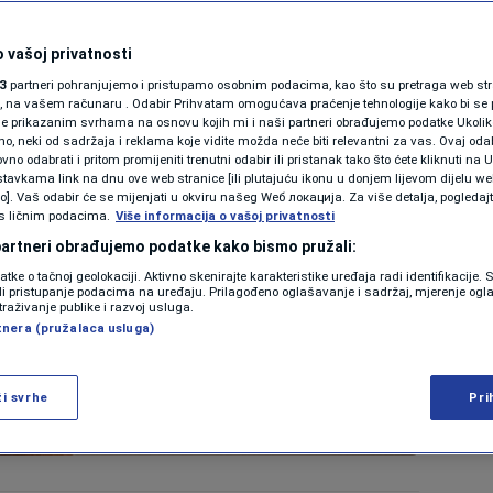
 vašoj privatnosti
3
partneri pohranjujemo i pristupamo osobnim podacima, kao što su pretraga web stran
ori, na vašem računaru . Odabir Prihvatam omogućava praćenje tehnologije kako bi se 
je prikazanim svrhama na osnovu kojih mi i naši partneri obrađujemo podatke Ukoliko
 neki od sadržaja i reklama koje vidite možda neće biti relevantni za vas. Ovaj odab
no odabrati i pritom promijeniti trenutni odabir ili pristanak tako što ćete kliknuti na U
tavkama link na dnu ove web stranice [ili plutajuću ikonu u donjem lijevom dijelu we
vo]. Vaš odabir će se mijenjati u okviru našeg Wеб локација. Za više detalja, pogledaj
s ličnim podacima.
Više informacija o vašoj privatnosti
 partneri obrađujemo podatke kako bismo pružali:
datke o tačnoj geolokaciji. Aktivno skenirajte karakteristike uređaja radi identifikacije.
ili pristupanje podacima na uređaju. Prilagođeno oglašavanje i sadržaj, mjerenje ogl
traživanje publike i razvoj usluga.
tnera (pružalaca usluga)
ži svrhe
Pri