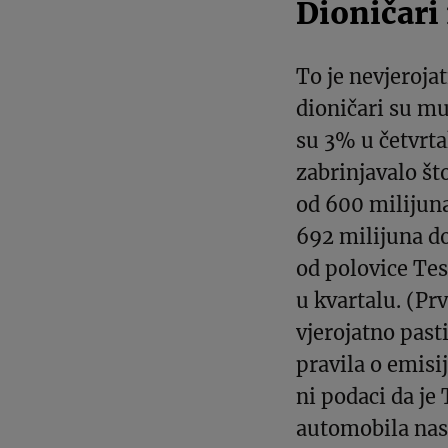
Dioničari
To je nevjerojat
dioničari su mu
su 3% u četvrta
zabrinjavalo št
od 600 milijuna
692 milijuna do
od polovice Tes
u kvartalu. (Prv
vjerojatno pas
pravila o emisij
ni podaci da je
automobila nast