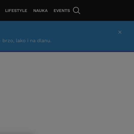
LIFESTYLE
NAUKA
EVENTS
×
– brzo, lako i na dlanu.