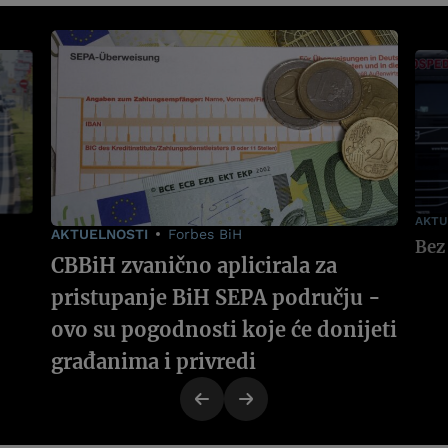
AKTU
AKTUELNOSTI
Forbes BiH
CBBiH zvanično aplicirala za
pristupanje BiH SEPA području -
ovo su pogodnosti koje će donijeti
građanima i privredi