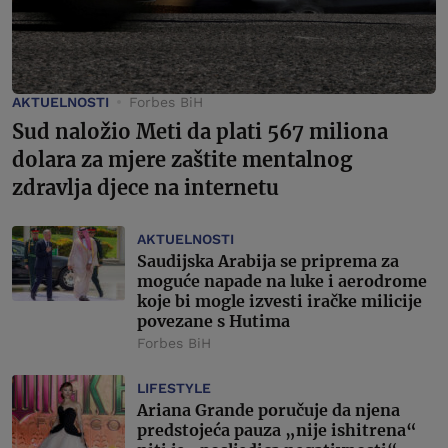
AKTUELNOSTI
Forbes BiH
Sud naložio Meti da plati 567 miliona
dolara za mjere zaštite mentalnog
zdravlja djece na internetu
AKTUELNOSTI
Saudijska Arabija se priprema za
moguće napade na luke i aerodrome
koje bi mogle izvesti iračke milicije
povezane s Hutima
Forbes BiH
LIFESTYLE
Ariana Grande poručuje da njena
predstojeća pauza „nije ishitrena“