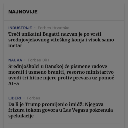
NAJNOVIJE
INDUSTRIJE
Forbes Hrvatska
Treći unikatni Bugatti nazvan je po vrsti
srednjovjekovnog viteškog konja i visok samo
metar
NAUKA
Forbes BiH
Srednjoškolci u Danskoj će pismene radove
morati i usmeno braniti, resorno ministartvo
uvodi tri hitne mjere protiv prevara uz pomoć
AI-a
LIDERI
Forbes
Da li je Trump promijenio imidž: Njegova
frizura tokom govora u Las Vegasu pokrenula
spekulacije