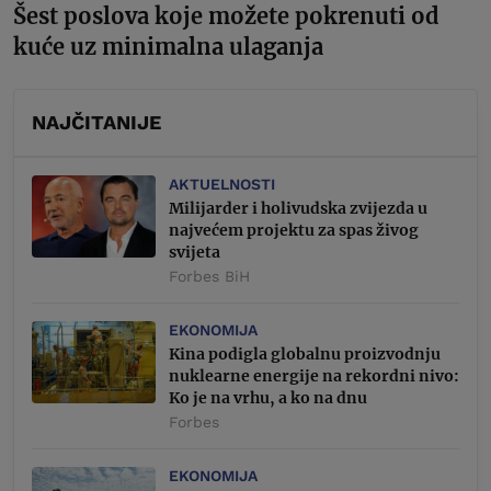
Šest poslova koje možete pokrenuti od
kuće uz minimalna ulaganja
NAJČITANIJE
AKTUELNOSTI
Milijarder i holivudska zvijezda u
najvećem projektu za spas živog
svijeta
Forbes BiH
EKONOMIJA
Kina podigla globalnu proizvodnju
nuklearne energije na rekordni nivo:
Ko je na vrhu, a ko na dnu
Forbes
EKONOMIJA