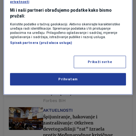
privatnosti
Mi i naši partneri obrađujemo podatke kako bismo
pružali:
Koristite podatke o tačnoj geolokaciji. Aktivno skenirajte karakteristike
uređaja radi identifikacije. Spremanje podataka i/ili pristupanje
KOMPANIJE
podacima na uređaju. Prilagođeno oglašavanje i sadržaj, mjerenje
oglašavanja i sadržaja, istraživanje publike i razvoj usluga.
AirlineRatings.com proglasio
Spisak partnera (pružalaca usluga)
najbolju svjetsku aviokompaniju
za 2024.
Vedran Drljević
Prikaži svrhe
AKTUELNOSTI
Planirate u Hrvatsku? Pravila i
Prihvatam
propisi za prelazak granice: Evo
koliko hrane, mesa, pića i novca
smijete ponijeti sa sobom
Forbes BiH
AKTUELNOSTI
Špijuniranje, hakovanje i
zastrašivanje: Otkriven
devetogodišnji “rat” Izraela
protiv Međunarodnog krivičnog