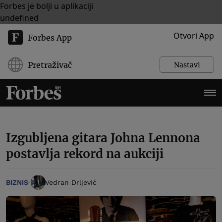
Forbes je bolji u aplikaciji
undefined
Otvori App
Forbes App
Pretraživač
Nastavi
Izgubljena gitara Johna Lennona
postavlja rekord na aukciji
BIZNIS
Vedran Drljević