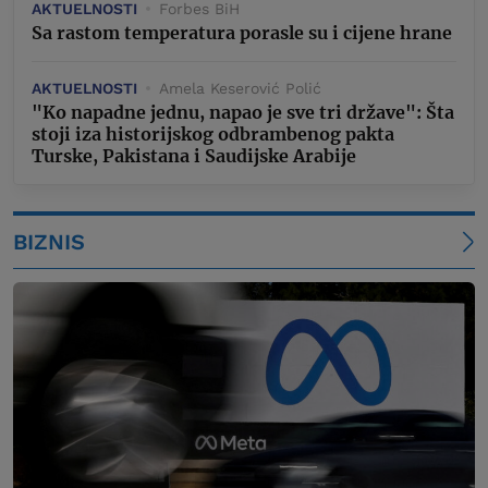
AKTUELNOSTI
Forbes BiH
Sa rastom temperatura porasle su i cijene hrane
AKTUELNOSTI
Amela Keserović Polić
"Ko napadne jednu, napao je sve tri države": Šta
stoji iza historijskog odbrambenog pakta
Turske, Pakistana i Saudijske Arabije
BIZNIS