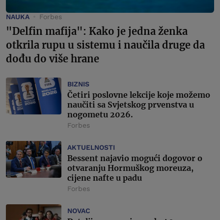
NAUKA
Forbes
"Delfin mafija": Kako je jedna ženka
otkrila rupu u sistemu i naučila druge da
dođu do više hrane
BIZNIS
Četiri poslovne lekcije koje možemo
naučiti sa Svjetskog prvenstva u
nogometu 2026.
Forbes
AKTUELNOSTI
Bessent najavio mogući dogovor o
otvaranju Hormuškog moreuza,
cijene nafte u padu
Forbes
NOVAC