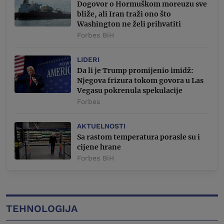
Dogovor o Hormuškom moreuzu sve
bliže, ali Iran traži ono što
Washington ne želi prihvatiti
Forbes BiH
LIDERI
Da li je Trump promijenio imidž:
Njegova frizura tokom govora u Las
Vegasu pokrenula spekulacije
Forbes
AKTUELNOSTI
Sa rastom temperatura porasle su i
cijene hrane
Forbes BiH
TEHNOLOGIJA