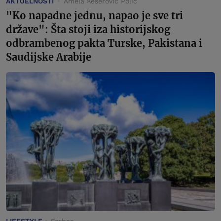
AKTUELNOSTI
Amela Keserović Polić
"Ko napadne jednu, napao je sve tri
države": Šta stoji iza historijskog
odbrambenog pakta Turske, Pakistana i
Saudijske Arabije