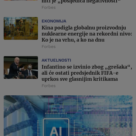
niti je „posljedica negativnosti“
Forbes
EKONOMIJA
Kina podigla globalnu proizvodnju
nuklearne energije na rekordni nivo:
Ko je na vrhu, a ko na dnu
Forbes
AKTUELNOSTI
Infantino se izvinio zbog „grešaka“,
ali će ostati predsjednik FIFA-e
uprkos sve glasnijim kritikama
Forbes