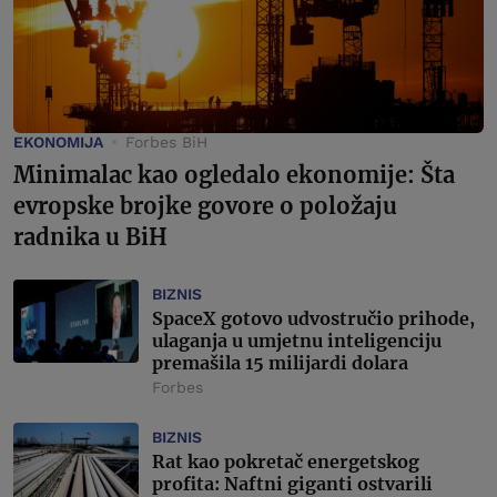
EKONOMIJA
Forbes BiH
Minimalac kao ogledalo ekonomije: Šta
evropske brojke govore o položaju
radnika u BiH
BIZNIS
SpaceX gotovo udvostručio prihode,
ulaganja u umjetnu inteligenciju
premašila 15 milijardi dolara
Forbes
BIZNIS
Rat kao pokretač energetskog
profita: Naftni giganti ostvarili