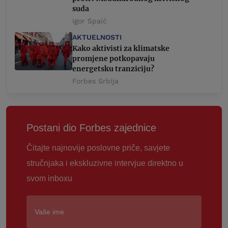
suda
Igor Spaić
AKTUELNOSTI
Kako aktivisti za klimatske
promjene potkopavaju
energetsku tranziciju?
Forbes Srbija
Postani dio Forbes zajednice
Čitajte najnovije poslovne priče, savjete
stručnjaka i ekskluzivne intervjue direktno u
svom inboxu