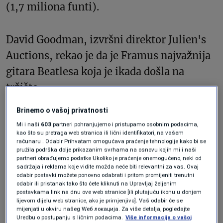
(1,7 miliona funti).
David Goodman, izvršni direktor Julien's
Auctions, rekao je da je Framus najvažnija
gitara Beatlesa koja je ikada došla na
tržište.
Brinemo o vašoj privatnosti
Rekao je: „Ova gitara nije samo dio
Mi i naši
603
partneri pohranjujemo i pristupamo osobnim podacima,
muzičke historije već i simbol trajnog
kao što su pretraga web stranica ili lični identifikatori, na vašem
računaru . Odabir Prihvatam omogućava praćenje tehnologije kako bi se
nasljeđa Johna Lennona.
pružila podrška dolje prikazanim svrhama na osnovu kojih mi i naši
partneri obrađujemo podatke Ukoliko je praćenje onemogućeno, neki od
sadržaja i reklama koje vidite možda neće biti relevantni za vas. Ovaj
“Današnja rasprodaja bez presedana
odabir postavki možete ponovno odabrati i pritom promijeniti trenutni
odabir ili pristanak tako što ćete kliknuti na Upravljaj željenim
svjedoči o bezvremenskoj privlačnosti i
postavkama link na dnu ove web stranice [ili plutajuću ikonu u donjem
lijevom dijelu web stranice, ako je primjenjivo]. Vaš odabir će se
poštovanju muzike The Beatlesa i Johna
mijenjati u okviru našeg Wеб локација. Za više detalja, pogledajte
Uredbu o postupanju s ličnim podacima.
Više informacija o vašoj
Lennona.”