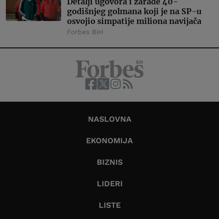
Detalji ugovora i zarade 40-
godišnjeg golmana koji je na SP-u
osvojio simpatije miliona navijača
Forbes BiH
NASLOVNA
EKONOMIJA
BIZNIS
LIDERI
LISTE