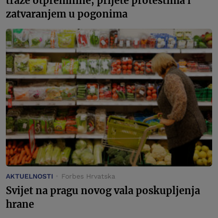
traže otpremnine, prijete protestima i
zatvaranjem u pogonima
AKTUELNOSTI
Forbes Hrvatska
Svijet na pragu novog vala poskupljenja
hrane