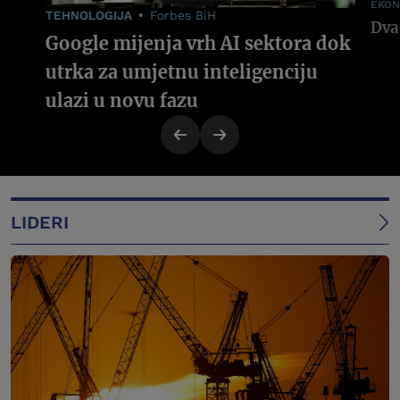
EKON
TEHNOLOGIJA
Forbes BiH
Google mijenja vrh AI sektora dok
utrka za umjetnu inteligenciju
ulazi u novu fazu
LIDERI