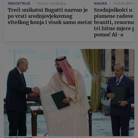
INDUSTRIJE
Forbes Hrvatska
NAUKA
Forbes BiH
Treći unikatni Bugatti nazvan je
Srednjoškolci u D
po vrsti srednjovjekovnog
pismene radove m
viteškog konja i visok samo metar
braniti, resorno 
tri hitne mjere p
pomoć AI-a