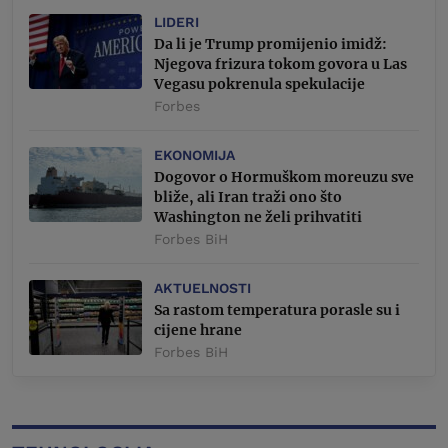
LIDERI
Da li je Trump promijenio imidž:
Njegova frizura tokom govora u Las
Vegasu pokrenula spekulacije
Forbes
EKONOMIJA
Dogovor o Hormuškom moreuzu sve
bliže, ali Iran traži ono što
Washington ne želi prihvatiti
Forbes BiH
AKTUELNOSTI
Sa rastom temperatura porasle su i
cijene hrane
Forbes BiH