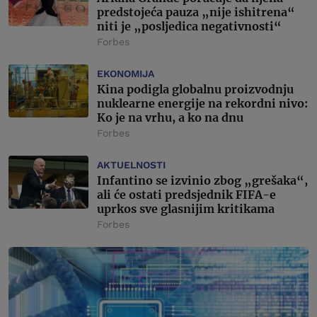
predstojeća pauza „nije ishitrena“
niti je „posljedica negativnosti“
Forbes
EKONOMIJA
Kina podigla globalnu proizvodnju
nuklearne energije na rekordni nivo:
Ko je na vrhu, a ko na dnu
Forbes
AKTUELNOSTI
Infantino se izvinio zbog „grešaka“,
ali će ostati predsjednik FIFA-e
uprkos sve glasnijim kritikama
Forbes