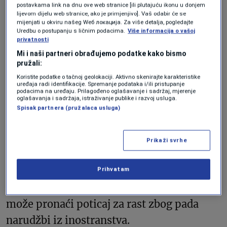
Hildesheim u centralnoj Njemačkoj. Broj
postavkama link na dnu ove web stranice [ili plutajuću ikonu u donjem
lijevom dijelu web stranice, ako je primjenjivo]. Vaš odabir će se
zaposlenih tamo bi trebalo da se smanji za
mijenjati u okviru našeg Wеб локација. Za više detalja, pogledajte
Uredbu o postupanju s ličnim podacima.
Više informacija o vašoj
još 150 do 2032. godine.
privatnosti
Mi i naši partneri obrađujemo podatke kako bismo
Predsjednik radničkog vijeća u Boschovom
pružali:
automobilskom segmentu u Njemačkoj,
Koristite podatke o tačnoj geolokaciji. Aktivno skenirajte karakteristike
uređaja radi identifikacije. Spremanje podataka i/ili pristupanje
podacima na uređaju. Prilagođeno oglašavanje i sadržaj, mjerenje
Frank Sell, opisao je tu vijest kao šamar.
oglašavanja i sadržaja, istraživanje publike i razvoj usluga.
Spisak partnera (pružalaca usluga)
Najavljivao je borbu za svaki posao.
Bosch je najavio mogućnost otpuštanja još
Prikaži svrhe
u decembru prošle godine, ali je tada naveo
Prihvatam
mnogo manje brojke. Prema analitičarima,
to je još jedna njemačka kompanija koja ne
može pronaći poticaj za rast zbog pada
narudžbi iz inostranstva.