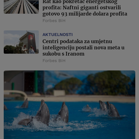
Rat kao pokretač energetskog
profita: Naftni giganti ostvarili
gotovo 93 milijarde dolara profita
Forbes BiH
AKTUELNOSTI
Centri podataka za umjetnu
inteligenciju postali nova meta u
sukobu s Iranom
Forbes BiH