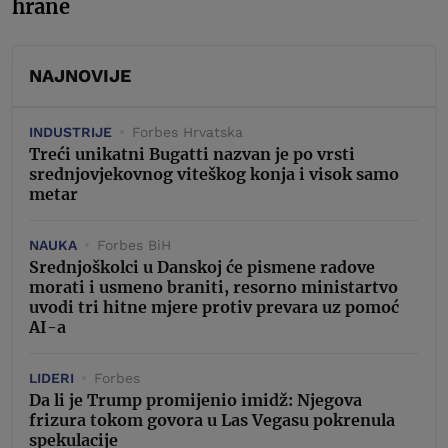
hrane
NAJNOVIJE
INDUSTRIJE
Forbes Hrvatska
Treći unikatni Bugatti nazvan je po vrsti
srednjovjekovnog viteškog konja i visok samo
metar
NAUKA
Forbes BiH
Srednjoškolci u Danskoj će pismene radove
morati i usmeno braniti, resorno ministartvo
uvodi tri hitne mjere protiv prevara uz pomoć
AI-a
LIDERI
Forbes
Da li je Trump promijenio imidž: Njegova
frizura tokom govora u Las Vegasu pokrenula
spekulacije