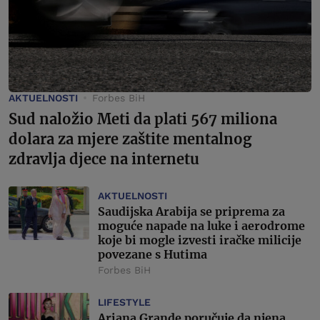
AKTUELNOSTI
Forbes BiH
Sud naložio Meti da plati 567 miliona
dolara za mjere zaštite mentalnog
zdravlja djece na internetu
AKTUELNOSTI
Saudijska Arabija se priprema za
moguće napade na luke i aerodrome
koje bi mogle izvesti iračke milicije
povezane s Hutima
Forbes BiH
LIFESTYLE
Ariana Grande poručuje da njena