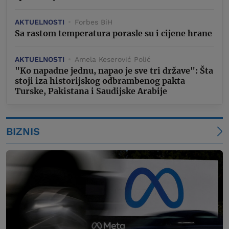
AKTUELNOSTI
Forbes BiH
Sa rastom temperatura porasle su i cijene hrane
AKTUELNOSTI
Amela Keserović Polić
"Ko napadne jednu, napao je sve tri države": Šta
stoji iza historijskog odbrambenog pakta
Turske, Pakistana i Saudijske Arabije
BIZNIS