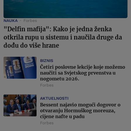
NAUKA
Forbes
"Delfin mafija": Kako je jedna ženka
otkrila rupu u sistemu i naučila druge da
dođu do više hrane
BIZNIS
Četiri poslovne lekcije koje možemo
naučiti sa Svjetskog prvenstva u
nogometu 2026.
Forbes
AKTUELNOSTI
Bessent najavio mogući dogovor o
otvaranju Hormuškog moreuza,
cijene nafte u padu
Forbes