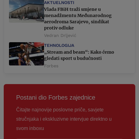
AKTUELNOSTI
Vlada FBiH traži smjene u
menadžmentu Međunarodnog
aerodroma Sarajevo, sindikat
protiv odluke
Vedran Drljević
TEHNOLOGIJA
„Stream and beam“: Kako ćemo
gledati sport u budućnosti
Forbes
Postani dio Forbes zajednice
Čitajte najnovije poslovne priče, savjete
stručnjaka i ekskluzivne intervjue direktno u
svom inboxu