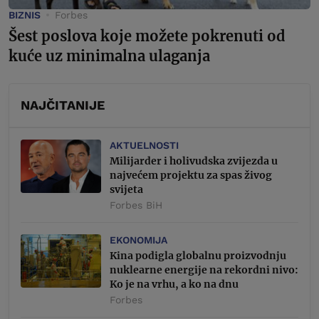
BIZNIS
Forbes
Šest poslova koje možete pokrenuti od
kuće uz minimalna ulaganja
NAJČITANIJE
AKTUELNOSTI
Milijarder i holivudska zvijezda u
najvećem projektu za spas živog
svijeta
Forbes BiH
EKONOMIJA
Kina podigla globalnu proizvodnju
nuklearne energije na rekordni nivo:
Ko je na vrhu, a ko na dnu
Forbes