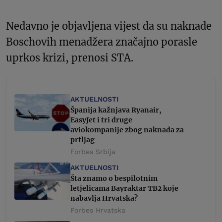
Nedavno je objavljena vijest da su naknade
Boschovih menadžera značajno porasle
uprkos krizi, prenosi STA.
AKTUELNOSTI
Španija kažnjava Ryanair,
EasyJet i tri druge
aviokompanije zbog naknada za
prtljag
Forbes Srbija
AKTUELNOSTI
Šta znamo o bespilotnim
letjelicama Bayraktar TB2 koje
nabavlja Hrvatska?
Forbes Hrvatska