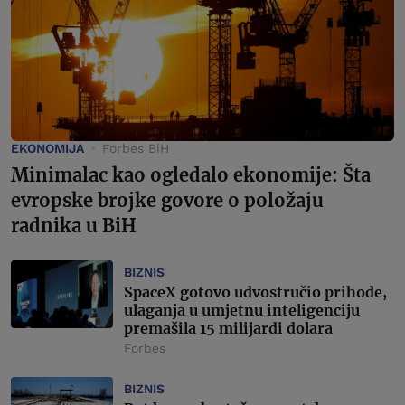
EKONOMIJA
Forbes BiH
Minimalac kao ogledalo ekonomije: Šta
evropske brojke govore o položaju
radnika u BiH
BIZNIS
SpaceX gotovo udvostručio prihode,
ulaganja u umjetnu inteligenciju
premašila 15 milijardi dolara
Forbes
BIZNIS