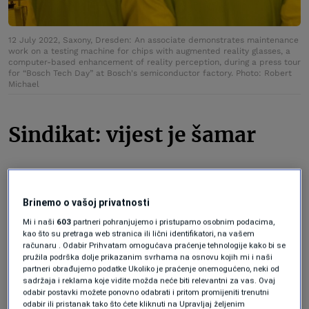
12 July 2022, Saxony, Dresden: An associate demonstrates maintenance
work on a testing machine for chips with augmented reality glasses, a
computer-based enhancement of reality perception, during a press tour
for “Bosch Tech Day” at Bosch's semiconductor factory. Photo: Robert
Michael
Sindikat: vijest je šamar
U segmentu automobilskog softvera, do
2027. će biti ukinuto 3.500 radnih mjesta,
Brinemo o vašoj privatnosti
od čega polovina u Njemačkoj. Oni
Mi i naši
603
partneri pohranjujemo i pristupamo osobnim podacima,
kao što su pretraga web stranica ili lični identifikatori, na vašem
planiraju ukinuti do 1.300 radnih mjesta u
računaru . Odabir Prihvatam omogućava praćenje tehnologije kako bi se
pružila podrška dolje prikazanim svrhama na osnovu kojih mi i naši
segmentu kontrolnih sistema između
partneri obrađujemo podatke Ukoliko je praćenje onemogućeno, neki od
sadržaja i reklama koje vidite možda neće biti relevantni za vas. Ovaj
2027. i 2030. i još 600 u fabrici u gradu
odabir postavki možete ponovno odabrati i pritom promijeniti trenutni
odabir ili pristanak tako što ćete kliknuti na Upravljaj željenim