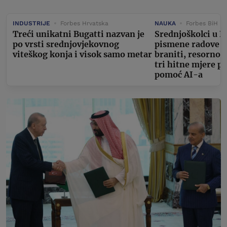
INDUSTRIJE
Forbes Hrvatska
NAUKA
Forbes BiH
Treći unikatni Bugatti nazvan je
Srednjoškolci u D
po vrsti srednjovjekovnog
pismene radove m
viteškog konja i visok samo metar
braniti, resorno 
tri hitne mjere p
pomoć AI-a