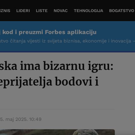
IZNIS
LIDERI
LISTE
NOVAC
TEHNOLOGIJA
BOGATSTVO
j kod i preuzmi Forbes aplikaciju
tvo čitanja vijesti iz svijeta biznisa, ekonomije i inovacija 
ska ima bizarnu igru:
prijatelja bodovi i
15. maj 2025. 10:49