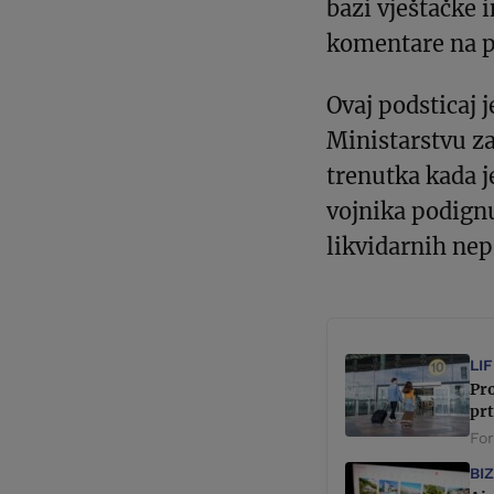
bazi vještačke i
komentare na p
Ovaj podsticaj
Ministarstvu za
trenutka kada j
vojnika podignu
likvidarnih nep
LI
Pro
prt
Fo
BI