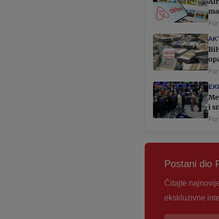
Ai
ma
Fo
AK
Bi
opa
Fo
EK
Me
i 
For
Postani dio 
Čitajte najnovij
ekskluzivne int