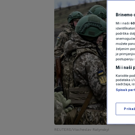
Brinemo o
Mi i naši
60
identifikat
podrška dol
onemogućeno,
možete ponov
željenim pos
je primjenji
postupanju 
Mi i naši
Koristite po
podataka i/
sadržaja, is
Spisak par
Prika
REUTERS/Viacheslav Ratynskyi