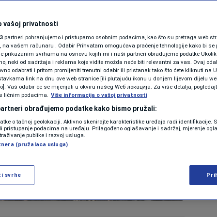
 vašoj privatnosti
3
partneri pohranjujemo i pristupamo osobnim podacima, kao što su pretraga web stran
ori, na vašem računaru . Odabir Prihvatam omogućava praćenje tehnologije kako bi se 
je prikazanim svrhama na osnovu kojih mi i naši partneri obrađujemo podatke Ukoliko
 neki od sadržaja i reklama koje vidite možda neće biti relevantni za vas. Ovaj odab
no odabrati i pritom promijeniti trenutni odabir ili pristanak tako što ćete kliknuti na U
tavkama link na dnu ove web stranice [ili plutajuću ikonu u donjem lijevom dijelu we
vo]. Vaš odabir će se mijenjati u okviru našeg Wеб локација. Za više detalja, pogledaj
s ličnim podacima.
Više informacija o vašoj privatnosti
 partneri obrađujemo podatke kako bismo pružali:
datke o tačnoj geolokaciji. Aktivno skenirajte karakteristike uređaja radi identifikacije.
ili pristupanje podacima na uređaju. Prilagođeno oglašavanje i sadržaj, mjerenje ogl
traživanje publike i razvoj usluga.
tnera (pružalaca usluga)
ži svrhe
Pri