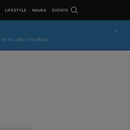
LIFESTYLE
NAUKA
EVENTS
×
– brzo, lako i na dlanu.