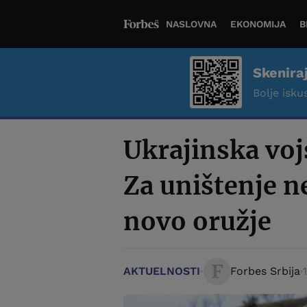
NASLOVNA
EKONOMIJA
B
Skenira
Bolje iskus
Ukrajinska voj
Za uništenje ne
novo oružje
AKTUELNOSTI
Forbes Srbija