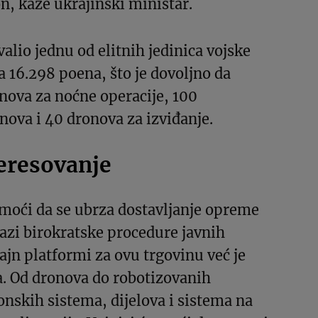
n, kaže ukrajinski ministar.
alio jednu od elitnih jedinica vojske
la 16.298 poena, što je dovoljno da
nova za noćne operacije, 100
ova i 40 dronova za izviđanje.
teresovanje
moći da se ubrza dostavljanje opreme
lazi birokratske procedure javnih
ajn platformi za ovu trgovinu već je
a. Od dronova do robotizovanih
onskih sistema, dijelova i sistema na