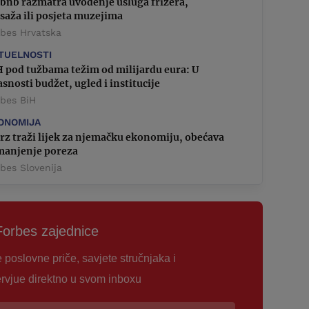
rbnb razmatra uvođenje usluga frizera,
saža ili posjeta muzejima
rbes Hrvatska
TUELNOSTI
H pod tužbama težim od milijardu eura: U
snosti budžet, ugled i institucije
rbes BiH
ONOMIJA
rz traži lijek za njemačku ekonomiju, obećava
smanjenje poreza
bes Slovenija
Forbes zajednice
e poslovne priče, savjete stručnjaka i
ervjue direktno u svom inboxu