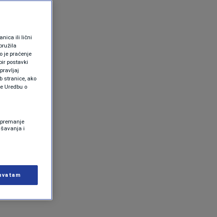
ica ili lični
pružila
 je praćenje
ir postavki
pravljaj
b stranice, ako
te Uredbu o
 Spremanje
ašavanja i
hvatam