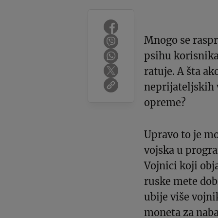
Mnogo se raspra
psihu korisnika
ratuje. A šta a
neprijateljskih
opreme?
Upravo to je mo
vojska u progr
Vojnici koji ob
ruske mete dobi
ubije više vojn
moneta za naba