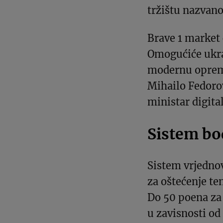
tržištu nazvan
Brave 1 market 
Omogućiće ukra
modernu opremu
Mihailo Fedoro
ministar digita
Sistem bo
Sistem vrjednov
za oštećenje te
Do 50 poena za
u zavisnosti od 