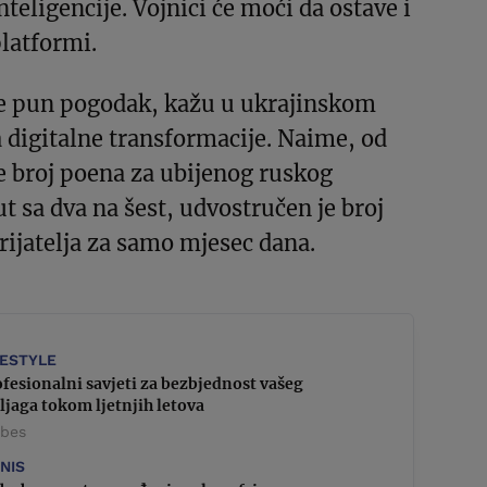
nteligencije. Vojnici će moći da ostave i
latformi.
 je pun pogodak, kažu u ukrajinskom
 digitalne transformacije. Naime, od
e broj poena za ubijenog ruskog
t sa dva na šest, udvostručen je broj
rijatelja za samo mjesec dana.
FESTYLE
fesionalni savjeti za bezbjednost vašeg
ljaga tokom ljetnjih letova
rbes
ZNIS