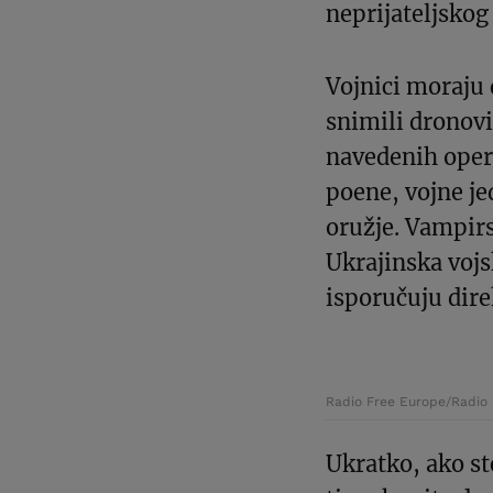
neprijateljskog
Vojnici moraju 
snimili dronovi
navedenih opera
poene, vojne j
oružje. Vampirs
Ukrajinska vojs
isporučuju dire
Radio Free Europe/Radio 
Ukratko, ako ste