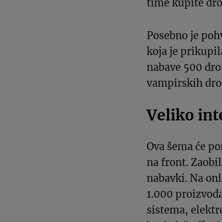
time kupite dro
Posebno je pohv
koja je prikupi
nabave 500 dro
vampirskih dron
Veliko in
Ova šema će po
na front. Zaobi
nabavki. Na onl
1.000 proizvod
sistema, elektr