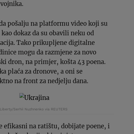
 vojnika.
da pošalju na platformu video koji su
 kao dokaz da su obavili neku od
cija. Tako prikupljene digitalne
edinice mogu da razmjene za novo
ki dron, na primjer, košta 43 poena.
ka plaća za dronove, a oni se
ktno na front za nedjelju dana.
Liberty/Serhii Nuzhnenko via REUTERS
 efikasni na ratištu, dobijate poene, i