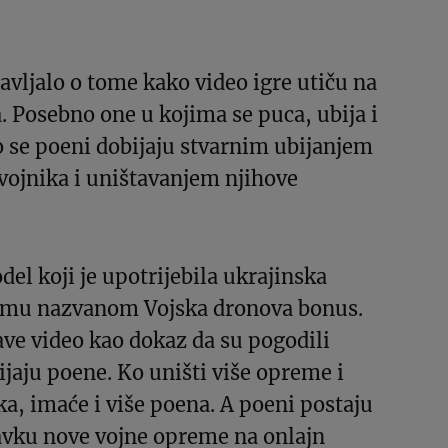
vljalo o tome kako video igre utiču na
. Posebno one u kojima se puca, ubija i
ko se poeni dobijaju stvarnim ubijanjem
 vojnika i uništavanjem njihove
del koji je upotrijebila ukrajinska
amu nazvanom Vojska dronova bonus.
jave video kao dokaz da su pogodili
jaju poene. Ko uništi više opreme i
ika, imaće i više poena. A poeni postaju
vku nove vojne opreme na onlajn