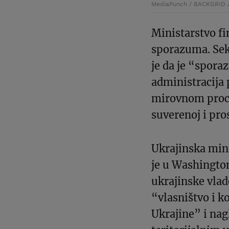
MediaPunch / BACKGRID /
Ministarstvo fi
sporazuma. Sekr
je da je “sporaz
administracija
mirovnom proc
suverenoj i pro
Ukrajinska mini
je u Washingto
ukrajinske vlad
“vlasništvo i k
Ukrajine” i nagl