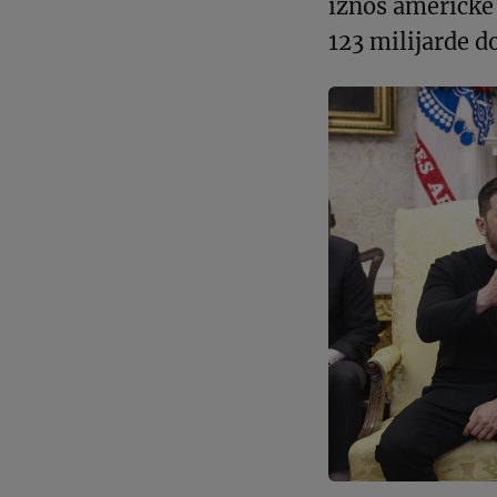
iznos američke
123 milijarde do