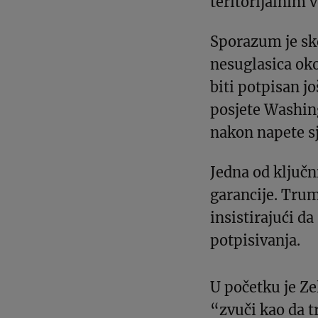
teritorijalnim 
Sporazum je sk
nesuglasica oko
biti potpisan j
posjete Washin
nakon napete s
Jedna od ključn
garancije. Trum
insistirajući d
potpisivanja.
U početku je Ze
“zvuči kao da t