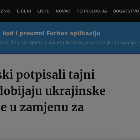
IZNIS
LIDERI
LISTE
NOVAC
TEHNOLOGIJA
BOGATSTVO
j kod i preuzmi Forbes aplikaciju
tvo čitanja vijesti iz svijeta biznisa, ekonomije i inovacija 
i potpisali tajni
obijaju ukrajinske
le u zamjenu za