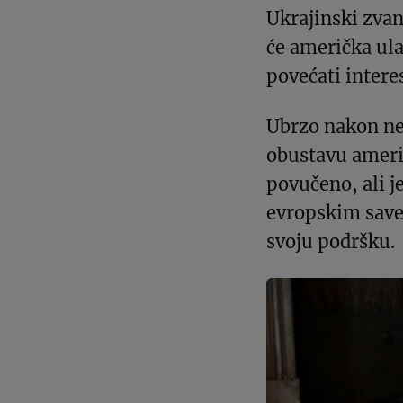
Ukrajinski zvani
će američka ul
povećati intere
Ubrzo nakon ne
obustavu američ
povučeno, ali j
evropskim savez
svoju podršku.