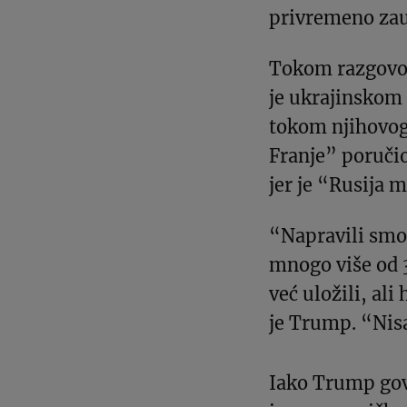
privremeno zau
Tokom razgovo
je ukrajinskom
tokom njihovog
Franje” poruči
jer je “Rusija m
“Napravili smo 
mnogo više od 
već uložili, al
je Trump. “Nis
Iako Trump govo