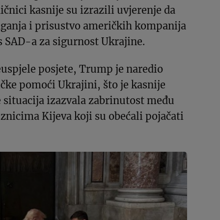
čnici kasnije su izrazili uvjerenje da
aganja i prisustvo američkih kompanija
s SAD-a za sigurnost Ukrajine.
uspjele posjete, Trump je naredio
ke pomoći Ukrajini, što je kasnije
e situacija izazvala zabrinutost među
nicima Kijeva koji su obećali pojačati