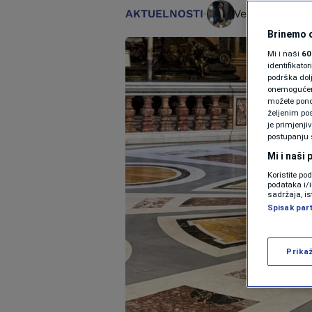
AKTUELNOSTI
Vedran Drljevi
Brinemo o
Mi i naši
60
identifikat
podrška dol
onemogućeno,
možete ponov
željenim pos
je primjenji
postupanju 
Mi i naši
Koristite po
podataka i/
sadržaja, is
Spisak par
Prika