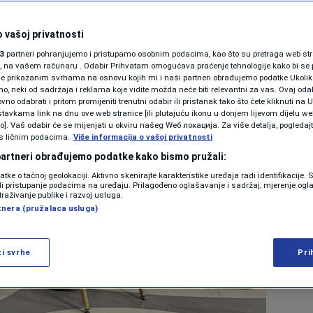
ć
1. maj 2025. 10:18
 vašoj privatnosti
3
partneri pohranjujemo i pristupamo osobnim podacima, kao što su pretraga web stran
ori, na vašem računaru . Odabir Prihvatam omogućava praćenje tehnologije kako bi se 
je prikazanim svrhama na osnovu kojih mi i naši partneri obrađujemo podatke Ukoliko
 neki od sadržaja i reklama koje vidite možda neće biti relevantni za vas. Ovaj odab
no odabrati i pritom promijeniti trenutni odabir ili pristanak tako što ćete kliknuti na U
tavkama link na dnu ove web stranice [ili plutajuću ikonu u donjem lijevom dijelu we
vo]. Vaš odabir će se mijenjati u okviru našeg Wеб локација. Za više detalja, pogledaj
s ličnim podacima.
Više informacija o vašoj privatnosti
 partneri obrađujemo podatke kako bismo pružali:
datke o tačnoj geolokaciji. Aktivno skenirajte karakteristike uređaja radi identifikacije.
ili pristupanje podacima na uređaju. Prilagođeno oglašavanje i sadržaj, mjerenje ogl
traživanje publike i razvoj usluga.
tnera (pružalaca usluga)
ži svrhe
Pri