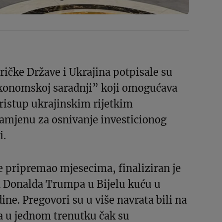
ičke Države i Ukrajina potpisale su
onomskoj saradnji” koji omogućava
istup ukrajinskim rijetkim
amjenu za osnivanje investicionog
i.
e pripremao mjesecima, finaliziran je
 Donalda Trumpa u Bijelu kuću u
ine. Pregovori su u više navrata bili na
a u jednom trenutku čak su