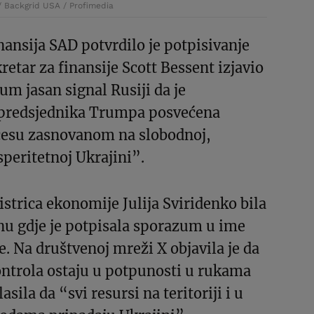
 Backgrid USA / Profimedia
nansija SAD potvrdilo je potpisivanje
etar za finansije Scott Bessent izjavio
um jasan signal Rusiji da je
 predsjednika Trumpa posvećena
esu zasnovanom na slobodnoj,
speritetnoj Ukrajini”.
strica ekonomije Julija Sviridenko bila
nu gdje je potpisala sporazum u ime
e. Na društvenoj mreži X objavila je da
ontrola ostaju u potpunosti u rukama
asila da “svi resursi na teritoriji i u