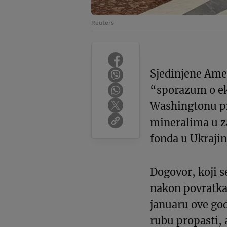
Reuters
Sjedinjene Amer
“sporazum o ek
Washingtonu pr
mineralima u z
fonda u Ukrajin
Dogovor, koji s
nakon povratka
januaru ove god
rubu propasti, 