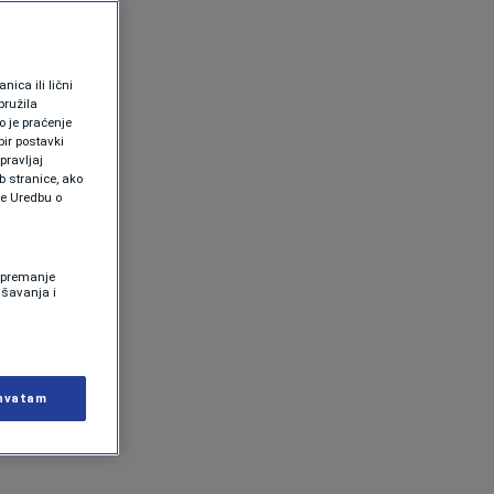
ica ili lični
pružila
 je praćenje
ir postavki
pravljaj
b stranice, ako
te Uredbu o
 Spremanje
ašavanja i
hvatam