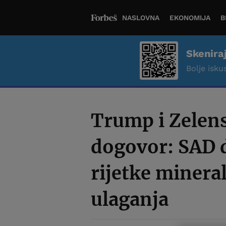
NASLOVNA
EKONOMIJA
B
Skenira
Bolje iskus
Trump i Zelensk
dogovor: SAD d
rijetke minera
ulaganja