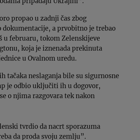
vodama pripadaju Ukrajini”.
oro propao u zadnji čas zbog
 dokumentacije, a prvobitno je trebao
oš u februaru, tokom Zelenskijeve
gtonu, koja je iznenada prekinuta
jednice u Ovalnom uredu.
ih tačaka neslaganja bile su sigurnosne
p je odbio uključiti ih u dogovor,
a se o njima razgovara tek nakon
lenski tvrdio da nacrt sporazuma
reba da proda svoju zemlju”.