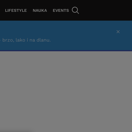
LIFESTYLE
NAUKA
EVENTS
×
– brzo, lako i na dlanu.