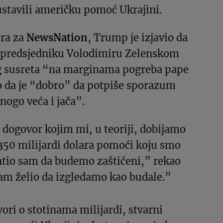
stavili američku pomoć Ukrajini.
ra za
NewsNation
, Trump je izjavio da
 predsjedniku Volodimiru Zelenskom
 susreta “na marginama pogreba pape
o da je “dobro” da potpiše sporazum
nogo veća i jača”.
dogovor kojim mi, u teoriji, dobijamo
350 milijardi dolara pomoći koju smo
i htio sam da budemo zaštićeni,” rekao
am želio da izgledamo kao budale.”
ri o stotinama milijardi, stvarni