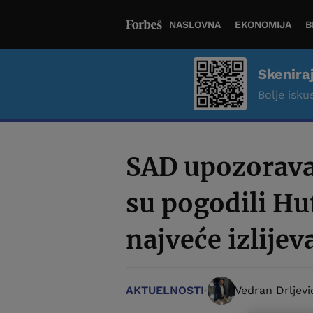
NASLOVNA
EKONOMIJA
B
Skenira
Bolje iskus
SAD upozoravaj
su pogodili Hu
najveće izlijev
AKTUELNOSTI
Vedran Drljevi