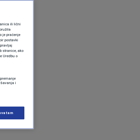
ica ili lični
pružila
 je praćenje
ir postavki
pravljaj
b stranice, ako
te Uredbu o
 Spremanje
ašavanja i
hvatam