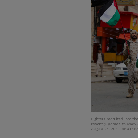
Fighters recruited into th
recently, parade to show s
August 24, 2024. REUTER