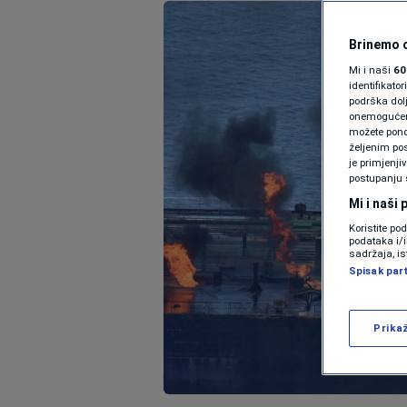
Brinemo o
Mi i naši
60
identifikat
podrška dol
onemogućeno,
možete ponov
željenim pos
je primjenji
postupanju 
Mi i naši
Koristite po
podataka i/
sadržaja, is
Spisak par
Prika