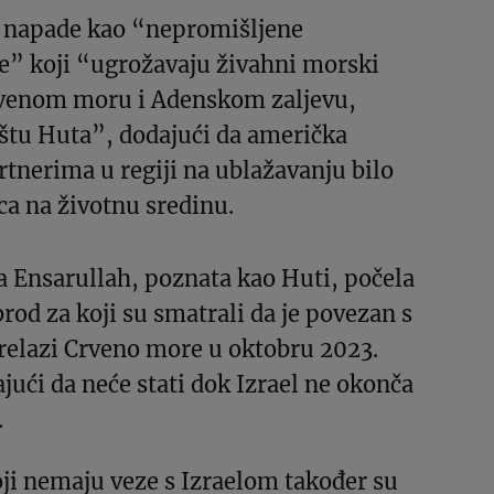
o napade kao “nepromišljene
te” koji “ugrožavaju živahni morski
venom moru i Adenskom zaljevu,
ištu Huta”, dodajući da američka
artnerima u regiji na ublažavanju bilo
ca na životnu sredinu.
 Ensarullah, poznata kao Huti, počela
brod za koji su smatrali da je povezan s
relazi Crveno more u oktobru 2023.
jući da neće stati dok Izrael ne okonča
.
ji nemaju veze s Izraelom također su