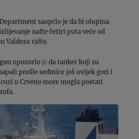
Department saopćio je da bi olupina
zlijevanje nafte četiri puta veće od
on Valdeza 1989.
agon upozorio
je
da tanker koji su
apali prošle sedmice još uvijek gori i
a curi u Crveno more mogla postati
rofa.