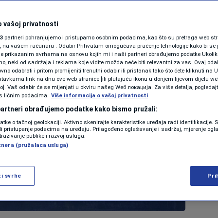
 vašoj privatnosti
3
partneri pohranjujemo i pristupamo osobnim podacima, kao što su pretraga web stran
ori, na vašem računaru . Odabir Prihvatam omogućava praćenje tehnologije kako bi se 
je prikazanim svrhama na osnovu kojih mi i naši partneri obrađujemo podatke Ukoliko
 neki od sadržaja i reklama koje vidite možda neće biti relevantni za vas. Ovaj odab
no odabrati i pritom promijeniti trenutni odabir ili pristanak tako što ćete kliknuti na U
tavkama link na dnu ove web stranice [ili plutajuću ikonu u donjem lijevom dijelu we
vo]. Vaš odabir će se mijenjati u okviru našeg Wеб локација. Za više detalja, pogledaj
s ličnim podacima.
Više informacija o vašoj privatnosti
 partneri obrađujemo podatke kako bismo pružali:
datke o tačnoj geolokaciji. Aktivno skenirajte karakteristike uređaja radi identifikacije.
ili pristupanje podacima na uređaju. Prilagođeno oglašavanje i sadržaj, mjerenje ogl
traživanje publike i razvoj usluga.
tnera (pružalaca usluga)
ži svrhe
Pri