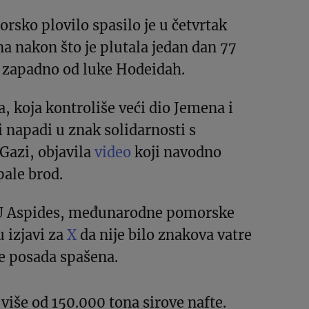
sko plovilo spasilo je u četvrtak
 nakon što je plutala jedan dan 77
a zapadno od luke Hodeidah.
a, koja kontroliše veći dio Jemena i
i napadi u znak solidarnosti s
Gazi, objavila
video
koji navodno
ale brod.
U Aspides, međunarodne pomorske
u izjavi za
X
da nije bilo znakova vatre
e posada spašena.
više od 150.000 tona sirove nafte.