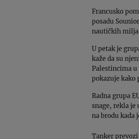
Francusko pomor
posadu Souniona
nautičkih milj
U petak je grup
kaže da su njen
Palestincima u 
pokazuje kako p
Radna grupa E
snage, rekla je 
na brodu kada j
Tanker prevozi 