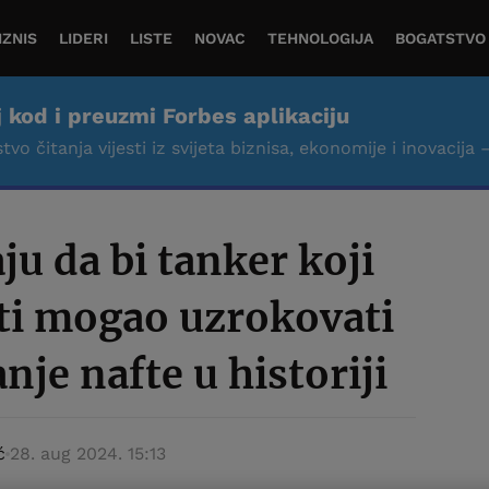
IZNIS
LIDERI
LISTE
NOVAC
TEHNOLOGIJA
BOGATSTVO
j kod i preuzmi Forbes aplikaciju
tvo čitanja vijesti iz svijeta biznisa, ekonomije i inovacija 
u da bi tanker koji
ti mogao uzrokovati
anje nafte u historiji
ć
28. aug 2024. 15:13