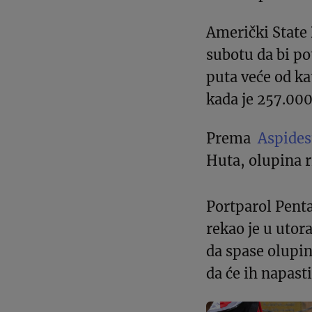
Američki Stat
subotu da bi pot
puta veće od ka
kada je 257.000
Prema
Aspides
Huta, olupina r
Portparol Pent
rekao je u utora
da spase olupinu
da će ih napasti