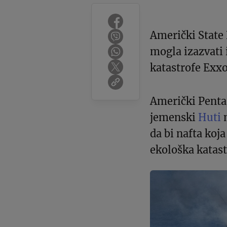
Američki State 
mogla izazvati i
katastrofe Exx
Američki Pent
jemenski
Huti
n
da bi nafta koj
ekološka katast