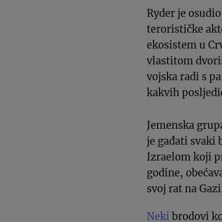
Ryder je osudi
terorističke ak
ekosistem u Cr
vlastitom dvor
vojska radi s p
kakvih posljedi
Jemenska grupa
je gađati svaki 
Izraelom koji p
godine, obećava
svoj rat na Gazi
Neki
brodovi ko