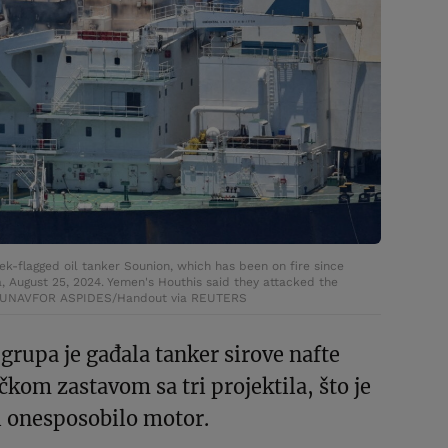
k-flagged oil tanker Sounion, which has been on fire since
, August 25, 2024. Yemen's Houthis said they attacked the
. EUNAVFOR ASPIDES/Handout via REUTERS
grupa je gađala tanker sirove nafte
kom zastavom sa tri projektila, što je
 i onesposobilo motor.