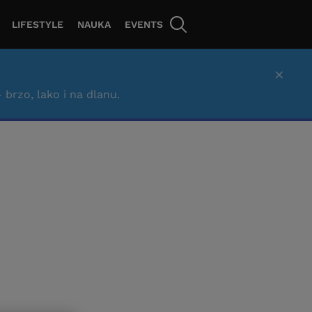
LIFESTYLE
NAUKA
EVENTS
×
– brzo, lako i na dlanu.