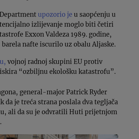
e Department
upozorio je
u saopćenju u
encijalno izlijevanje moglo biti četiri
tastrofe Exxon Valdeza 1989. godine,
 barela nafte iscurilo uz obalu Aljaske.
u,
vojnoj radnoj skupini EU protiv
iskira “ozbiljnu ekološku katastrofu”.
agona, general-major Patrick Ryder
k da je treća strana poslala dva tegljača
, ali da su je odvratili Huti prijetnjom
.