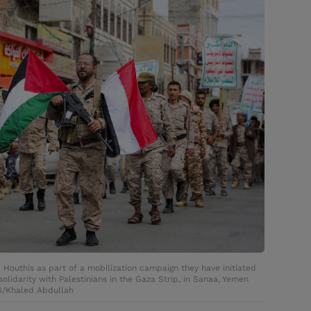
e Houthis as part of a mobilization campaign they have initiated
olidarity with Palestinians in the Gaza Strip, in Sanaa, Yemen
S/Khaled Abdullah