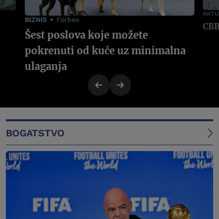
AKTU
BIZNIS
Forbes
Šest poslova koje možete
pokrenuti od kuće uz minimalna
ulaganja
BOGATSTVO