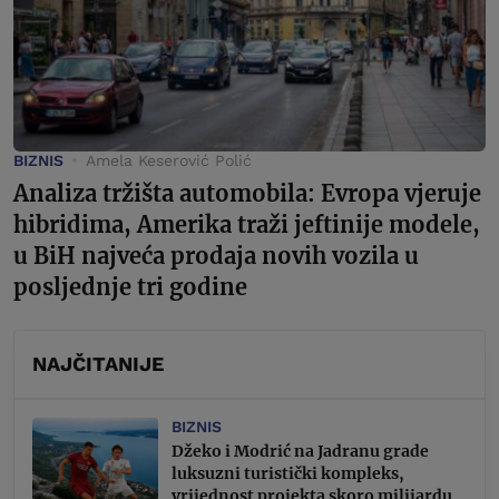
BIZNIS
Amela Keserović Polić
Analiza tržišta automobila: Evropa vjeruje
hibridima, Amerika traži jeftinije modele,
u BiH najveća prodaja novih vozila u
posljednje tri godine
NAJČITANIJE
BIZNIS
Džeko i Modrić na Jadranu grade
luksuzni turistički kompleks,
vrijednost projekta skoro milijardu