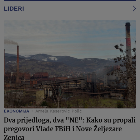
LIDERI
EKONOMIJA
Amela Keserović Polić
Dva prijedloga, dva "NE": Kako su propali
pregovori Vlade FBiH i Nove Željezare
Zenica