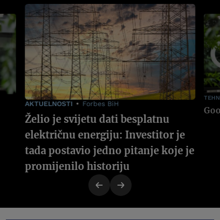
TEHN
AKTUELNOSTI
Forbes BiH
Želio je svijetu dati besplatnu
električnu energiju: Investitor je
tada postavio jedno pitanje koje je
promijenilo historiju