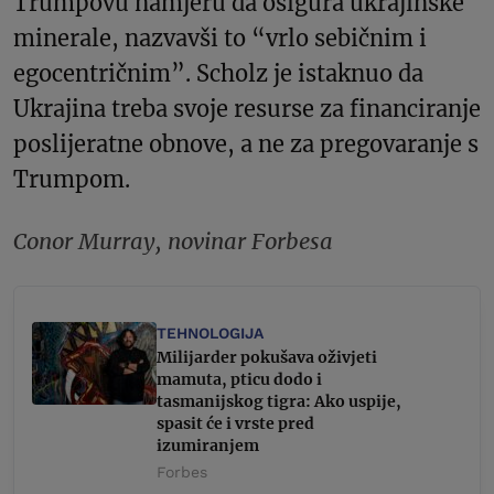
Trumpovu namjeru da osigura ukrajinske
minerale, nazvavši to “vrlo sebičnim i
egocentričnim”. Scholz je istaknuo da
Ukrajina treba svoje resurse za financiranje
poslijeratne obnove, a ne za pregovaranje s
Trumpom.
Conor Murray, novinar Forbesa
TEHNOLOGIJA
Milijarder pokušava oživjeti
mamuta, pticu dodo i
tasmanijskog tigra: Ako uspije,
spasit će i vrste pred
izumiranjem
Forbes