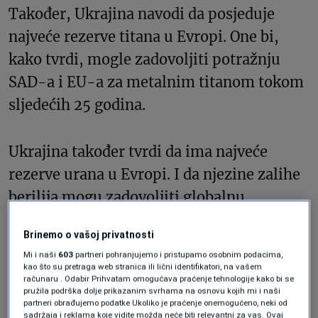
Također, Ukrajina navodi da posjeduje
najveće rezerve titana u Evropi. One bi,
kako tvrdi, mogle zadovoljiti potražnju
SAD-a i EU-a za metalnim titanom tokom
sljedećih 25 godina.
Ukrajina također tvrdi da ima najveće
rezerve urana u Evropi. I da njezine zalihe
berilija mogu zadovoljiti globalnu
proizvodnju za sljedećih 40 godina.
Brinemo o vašoj privatnosti
Mi i naši
603
partneri pohranjujemo i pristupamo osobnim podacima,
Prirodni resursi zemlje ključni su za
kao što su pretraga web stranica ili lični identifikatori, na vašem
proizvodnju baterija, oklopa, obrambenih
računaru . Odabir Prihvatam omogućava praćenje tehnologije kako bi se
pružila podrška dolje prikazanim svrhama na osnovu kojih mi i naši
materijala i nuklearnog goriva.
partneri obrađujemo podatke Ukoliko je praćenje onemogućeno, neki od
sadržaja i reklama koje vidite možda neće biti relevantni za vas. Ovaj