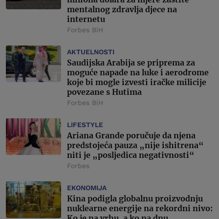
mentalnog zdravlja djece na
internetu
Forbes BiH
AKTUELNOSTI
Saudijska Arabija se priprema za
moguće napade na luke i aerodrome
koje bi mogle izvesti iračke milicije
povezane s Hutima
Forbes BiH
LIFESTYLE
Ariana Grande poručuje da njena
predstojeća pauza „nije ishitrena“
niti je „posljedica negativnosti“
Forbes
EKONOMIJA
Kina podigla globalnu proizvodnju
nuklearne energije na rekordni nivo:
Ko je na vrhu, a ko na dnu