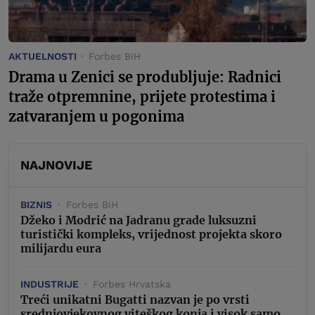
AKTUELNOSTI
Forbes BiH
Drama u Zenici se produbljuje: Radnici
traže otpremnine, prijete protestima i
zatvaranjem u pogonima
NAJNOVIJE
BIZNIS
Forbes BiH
Džeko i Modrić na Jadranu grade luksuzni
turistički kompleks, vrijednost projekta skoro
milijardu eura
INDUSTRIJE
Forbes Hrvatska
Treći unikatni Bugatti nazvan je po vrsti
srednjovjekovnog viteškog konja i visok samo