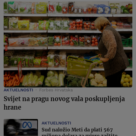
AKTUELNOSTI
Forbes Hrvatska
Svijet na pragu novog vala poskupljenja
hrane
AKTUELNOSTI
Sud naložio Meti da plati 567
miliona dolara za mjere zaštite