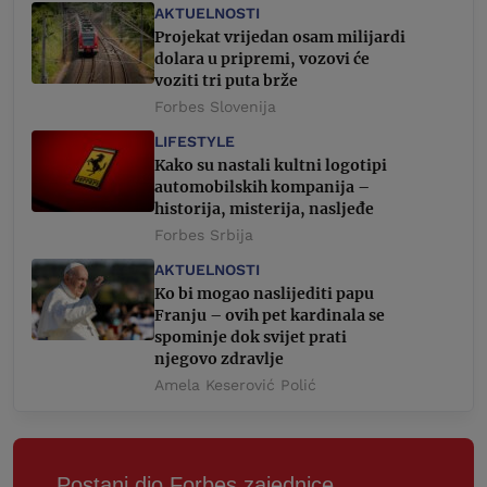
AKTUELNOSTI
Projekat vrijedan osam milijardi
dolara u pripremi, vozovi će
voziti tri puta brže
Forbes Slovenija
LIFESTYLE
Kako su nastali kultni logotipi
automobilskih kompanija –
historija, misterija, nasljeđe
Forbes Srbija
AKTUELNOSTI
Ko bi mogao naslijediti papu
Franju – ovih pet kardinala se
spominje dok svijet prati
njegovo zdravlje
Amela Keserović Polić
Postani dio Forbes zajednice