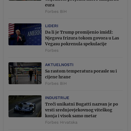
eura
Forbes BiH
LIDERI
Da li je Trump promijenio imidž:
Njegova frizura tokom govora u Las
Vegasu pokrenula spekulacije
Forbes
AKTUELNOSTI
Sa rastom temperatura porasle su i
cijene hrane
Forbes BiH
INDUSTRIJE
Treći unikatni Bugatti nazvan je po
vrsti srednjovjekovnog viteškog
konja i visok samo metar
Forbes Hrvatska