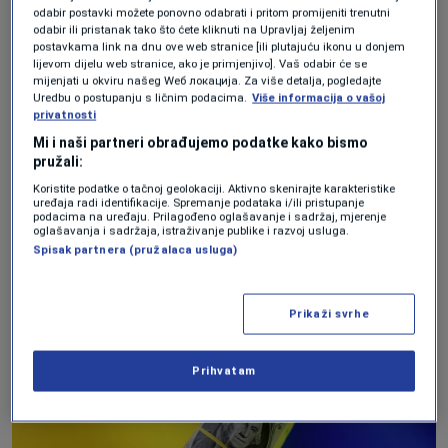
odabir postavki možete ponovno odabrati i pritom promijeniti trenutni
odabir ili pristanak tako što ćete kliknuti na Upravljaj željenim
Partnerstvo s Ukrajinom kako bi se
postavkama link na dnu ove web stranice [ili plutajuću ikonu u donjem
lijevom dijelu web stranice, ako je primjenjivo]. Vaš odabir će se
osigurali prirodni resursi moglo bi
mijenjati u okviru našeg Wеб локација. Za više detalja, pogledajte
smanjiti ovisnost SAD-a o Kini i Rusiji u
Uredbu o postupanju s ličnim podacima.
Više informacija o vašoj
privatnosti
pogledu uvoza tih minerala. Ukrajinsko
Mi i naši partneri obrađujemo podatke kako bismo
ministarstvo prirodnih resursa tvrdi da
pružali:
Koristite podatke o tačnoj geolokaciji. Aktivno skenirajte karakteristike
više od polovice svjetske opskrbe uranom
uređaja radi identifikacije. Spremanje podataka i/ili pristupanje
podacima na uređaju. Prilagođeno oglašavanje i sadržaj, mjerenje
dolazi upravo iz Kine i Rusije.
oglašavanja i sadržaja, istraživanje publike i razvoj usluga.
Spisak partnera (pružalaca usluga)
Prikaži svrhe
Prihvatam