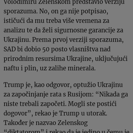
Volodimiru Zelenskom predstavio verziju
sporazuma. No, on ga nije potpisao,
ističući da mu treba više vremena za
analizu te da želi sigurnosne garancije za
Ukrajinu. Prema prvoj verziji sporazuma,
SAD bi dobio 50 posto vlasništva nad
prirodnim resursima Ukrajine, uključujući
naftu i plin, uz zalihe minerala.
Trump je, kao odgovor, optužio Ukrajinu
za započinjanje rata s Rusijom: “Nikada ga
niste trebali započeti. Mogli ste postići
dogovor”, rekao je Trump u utorak.
Također je nazvao Zelenskog
“diktatorom” i rekao da je jedino u čemu je