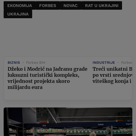
EKONOMIJA
FORBES
NOVAC
RAT U UKRAJINI
UKRAJINA
BIZNIS
Forbes BiH
INDUSTRIJE
Forbes 
Džeko i Modrić na Jadranu grade
Treći unikatni Bu
luksuzni turistički kompleks,
po vrsti srednjov
vrijednost projekta skoro
viteškog konja i 
milijardu eura