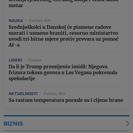
metar
NAUKA
Forbes BiH
Srednjoškolci u Danskoj će pismene radove
morati i usmeno braniti, resorno ministartvo
uvodi tri hitne mjere protiv prevara uz pomoć
AI-a
LIDERI
Forbes
Da li je Trump promijenio imidž: Njegova
frizura tokom govora u Las Vegasu pokrenula
spekulacije
AKTUELNOSTI
Forbes BiH
Sa rastom temperatura porasle su i cijene hrane
BIZNIS