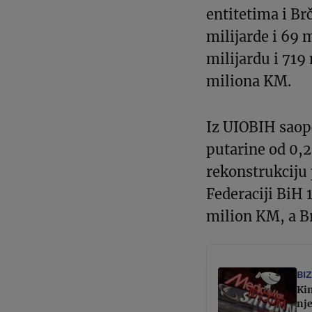
entitetima i Brč
milijarde i 69 
milijardu i 719
miliona KM.
Iz UIOBIH saop
putarine od 0,
rekonstrukciju
Federaciji BiH 
milion KM, a B
BI
Kin
nj