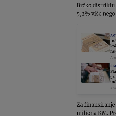
Brčko distriktu 
5,2% više nego
AK
Ind
koč
ni
Ame
EK
Pla
gra
in
Ame
Za finansiranje
miliona KM. Pre