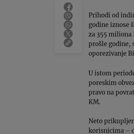
Prihodi od indi
godine iznose š
za 355 miliona 
prošle godine, 
oporezivanje B
U istom periodu
poreskim obvez
pravo na povra
KM.
Neto prikupljen
korisnicima – d