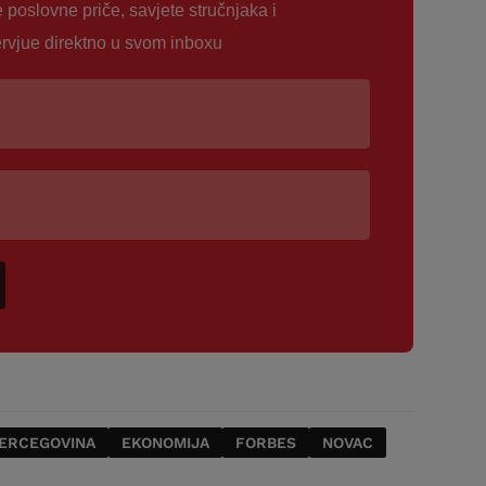
e poslovne priče, savjete stručnjaka i
ervjue direktno u svom inboxu
HERCEGOVINA
EKONOMIJA
FORBES
NOVAC