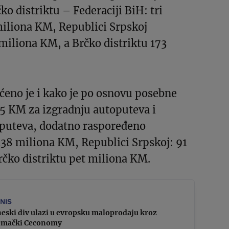
ko distriktu – Federaciji BiH: tri
miliona KM, Republici Srpskoj
 miliona KM, a Brčko distriktu 173
ćeno je i kako je po osnovu posebne
25 KM za izgradnju autoputeva i
 puteva, dodatno raspoređeno
138 miliona KM, Republici Srpskoj: 91
rčko distriktu pet miliona KM.
ZNIS
eski div ulazi u evropsku maloprodaju kroz
emački Ceconomy