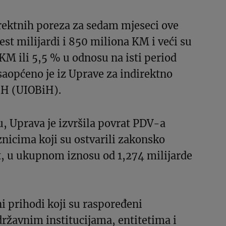
rektnih poreza za sedam mjeseci ove
est milijardi i 850 miliona KM i veći su
KM ili 5,5 % u odnosu na isti period
saopćeno je iz Uprave za indirektno
iH (UIOBiH).
, Uprava je izvršila povrat PDV-a
nicima koji su ostvarili zakonsko
t, u ukupnom iznosu od 1,274 milijarde
i prihodi koji su raspoređeni
ržavnim institucijama, entitetima i