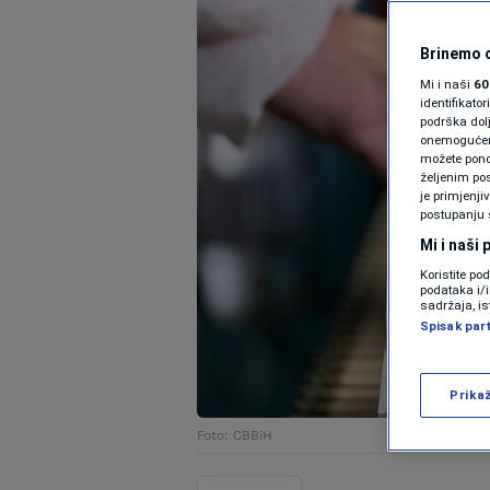
Brinemo o
Mi i naši
60
identifikat
podrška dol
onemogućeno,
možete ponov
željenim pos
je primjenji
postupanju 
Mi i naši
Koristite po
podataka i/
sadržaja, is
Spisak par
Prika
Foto: CBBiH