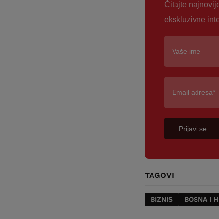
Čitajte najnovij
ekskluzivne int
Prijavi se
TAGOVI
BIZNIS
BOSNA I 