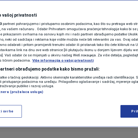
 vašoj privatnosti
3
partneri pohranjujemo i pristupamo osobnim podacima, kao što su pretraga web stran
ori, na vašem računaru . Odabir Prihvatam omogućava praćenje tehnologije kako bi se 
je prikazanim svrhama na osnovu kojih mi i naši partneri obrađujemo podatke Ukoliko
 neki od sadržaja i reklama koje vidite možda neće biti relevantni za vas. Ovaj odab
no odabrati i pritom promijeniti trenutni odabir ili pristanak tako što ćete kliknuti na U
tavkama link na dnu ove web stranice [ili plutajuću ikonu u donjem lijevom dijelu we
vo]. Vaš odabir će se mijenjati u okviru našeg Wеб локација. Za više detalja, pogledaj
s ličnim podacima.
Više informacija o vašoj privatnosti
 partneri obrađujemo podatke kako bismo pružali:
datke o tačnoj geolokaciji. Aktivno skenirajte karakteristike uređaja radi identifikacije.
ili pristupanje podacima na uređaju. Prilagođeno oglašavanje i sadržaj, mjerenje ogl
traživanje publike i razvoj usluga.
tnera (pružalaca usluga)
ži svrhe
Pri