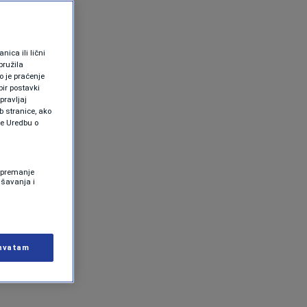
ica ili lični
pružila
 je praćenje
ir postavki
pravljaj
b stranice, ako
te Uredbu o
 Spremanje
ašavanja i
hvatam