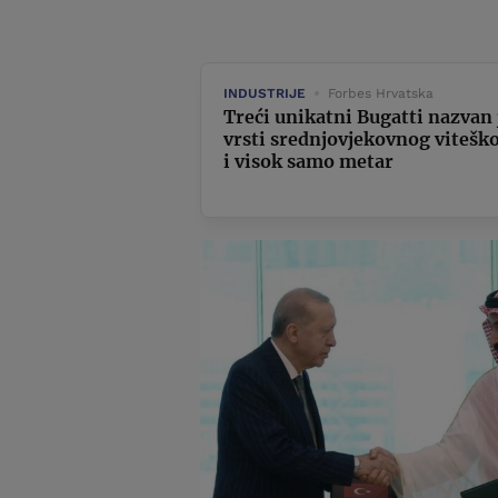
INDUSTRIJE
Forbes Hrvatska
Treći unikatni Bugatti nazvan 
vrsti srednjovjekovnog vitešk
i visok samo metar