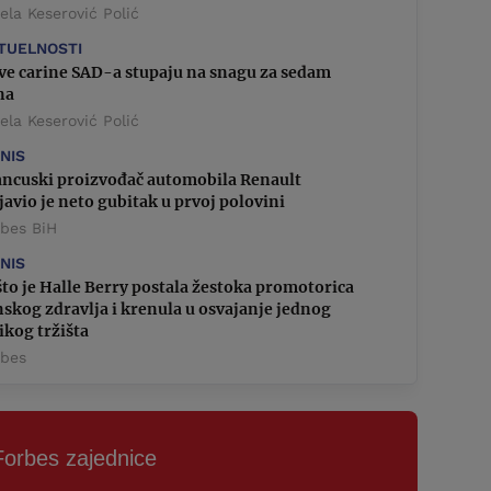
la Keserović Polić
TUELNOSTI
ve carine SAD-a stupaju na snagu za sedam
na
la Keserović Polić
ZNIS
ancuski proizvođač automobila Renault
javio je neto gubitak u prvoj polovini
rbes BiH
ZNIS
to je Halle Berry postala žestoka promotorica
skog zdravlja i krenula u osvajanje jednog
ikog tržišta
rbes
Forbes zajednice