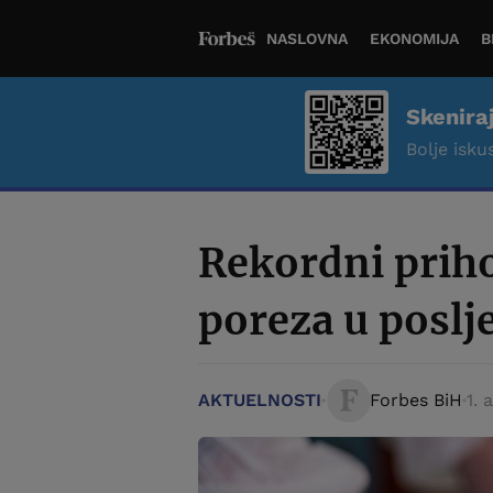
NASLOVNA
EKONOMIJA
B
Skenira
Bolje iskus
Rekordni priho
poreza u poslj
AKTUELNOSTI
Forbes BiH
1. 