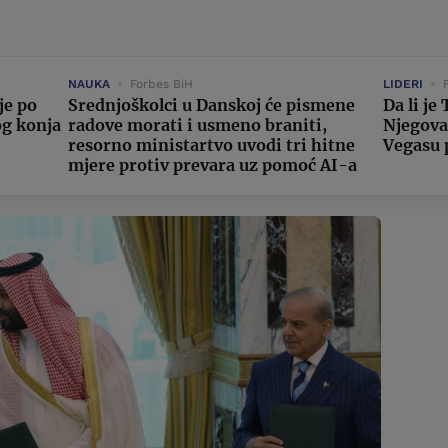
NAUKA
Forbes BiH
LIDERI
je po
Srednjoškolci u Danskoj će pismene
Da li j
og konja
radove morati i usmeno braniti,
Njegova
resorno ministartvo uvodi tri hitne
Vegasu 
mjere protiv prevara uz pomoć AI-a