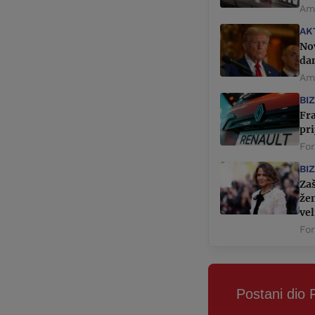
Ame
AK
No
da
Ame
BI
Fr
pri
Fo
BI
Zaš
žen
vel
Fo
Postani dio 