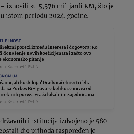
– iznosili su 5,576 milijardi KM, što je
 u istom periodu 2024. godine.
TUELNOSTI
irektni porezi između interesa i dogovora: Ko
i donošenje novih koeficijenata i zašto ovo
je ekonomsko pitanje
la Keserović Polić
ONOMIJA
ćamo, ali ko dobija? Gradonačelnici tri bh.
da za Forbes BiH govore koliko se novca od
direktnih poreza vraća lokalnim zajednicama
la Keserović Polić
 državnih institucija izdvojeno je 580
ostali dio prihoda raspoređen je