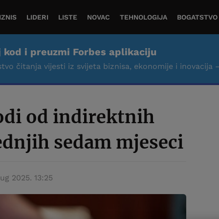
IZNIS
LIDERI
LISTE
NOVAC
TEHNOLOGIJA
BOGATSTVO
j kod i preuzmi Forbes aplikaciju
tvo čitanja vijesti iz svijeta biznisa, ekonomije i inovacija 
di od indirektnih
ednjih sedam mjeseci
aug 2025. 13:25