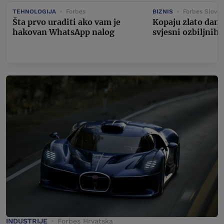
TEHNOLOGIJA
Forbes
BIZNIS
Forbes Sloven
Šta prvo uraditi ako vam je
Kopaju zlato dan i
hakovan WhatsApp nalog
svjesni ozbiljnih 
INDUSTRIJE
Forbes Hrvatska