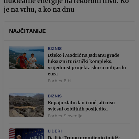
nuklearne energije na rekordni nivo: Ko
je na vrhu, a ko na dnu
NAJČITANIJE
BIZNIS
Džeko i Modrić na Jadranu grade
luksuzni turistički kompleks,
vrijednost projekta skoro milijardu
eura
Forbes BiH
BIZNIS
Kopaju zlato dan i noć, ali nisu
svjesni ozbiljnih posljedica
Forbes Slovenija
LIDERI
Da li je Trump promijenio imidž: