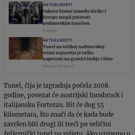
AKTUELNOSTI
Uskoro bismo između Afrike i
Evrope mogli putovati
podmorskim tunelom
Forbes
AKTUELNOSTI
Tunel na velikoj nadmorskoj
visini najnovija je tačka
napetosti na granici Indije i Kine
Vedran Drljević
Tunel, čija je izgradnja počela 2008.
godine, povezat će austrijski Innsbruck i
italijansku Fortezzu. Bit će dug 55
kilometara, što znači da će kada bude
završen biti drugi ili treći po veličini
željeznički tunel na svijetu. Ako uzmemo u