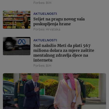
Forbes BiH
AKTUELNOSTI
Svijet na pragu novog vala
poskupljenja hrane
Forbes Hrvatska
AKTUELNOSTI
Sud naložio Meti da plati 567
miliona dolara za mjere zaštite
mentalnog zdravlja djece na
internetu
Forbes BiH