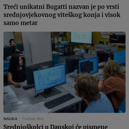
Treći unikatni Bugatti nazvan je po vrsti
srednjovjekovnog viteškog konja i visok
samo metar
NAUKA
Forbes BiH
Srednjoškolci u Danskoj će pismene