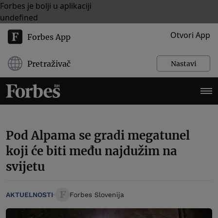
Forbes je bolji u aplikaciji
undefined
Otvori App
Forbes App
Pretraživač
Nastavi
Pod Alpama se gradi megatunel
koji će biti među najdužim na
svijetu
AKTUELNOSTI
Forbes Slovenija