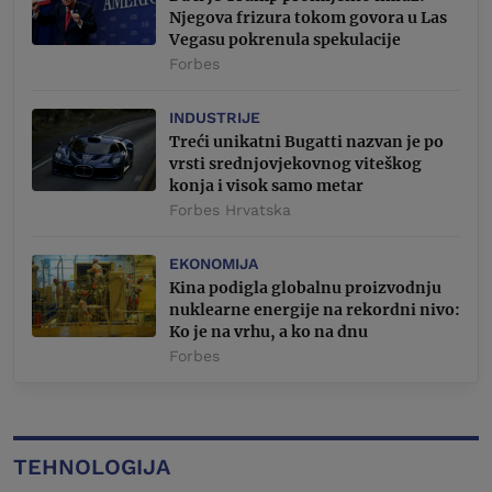
Njegova frizura tokom govora u Las
Vegasu pokrenula spekulacije
Forbes
INDUSTRIJE
Treći unikatni Bugatti nazvan je po
vrsti srednjovjekovnog viteškog
konja i visok samo metar
Forbes Hrvatska
EKONOMIJA
Kina podigla globalnu proizvodnju
nuklearne energije na rekordni nivo:
Ko je na vrhu, a ko na dnu
Forbes
TEHNOLOGIJA