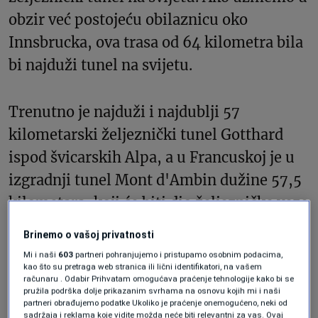
obzir već postojeću obilaznicu oko
Innsbrucka, ova trasa od 64 kilometra bila
bi najduži tunel na svijetu.
Trenutno je najduži i najdublji 57
kilometarski željeznički tunel Gotthard
ispod švicarskih Alpa, a u Francuskoj je u
izgradnji tunel Mont d'Ambin dužine 57,5 ​​
kilometara, koji će biti dio željezničke veze
između Liona i Torina u Italiji. Trebalo bi
Brinemo o vašoj privatnosti
da bude završen 2032. godine, kao i tunel
Mi i naši
603
partneri pohranjujemo i pristupamo osobnim podacima,
Brener, čija bi izgradnja u ovom slučaju
kao što su pretraga web stranica ili lični identifikatori, na vašem
računaru . Odabir Prihvatam omogućava praćenje tehnologije kako bi se
trajala skoro četvrt vijeka.
pružila podrška dolje prikazanim svrhama na osnovu kojih mi i naši
partneri obrađujemo podatke Ukoliko je praćenje onemogućeno, neki od
sadržaja i reklama koje vidite možda neće biti relevantni za vas. Ovaj