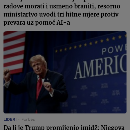
radove morati i usmeno braniti, resorno
ministartvo uvodi tri hitne mjere protiv
prevara uz pomoć AI-a
LIDERI
Forbes
Da li je Trump promijenio imidž: Njegova