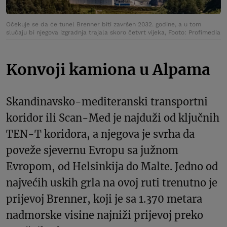
Očekuje se da će tunel Brenner biti završen 2032. godine, a u tom
slučaju bi njegova izgradnja trajala skoro četvrt vijeka, Footo: Profimedia
Konvoji kamiona u Alpama
Skandinavsko-mediteranski transportni
koridor ili Scan-Med je najduži od ključnih
TEN-T koridora, a njegova je svrha da
poveže sjevernu Evropu sa južnom
Evropom, od Helsinkija do Malte. Jedno od
najvećih uskih grla na ovoj ruti trenutno je
prijevoj Brenner, koji je sa 1.370 metara
nadmorske visine najniži prijevoj preko