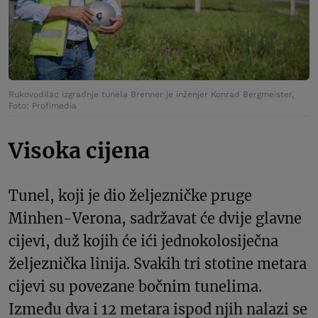
Rukovodilac izgradnje tunela Brenner je inženjer Konrad Bergmeister,
Foto: Profimedia
Visoka cijena
Tunel, koji je dio željezničke pruge
Minhen-Verona, sadržavat će dvije glavne
cijevi, duž kojih će ići jednokolosiječna
željeznička linija. Svakih tri stotine metara
cijevi su povezane bočnim tunelima.
Između dva i 12 metara ispod njih nalazi se