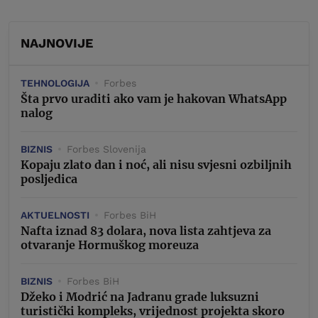
NAJNOVIJE
TEHNOLOGIJA
Forbes
Šta prvo uraditi ako vam je hakovan WhatsApp
nalog
BIZNIS
Forbes Slovenija
Kopaju zlato dan i noć, ali nisu svjesni ozbiljnih
posljedica
AKTUELNOSTI
Forbes BiH
Nafta iznad 83 dolara, nova lista zahtjeva za
otvaranje Hormuškog moreuza
BIZNIS
Forbes BiH
Džeko i Modrić na Jadranu grade luksuzni
turistički kompleks, vrijednost projekta skoro