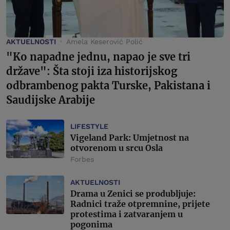
AKTUELNOSTI
Amela Keserović Polić
"Ko napadne jednu, napao je sve tri
države": Šta stoji iza historijskog
odbrambenog pakta Turske, Pakistana i
Saudijske Arabije
LIFESTYLE
Vigeland Park: Umjetnost na
otvorenom u srcu Osla
Forbes
AKTUELNOSTI
Drama u Zenici se produbljuje:
Radnici traže otpremnine, prijete
protestima i zatvaranjem u
pogonima