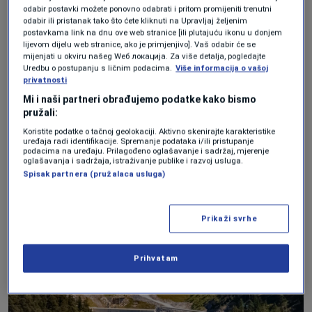
odabir postavki možete ponovno odabrati i pritom promijeniti trenutni
Tunel Brenner je zajednički projekat
odabir ili pristanak tako što ćete kliknuti na Upravljaj željenim
postavkama link na dnu ove web stranice [ili plutajuću ikonu u donjem
Italije, Austrije i EU. Potonji je uključen jer
lijevom dijelu web stranice, ako je primjenjivo]. Vaš odabir će se
je tunel dio Scan-Med evropskog
mijenjati u okviru našeg Wеб локација. Za više detalja, pogledajte
Uredbu o postupanju s ličnim podacima.
Više informacija o vašoj
transportnog koridora, jednog od devet
privatnosti
Mi i naši partneri obrađujemo podatke kako bismo
ključnih koridora u Transevropskoj
pružali:
transportnoj mreži (TEN-T).
Koristite podatke o tačnoj geolokaciji. Aktivno skenirajte karakteristike
uređaja radi identifikacije. Spremanje podataka i/ili pristupanje
podacima na uređaju. Prilagođeno oglašavanje i sadržaj, mjerenje
oglašavanja i sadržaja, istraživanje publike i razvoj usluga.
Spisak partnera (pružalaca usluga)
Prikaži svrhe
Prihvatam