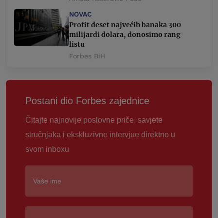
NOVAC
Profit deset najvećih banaka 300
milijardi dolara, donosimo rang
listu
Forbes BiH
Postani dio Forbes zajednice
Čitajte najnovije poslovne priče, savjete
stručnjaka i ekskluzivne intervjue direktno u
svom inboxu