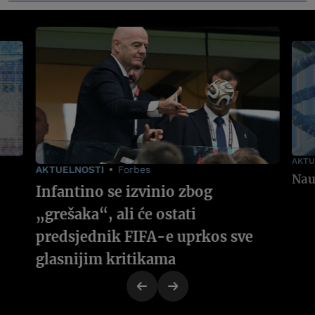
AKTU
AKTUELNOSTI
Forbes
Infantino se izvinio zbog
„grešaka“, ali će ostati
predsjednik FIFA-e uprkos sve
glasnijim kritikama