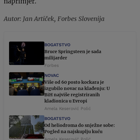
naprimjer.
Autor: Jan Artiček, Forbes Slovenija
BOGATSTVO
Bruce Springsteen je sada
milijarder
Forbes
NOVAC
Više od 60 posto kockara je
izgubilo novac na klađenju: U
BiH najviše registriranih
kladionica u Evropi
Amela Keserović Polić
BOGATSTVO
Od heliodroma do snježne sobe:
Pogled na najskuplju kuću
Amela Keserović Polić