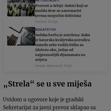
AKTUELNOSTI
Protesti u Srbiji: Gubici koji se
možda dese su zanemarivi
prema mogućim dobicima
Forbes Srbija
BOGATSTVO
Sudska borba je završena: Kako
je katarska kraljevska porodica
između sebe vodila bitku za
Idolovo oko, jedan od
najpoznatijih dijamanata na
svijetu
Amela Keserović Polić
„Strela“ se u sve miješa
Uvidom u ugovore koje je gradski
Sekretarijat za javni prevoz sklapao sa