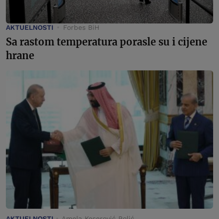
AKTUELNOSTI
Forbes BiH
Sa rastom temperatura porasle su i cijene
hrane
AKTUELNOSTI
Amela Keserović Polić