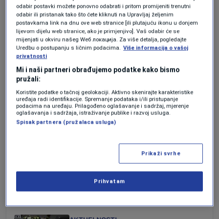
vanrednim situacijama“.
odabir postavki možete ponovno odabrati i pritom promijeniti trenutni
odabir ili pristanak tako što ćete kliknuti na Upravljaj željenim
postavkama link na dnu ove web stranice [ili plutajuću ikonu u donjem
Dodali su i da su jedino vozila GSP-a po
lijevom dijelu web stranice, ako je primjenjivo]. Vaš odabir će se
mijenjati u okviru našeg Wеб локација. Za više detalja, pogledajte
redu vožnje saobraćala, sve dok im tokom
Uredbu o postupanju s ličnim podacima.
Više informacija o vašoj
privatnosti
dana nije naloženo i to od nadležnih
Mi i naši partneri obrađujemo podatke kako bismo
organa, a ne njihovom odlukom, da se
pružali:
povuku iz saobraćaja.
Koristite podatke o tačnoj geolokaciji. Aktivno skenirajte karakteristike
uređaja radi identifikacije. Spremanje podataka i/ili pristupanje
podacima na uređaju. Prilagođeno oglašavanje i sadržaj, mjerenje
oglašavanja i sadržaja, istraživanje publike i razvoj usluga.
Forbes Srbija istraživao je ko zapravo vozi
Spisak partnera (pružalaca usluga)
svakodnevno Beograđane i ko stoji iza
preduzeća koja posljednjih godina dobijaju
Prikaži svrhe
sve više autobuskih linija u prijestonici?
Prihvatam