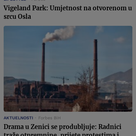
Vigeland Park: Umjetnost na otvorenom u
srcu Osla
AKTUELNOSTI
Forbes BiH
Drama u Zenici se produbljuje: Radnici
traže otpremnine, prijete protestima i