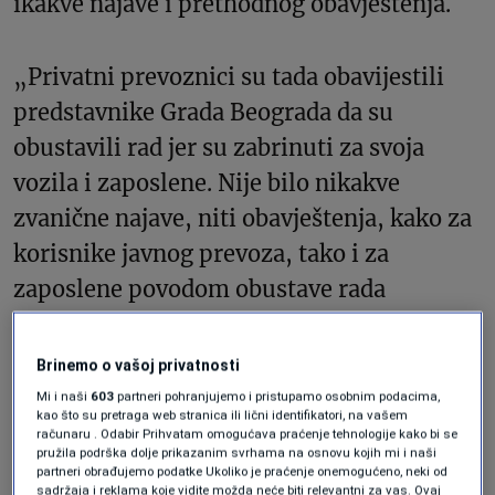
ikakve najave i prethodnog obavještenja.
„Privatni prevoznici su tada obavijestili
predstavnike Grada Beograda da su
obustavili rad jer su zabrinuti za svoja
vozila i zaposlene. Nije bilo nikakve
zvanične najave, niti obavještenja, kako za
korisnike javnog prevoza, tako i za
zaposlene povodom obustave rada
privatnih prevoznika. Rečeno je da je
Operativno-kontrolni centar Sekretarijata
Brinemo o vašoj privatnosti
za javni prevoz bio nedostupan za
Mi i naši
603
partneri pohranjujemo i pristupamo osobnim podacima,
kao što su pretraga web stranica ili lični identifikatori, na vašem
informacije „što je suprotno svim važećim
računaru . Odabir Prihvatam omogućava praćenje tehnologije kako bi se
pružila podrška dolje prikazanim svrhama na osnovu kojih mi i naši
procedurama i pravilima za postupanje u
partneri obrađujemo podatke Ukoliko je praćenje onemogućeno, neki od
sadržaja i reklama koje vidite možda neće biti relevantni za vas. Ovaj