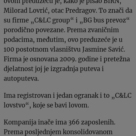
ovom preduzeću je, kako je pisao BIRN,
Milorad Lovrić, otac Predragov. To znači da
su firme „C&LC group“ i „BG bus prevoz“
porodično povezane. Prema zvaničnim
podacima, međutim, ovo preduzeće je u
100 postotnom vlasništvu Jasmine Savić.
Firma je osnovana 2009. godine i pretežna
djelatnost joj je izgradnja puteva i
autoputeva.
Ima registrovan i jedan ogranak i to „C&LC
lovstvo“, koje se bavi lovom.
Kompanija inače ima 366 zaposlenih.
Prema posljednjem konsolidovanom