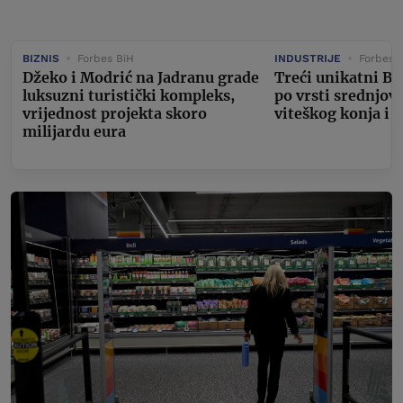
BIZNIS
Forbes BiH
INDUSTRIJE
Forbes 
Džeko i Modrić na Jadranu grade
Treći unikatni Bu
luksuzni turistički kompleks,
po vrsti srednjov
vrijednost projekta skoro
viteškog konja i 
milijardu eura