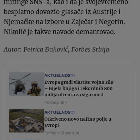
mitinge SNS-a, kao i da je svojevremeno
besplatno dovozio glasače iz Austrije i
Njemačke na izbore u Zaječar i Negotin.
Nikolić je takve navode demantovao.
Autor
:
Petrica Đaković, Forbes Srbija
AKTUELNOSTI
Evropa gradi vlastitu vojnu silu
– Bijela knjiga i rekordnih 800
milijardi eura za sigurnost
Forbes BiH
AKTUELNOSTI
Otkriveno novo naftno polje u
Evropi
Forbes Slovenija