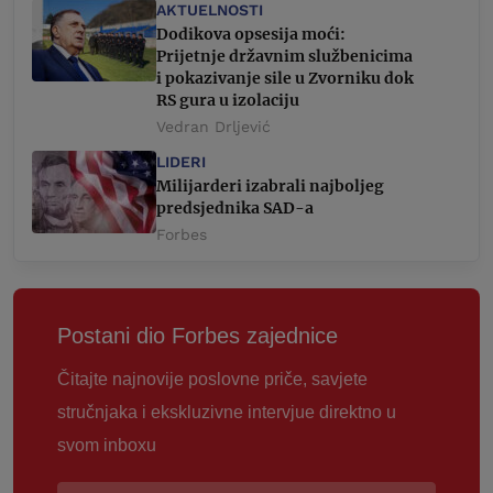
AKTUELNOSTI
Dodikova opsesija moći:
Prijetnje državnim službenicima
i pokazivanje sile u Zvorniku dok
RS gura u izolaciju
Vedran Drljević
LIDERI
Milijarderi izabrali najboljeg
predsjednika SAD-a
Forbes
Postani dio Forbes zajednice
Čitajte najnovije poslovne priče, savjete
stručnjaka i ekskluzivne intervjue direktno u
svom inboxu