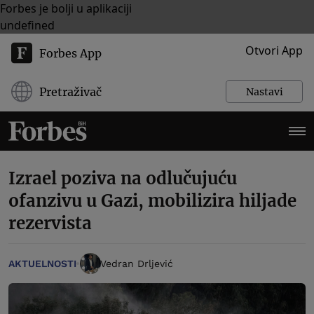
Forbes je bolji u aplikaciji
undefined
Otvori App
Forbes App
Pretraživač
Nastavi
Izrael poziva na odlučujuću
ofanzivu u Gazi, mobilizira hiljade
rezervista
AKTUELNOSTI
Vedran Drljević