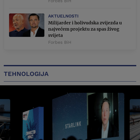
Forbes BiH
AKTUELNOSTI
Milijarder i holivudska zvijezda u
najvećem projektu za spas živog
svijeta
Forbes BiH
TEHNOLOGIJA