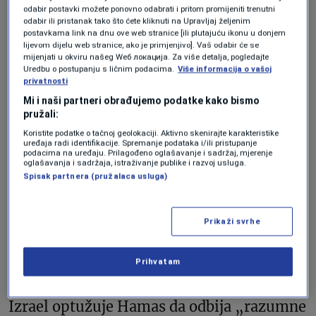
odabir postavki možete ponovno odabrati i pritom promijeniti trenutni
iskrenim apelom“, Forum porodica talaca
odabir ili pristanak tako što ćete kliknuti na Upravljaj željenim
postavkama link na dnu ove web stranice [ili plutajuću ikonu u donjem
i nestalih upozorio je da bi „svaka
lijevom dijelu web stranice, ako je primjenjivo]. Vaš odabir će se
mijenjati u okviru našeg Wеб локација. Za više detalja, pogledajte
eskalacija sukoba dovela u neposrednu
Uredbu o postupanju s ličnim podacima.
Više informacija o vašoj
privatnosti
opasnost taoce – i žive i mrtve“.
Mi i naši partneri obrađujemo podatke kako bismo
Organizacija dodaje da „ogromna većina
pružali:
izraelske javnosti smatra povratak talaca
Koristite podatke o tačnoj geolokaciji. Aktivno skenirajte karakteristike
uređaja radi identifikacije. Spremanje podataka i/ili pristupanje
najvišim moralnim prioritetom nacije“.
podacima na uređaju. Prilagođeno oglašavanje i sadržaj, mjerenje
oglašavanja i sadržaja, istraživanje publike i razvoj usluga.
Spisak partnera (pružalaca usluga)
Pregovori o oslobađanju preostalih talaca
tjednima su u zastoju. Posrednički napori
Prikaži svrhe
Egipta i Katara više puta su propadali.
Hamas traži trajni prekid vatre i potpuno
Prihvatam
povlačenje izraelskih snaga iz Gaze, dok
Izrael optužuje Hamas da odbija „razumne