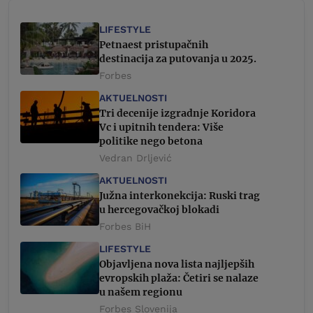
LIFESTYLE
Petnaest pristupačnih
destinacija za putovanja u 2025.
Forbes
AKTUELNOSTI
Tri decenije izgradnje Koridora
Vc i upitnih tendera: Više
politike nego betona
Vedran Drljević
AKTUELNOSTI
Južna interkonekcija: Ruski trag
u hercegovačkoj blokadi
Forbes BiH
LIFESTYLE
Objavljena nova lista najljepših
evropskih plaža: Četiri se nalaze
u našem regionu
Forbes Slovenija