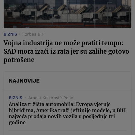
BIZNIS
Forbes BiH
Vojna industrija ne može pratiti tempo:
SAD mora izaći iz rata jer su zalihe gotovo
potrošene
NAJNOVIJE
BIZNIS
Amela Keserović Polić
Analiza tržišta automobila: Evropa vjeruje
hibridima, Amerika traži jeftinije modele, u BiH
najveća prodaja novih vozila u posljednje tri
godine