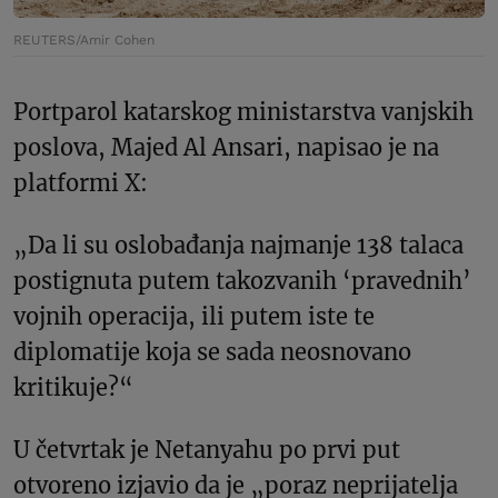
REUTERS/Amir Cohen
Portparol katarskog ministarstva vanjskih
poslova, Majed Al Ansari, napisao je na
platformi X:
„Da li su oslobađanja najmanje 138 talaca
postignuta putem takozvanih ‘pravednih’
vojnih operacija, ili putem iste te
diplomatije koja se sada neosnovano
kritikuje?“
U četvrtak je Netanyahu po prvi put
otvoreno izjavio da je „poraz neprijatelja