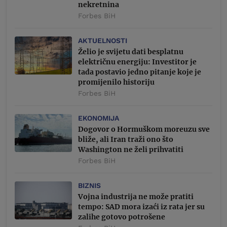
nekretnina
Forbes BiH
AKTUELNOSTI
Želio je svijetu dati besplatnu
električnu energiju: Investitor je
tada postavio jedno pitanje koje je
promijenilo historiju
Forbes BiH
EKONOMIJA
Dogovor o Hormuškom moreuzu sve
bliže, ali Iran traži ono što
Washington ne želi prihvatiti
Forbes BiH
BIZNIS
Vojna industrija ne može pratiti
tempo: SAD mora izaći iz rata jer su
zalihe gotovo potrošene