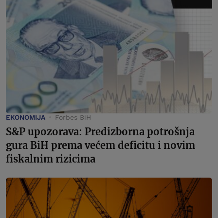
EKONOMIJA
Forbes BiH
S&P upozorava: Predizborna potrošnja
gura BiH prema većem deficitu i novim
fiskalnim rizicima