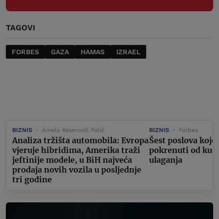
TAGOVI
FORBES
GAZA
HAMAS
IZRAEL
BIZNIS
Amela Keserović Polić
BIZNIS
Forbes
Analiza tržišta automobila: Evropa
Šest poslova koje
vjeruje hibridima, Amerika traži
pokrenuti od kuć
jeftinije modele, u BiH najveća
ulaganja
prodaja novih vozila u posljednje
tri godine