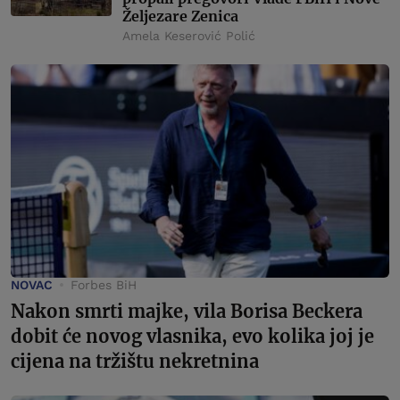
Željezare Zenica
Amela Keserović Polić
NOVAC
Forbes BiH
Nakon smrti majke, vila Borisa Beckera
dobit će novog vlasnika, evo kolika joj je
cijena na tržištu nekretnina