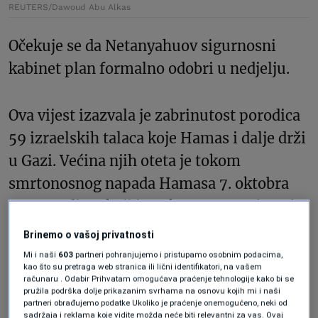
REUTERS/Dawoud Abu Alkas
Očekuje se da Netanyahuov sigurnosni
kabinet plan formalno odobri u nedjelju.
Ova vijest izazvala je zabrinutost porodica
59 izraelskih talaca koje Hamas i dalje drži
u Gazi. Većina njih oteta je tokom
smrtonosnog napada Hamasa 7. oktobra
2023. godine, koji je pokrenuo 18 mjeseci
izraelskog bombardovanja u kojem je,
Brinemo o vašoj privatnosti
prema procjenama, poginulo više od
Mi i naši
603
partneri pohranjujemo i pristupamo osobnim podacima,
kao što su pretraga web stranica ili lični identifikatori, na vašem
50.000 ljudi u Gazi.
računaru . Odabir Prihvatam omogućava praćenje tehnologije kako bi se
pružila podrška dolje prikazanim svrhama na osnovu kojih mi i naši
partneri obrađujemo podatke Ukoliko je praćenje onemogućeno, neki od
U saopćenju koje je nazvano „hitnim i
sadržaja i reklama koje vidite možda neće biti relevantni za vas. Ovaj