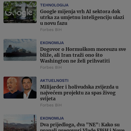
TEHNOLOGIJA
Google mijenja vrh AI sektora dok
utrka za umjetnu inteligenciju ulazi
u novu fazu
Forbes BiH
EKONOMIJA
Dogovor o Hormuškom moreuzu sve
bliže, ali Iran traži ono što
Washington ne želi prihvatiti
Forbes BiH
AKTUELNOSTI
Milijarder i holivudska zvijezda u
najvećem projektu za spas živog
svijeta
Forbes BiH
EKONOMIJA
Dva prijedloga, dva "NE": Kako su
propali pregovori Vlade FBiH i Nove