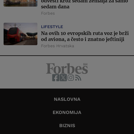
odvesti kroz sedam zemalja za samo
sedam dana
Forbes
LIFESTYLE
Na ovih 10 evropskih ruta voz je brži
od aviona, a često i znatno jeftiniji
Forbes Hrvatska
NASLOVNA
EKONOMIJA
BIZNIS