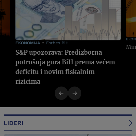
EKON
EKONOMIJA
Forbes BiH
S&P upozorava: Predizborna
potrošnja gura BiH prema većem
deficitu i novim fiskalnim
rizicima
LIDERI