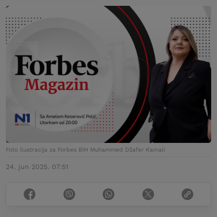
Foto ilustracija za Forbes BiH Muhammed Džafer Kamali
24. jun 2025. 07:51