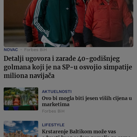
NOVAC
Forbes BiH
Detalji ugovora i zarade 40-godišnjeg
golmana koji je na SP-u osvojio simpatije
miliona navijača
AKTUELNOSTI
Ovo bi mogla biti jesen viših cijena u
marketima
Forbes BiH
LIFESTYLE
Krstarenje Baltikom može vas