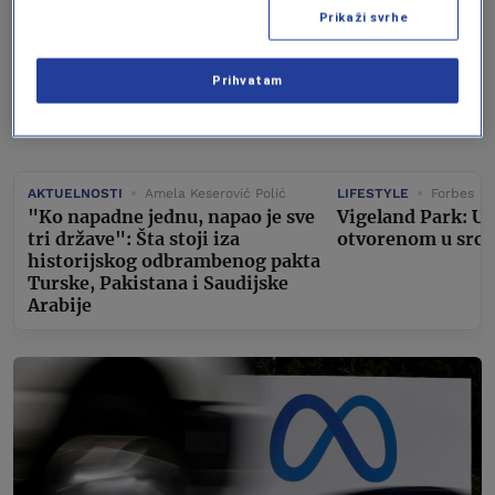
FORBES
NOVAC
Prikaži svrhe
Prihvatam
AKTUELNOSTI
Amela Keserović Polić
LIFESTYLE
Forbes
"Ko napadne jednu, napao je sve
Vigeland Park: U
tri države": Šta stoji iza
otvorenom u srcu
historijskog odbrambenog pakta
Turske, Pakistana i Saudijske
Arabije