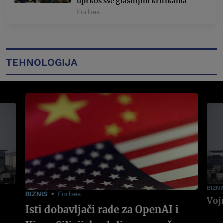
uprkos sve glasnijim kritikama
Forbes
TEHNOLOGIJA
BIZNI
BIZNIS
Forbes
Isti dobavljači rade za OpenAI i