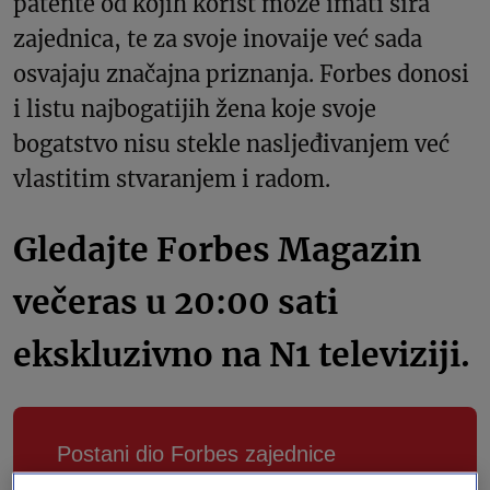
patente od kojih korist može imati šira
zajednica, te za svoje inovaije već sada
osvajaju značajna priznanja. Forbes donosi
i listu najbogatijih žena koje svoje
bogatstvo nisu stekle nasljeđivanjem već
vlastitim stvaranjem i radom.
Gledajte Forbes Magazin
večeras u 20:00 sati
ekskluzivno na N1 televiziji.
Postani dio Forbes zajednice