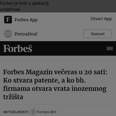
Forbes je bolji u aplikaciji
undefined
Otvori App
Forbes App
Pretraživač
Nastavi
Forbes Magazin večeras u 20 sati:
Ko stvara patente, a ko bh.
firmama otvara vrata inozemnog
tržišta
AKTUELNOSTI
Forbes BiH