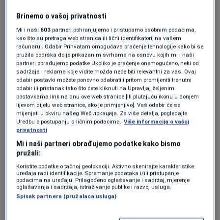
Čitajte najnovije poslovne priče, savjete
Brinemo o vašoj privatnosti
stručnjaka i ekskluzivne intervjue direktno u
Mi i naši
603
partneri pohranjujemo i pristupamo osobnim podacima,
svom inboxu
kao što su pretraga web stranica ili lični identifikatori, na vašem
računaru . Odabir Prihvatam omogućava praćenje tehnologije kako bi se
pružila podrška dolje prikazanim svrhama na osnovu kojih mi i naši
partneri obrađujemo podatke Ukoliko je praćenje onemogućeno, neki od
sadržaja i reklama koje vidite možda neće biti relevantni za vas. Ovaj
odabir postavki možete ponovno odabrati i pritom promijeniti trenutni
odabir ili pristanak tako što ćete kliknuti na Upravljaj željenim
postavkama link na dnu ove web stranice [ili plutajuću ikonu u donjem
lijevom dijelu web stranice, ako je primjenjivo]. Vaš odabir će se
mijenjati u okviru našeg Wеб локација. Za više detalja, pogledajte
Uredbu o postupanju s ličnim podacima.
Više informacija o vašoj
privatnosti
Prijavi se
Mi i naši partneri obrađujemo podatke kako bismo
pružali:
Koristite podatke o tačnoj geolokaciji. Aktivno skenirajte karakteristike
uređaja radi identifikacije. Spremanje podataka i/ili pristupanje
podacima na uređaju. Prilagođeno oglašavanje i sadržaj, mjerenje
oglašavanja i sadržaja, istraživanje publike i razvoj usluga.
TAGOVI
Spisak partnera (pružalaca usluga)
BIZNIS
BOSNA I HERCEGOVINA
EKONOMIJA