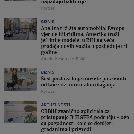
napadaju bakterije
Forbes
BIZNIS
Analiza tržišta automobila: Evropa
vjeruje hibridima, Amerika traži
jeftinije modele, u BiH najveća
prodaja novih vozila u posljednje tri
godine
Amela Keserović Polić
BIZNIS
Šest poslova koje možete pokrenuti
od kuće uz minimalna ulaganja
Forbes
AKTUELNOSTI
CBBiH zvanično aplicirala za
pristupanje BiH SEPA području - ovo
su pogodnosti koje će donijeti
građanima i privredi