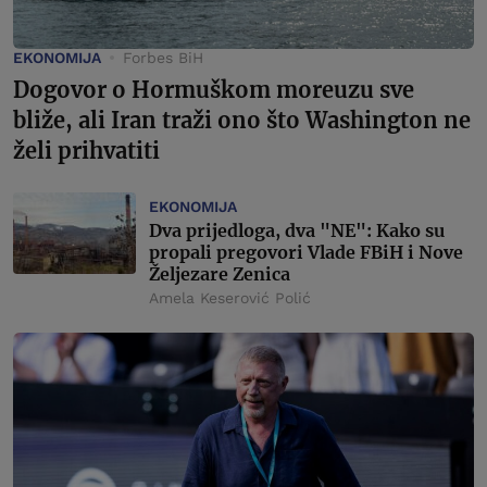
EKONOMIJA
Forbes BiH
Dogovor o Hormuškom moreuzu sve
bliže, ali Iran traži ono što Washington ne
želi prihvatiti
EKONOMIJA
Dva prijedloga, dva "NE": Kako su
propali pregovori Vlade FBiH i Nove
Željezare Zenica
Amela Keserović Polić