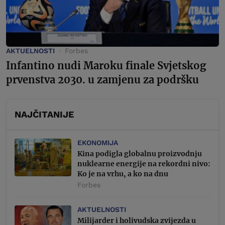
AKTUELNOSTI
Forbes
Infantino nudi Maroku finale Svjetskog
prvenstva 2030. u zamjenu za podršku
NAJČITANIJE
EKONOMIJA
Kina podigla globalnu proizvodnju
nuklearne energije na rekordni nivo:
Ko je na vrhu, a ko na dnu
Forbes
AKTUELNOSTI
Milijarder i holivudska zvijezda u