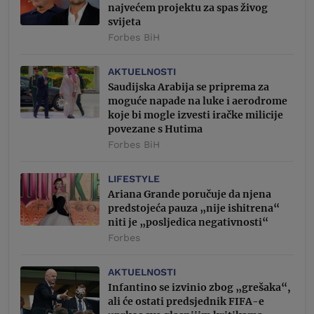
najvećem projektu za spas živog
svijeta
Forbes BiH
AKTUELNOSTI
Saudijska Arabija se priprema za
moguće napade na luke i aerodrome
koje bi mogle izvesti iračke milicije
povezane s Hutima
Forbes BiH
LIFESTYLE
Ariana Grande poručuje da njena
predstojeća pauza „nije ishitrena“
niti je „posljedica negativnosti“
Forbes
AKTUELNOSTI
Infantino se izvinio zbog „grešaka“,
ali će ostati predsjednik FIFA-e