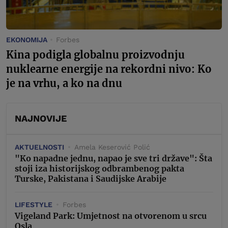
EKONOMIJA
Forbes
Kina podigla globalnu proizvodnju
nuklearne energije na rekordni nivo: Ko
je na vrhu, a ko na dnu
NAJNOVIJE
AKTUELNOSTI
Amela Keserović Polić
"Ko napadne jednu, napao je sve tri države": Šta
stoji iza historijskog odbrambenog pakta
Turske, Pakistana i Saudijske Arabije
LIFESTYLE
Forbes
Vigeland Park: Umjetnost na otvorenom u srcu
Osla