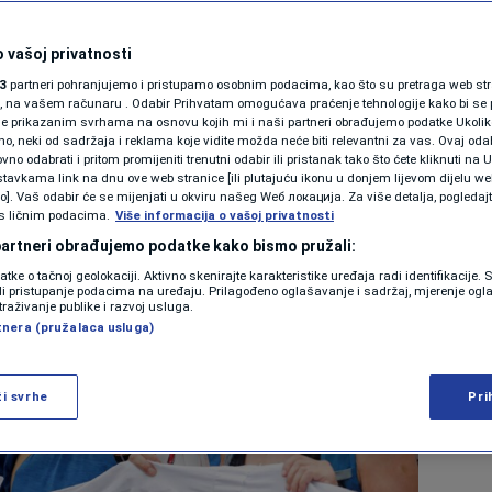
 vašoj privatnosti
3
partneri pohranjujemo i pristupamo osobnim podacima, kao što su pretraga web stran
ori, na vašem računaru . Odabir Prihvatam omogućava praćenje tehnologije kako bi se 
je prikazanim svrhama na osnovu kojih mi i naši partneri obrađujemo podatke Ukoliko
 neki od sadržaja i reklama koje vidite možda neće biti relevantni za vas. Ovaj odab
no odabrati i pritom promijeniti trenutni odabir ili pristanak tako što ćete kliknuti na U
tavkama link na dnu ove web stranice [ili plutajuću ikonu u donjem lijevom dijelu we
vo]. Vaš odabir će se mijenjati u okviru našeg Wеб локација. Za više detalja, pogledaj
s ličnim podacima.
Više informacija o vašoj privatnosti
 partneri obrađujemo podatke kako bismo pružali:
datke o tačnoj geolokaciji. Aktivno skenirajte karakteristike uređaja radi identifikacije.
ili pristupanje podacima na uređaju. Prilagođeno oglašavanje i sadržaj, mjerenje ogl
traživanje publike i razvoj usluga.
tnera (pružalaca usluga)
ži svrhe
Pri