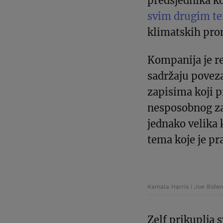
predsjednika k
svim drugim 
klimatskih pro
Kompanija je re
sadržaju povez
zapisima koji p
nesposobnog za 
jednako velika 
tema koje je pra
Kamala Harris i Joe Bid
Zelf prikuplja