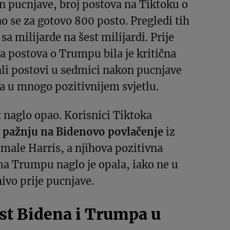
n pucnjave, broj postova na Tiktoku o
 se za gotovo 800 posto. Pregledi tih
 sa milijarde na šest milijardi. Prije
a postova o Trumpu bila je kritična
li postovi u sedmici nakon pucnjave
ga u mnogo pozitivnijem svjetlu.
st naglo opao. Korisnici Tiktoka
i pažnju na Bidenovo povlačenje
iz
amale Harris, a njihova pozitivna
ma Trumpu naglo je opala, iako ne u
ivo prije pucnjave.
t Bidena i Trumpa u