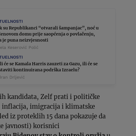
TUELNOSTI
k su Republikanci “otvarali šampanjac”, noć u
denovom domu prije saopćenja o povlačenju,
a je puna neizvjesnosti
la Keserović Polić
TUELNOSTI
li će se Kamala Harris zauzeti za Gazu, ili će se
taviti kontinuirana podrška Izraelu?
ran Drljević
h kandidata, Zelf prati i političke
inflacija, imigracija i klimatske
ed iz proteklih 15 dana pokazuje da
 javnosti) korisnici
raju Bidenov stav o kontroli oružja
u