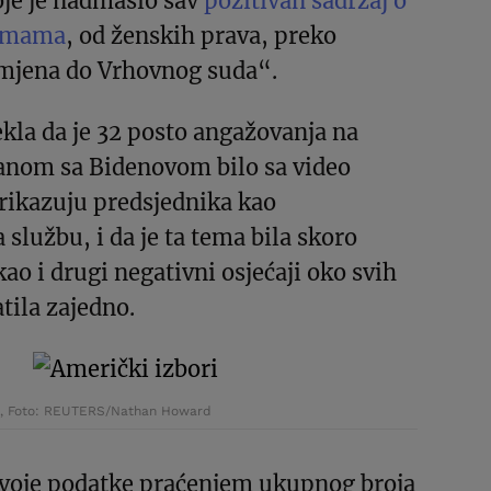
oje je nadmašio sav
pozitivan sadržaj o
temama
, od ženskih prava, preko
mjena do Vrhovnog suda“.
kla da je 32 posto angažovanja na
anom sa Bidenovom bilo sa video
rikazuju predsjednika kao
službu, i da je ta tema bila skoro
kao i drugi negativni osjećaji oko svih
tila zajedno.
en, Foto: REUTERS/Nathan Howard
 svoje podatke praćenjem ukupnog broja