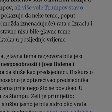
mpov,
ali više vole Trumpov stav o
 pokazuju da neke teme, poput
 (možda iznenađujuće) rata u Izraelu i
ostavno nisu bile glavne teme
ktoku u posljednje vrijeme.
, glavna tema razgovora bila je
o
 nesposobnosti i Joea Bidena i
pa
da služe kao predsjednici. Diskurs o
posebno je opterećivao predsjednika
cama prije nego što se povukao. U
za štampu, Zelf je primijetio:
službu jasno je bila sidro oko vrata