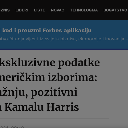
IZNIS
LIDERI
LISTE
NOVAC
TEHNOLOGIJA
BOGATSTVO
j kod i preuzmi Forbes aplikaciju
tvo čitanja vijesti iz svijeta biznisa, ekonomije i inovacija 
ekskluzivne podatke
meričkim izborima:
ažnju, pozitivni
a Kamalu Harris
 2024. 09:49