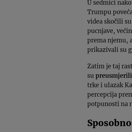
U sedmici nako
Trumpu povećao
videa skočili su
pucnjave, većin
prema njemu, a
prikazivali su 
Zatim je taj ra
su
preusmjeril
trke i ulazak K
percepcija pre
potpunosti na n
Sposobnos