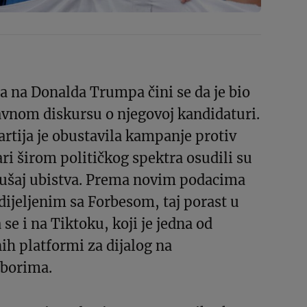
a na Donalda Trumpa čini se da je bio
avnom diskursu o njegovoj kandidaturi.
rtija je obustavila kampanje protiv
ari širom političkog spektra osudili su
ušaj ubistva. Prema novim podacima
ijeljenim sa Forbesom, taj porast u
se i na Tiktoku, koji je jedna od
nih platformi za dijalog na
zborima.