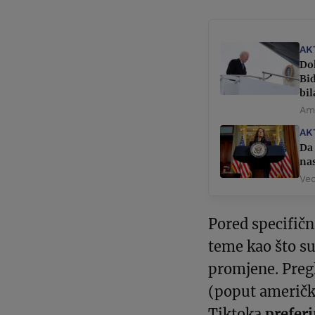
AK
Do
Bi
bil
Ame
AK
Da 
nas
Ved
Pored specifični
teme kao što su 
promjene. Pregl
(poput američke
Tiktoka
preferi