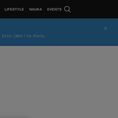
LIFESTYLE
NAUKA
EVENTS
×
– brzo, lako i na dlanu.