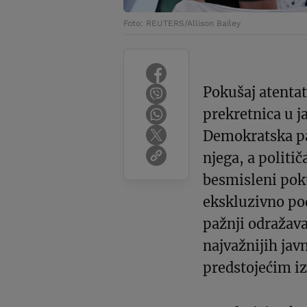
Foto: REUTERS/Allison Bailey
Pokušaj atentat
prekretnica u j
Demokratska pa
njega, a politič
besmisleni pok
ekskluzivno pod
pažnji odražava 
najvažnijih jav
predstojećim i