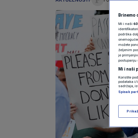
Brinemo o
Mi i naši
60
identifikat
podrška dol
onemogućeno,
možete ponov
željenim pos
je primjenji
postupanju 
Mi i naši
Koristite po
podataka i/
sadržaja, is
Spisak par
Prika