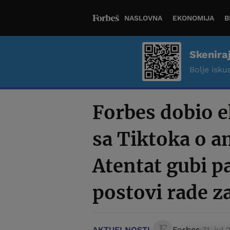
NASLOVNA
EKONOMIJA
B
Skenira
Bolje iskus
Forbes dobio 
sa Tiktoka o a
Atentat gubi p
postovi rade z
AKTUELNOSTI
Forbes
31. jul