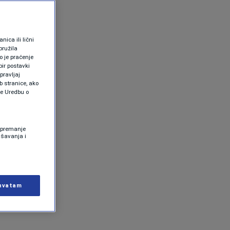
ica ili lični
pružila
 je praćenje
ir postavki
pravljaj
b stranice, ako
te Uredbu o
 Spremanje
ašavanja i
hvatam