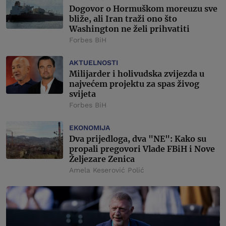
Dogovor o Hormuškom moreuzu sve
bliže, ali Iran traži ono što
Washington ne želi prihvatiti
Forbes BiH
AKTUELNOSTI
Milijarder i holivudska zvijezda u
najvećem projektu za spas živog
svijeta
Forbes BiH
EKONOMIJA
Dva prijedloga, dva "NE": Kako su
propali pregovori Vlade FBiH i Nove
Željezare Zenica
Amela Keserović Polić