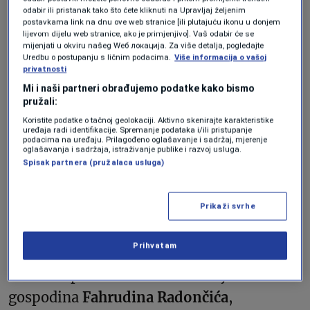
odabir ili pristanak tako što ćete kliknuti na Upravljaj željenim
kartonu se pohvalio da je kupio stan u
postavkama link na dnu ove web stranice [ili plutajuću ikonu u donjem
Hrvatskoj na moru, a kupio je i skupo auto
lijevom dijelu web stranice, ako je primjenjivo]. Vaš odabir će se
mijenjati u okviru našeg Wеб локација. Za više detalja, pogledajte
Mercedes Maybach kojeg je platio oko 400
Uredbu o postupanju s ličnim podacima.
Više informacija o vašoj
privatnosti
hiljada KM. Njega sam izdvojila prema
Mi i naši partneri obrađujemo podatke kako bismo
podacima koji su nam dostupni kao
pružali:
Koristite podatke o tačnoj geolokaciji. Aktivno skenirajte karakteristike
najbogatijeg političara u našoj bazi
uređaja radi identifikacije. Spremanje podataka i/ili pristupanje
podacima na uređaju. Prilagođeno oglašavanje i sadržaj, mjerenje
podataka.”
oglašavanja i sadržaja, istraživanje publike i razvoj usluga.
Spisak partnera (pružalaca usluga)
“Izdvojit ću gospodina
Sevlida Hurtića,
državnog ministra za ljudska prava,
Prikaži svrhe
gospodina
Vojina Mitrovića,
ministra
Prihvatam
privrede u Vladi RS-a – bio je državni
ministar prometa i komunikacija. Onda
gospodina
Fahrudina Radončića
,