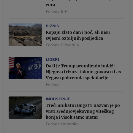
eura
Forbes BiH
BIZNIS
Kopaju zlato dan i noć, ali nisu
svjesni ozbiljnih posljedica
Forbes Slovenija
LIDERI
Da li je Trump promijenio imidž:
Njegova frizura tokom govora u Las
Vegasu pokrenula spekulacije
Forbes
INDUSTRIJE
Treći unikatni Bugatti nazvan je po
vrsti srednjovjekovnog viteškog
konja i visok samo metar
Forbes Hrvatska