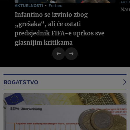
AKTU
AKTUELNOSTI
Forbes
Infantino se izvinio zbog
„grešaka“, ali će ostati
predsjednik FIFA-e uprkos sve
glasnijim kritikama
BOGATSTVO