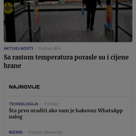
AKTUELNOSTI
Forbes BiH
Sa rastom temperatura porasle su i cijene
hrane
NAJNOVIJE
TEHNOLOGIJA
Forbes
Šta prvo uraditi ako vam je hakovan WhatsApp
nalog
BIZNIS
Forbes Slovenija