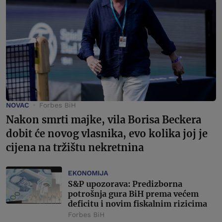
NOVAC
Forbes BiH
Nakon smrti majke, vila Borisa Beckera
dobit će novog vlasnika, evo kolika joj je
cijena na tržištu nekretnina
EKONOMIJA
S&P upozorava: Predizborna
potrošnja gura BiH prema većem
deficitu i novim fiskalnim rizicima
Forbes BiH