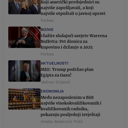
Koji američki predsjednici su
najviše zapošljavali, a koji
najviše otpuštali u javnoj upravi
Forbes
BIZNIS
Ulažite slušajući savjete Warrena
Buffetta: Pet dionica za
kupovinu i držanje u 2025
Forbes
AKTUELNOSTI
MEE: Trump podržao plan
Egipta za Gazu!
Vedran Drljević
EKONOMIJA
Među nezaposlenim u BiH
najviše visokokvalifikovanih i
kvalifikovanih radnika,
pokazuju posljednji izvještaji
Amela Keserović Polić