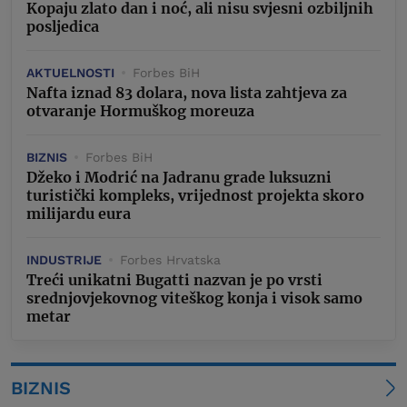
Kopaju zlato dan i noć, ali nisu svjesni ozbiljnih
posljedica
AKTUELNOSTI
Forbes BiH
Nafta iznad 83 dolara, nova lista zahtjeva za
otvaranje Hormuškog moreuza
BIZNIS
Forbes BiH
Džeko i Modrić na Jadranu grade luksuzni
turistički kompleks, vrijednost projekta skoro
milijardu eura
INDUSTRIJE
Forbes Hrvatska
Treći unikatni Bugatti nazvan je po vrsti
srednjovjekovnog viteškog konja i visok samo
metar
BIZNIS