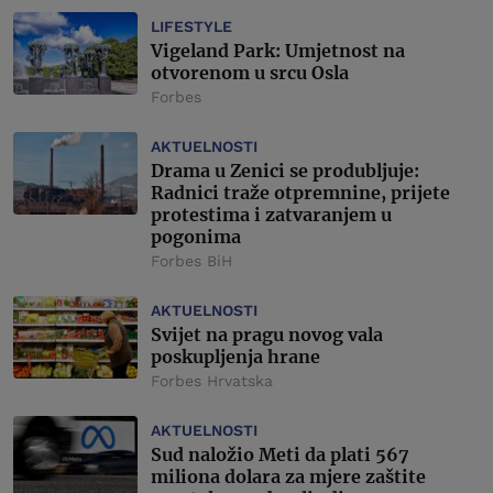
LIFESTYLE
Vigeland Park: Umjetnost na
otvorenom u srcu Osla
Forbes
AKTUELNOSTI
Drama u Zenici se produbljuje:
Radnici traže otpremnine, prijete
protestima i zatvaranjem u
pogonima
Forbes BiH
AKTUELNOSTI
Svijet na pragu novog vala
poskupljenja hrane
Forbes Hrvatska
AKTUELNOSTI
Sud naložio Meti da plati 567
miliona dolara za mjere zaštite