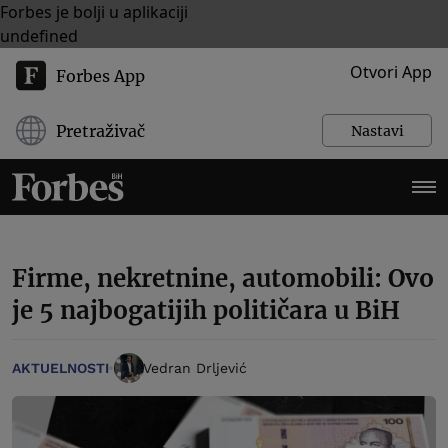
Forbes je bolji u aplikaciji
undefined
Otvori App
Forbes App
Pretraživač
Nastavi
Firme, nekretnine, automobili: Ovo
je 5 najbogatijih političara u BiH
AKTUELNOSTI
Vedran Drljević