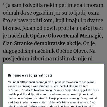
“Ja sam izdvojila nekih pet imena i moram
odmah da se ogradim jer su to ljudi, osim
što se bave politikom, koji imaju i privatne
biznise. Jedan od novih profila u našoj bazi
je
načelnik Općine Olovo Đemal Memagić,
član Stranke demokratske akcije
. On je
dugogodišnji načelnik Općine Olovo. Na
posljednim izborima mislim da nije ni
imao protukandidata, ali je vlasnik jedne
uspješne kompanije (op. autora, Alma
Brinemo o vašoj privatnosti
Ras), čiju vrijednost on procjenjuje na oko
Mi i naši
603
partneri pohranjujemo i pristupamo osobnim podacima,
kao što su pretraga web stranica ili lični identifikatori, na vašem
70 miliona KM. Osim toga, gospodin
računaru . Odabir Prihvatam omogućava praćenje tehnologije kako bi se
pružila podrška dolje prikazanim svrhama na osnovu kojih mi i naši
Memagić i njegova supruga imaju nekoliko
partneri obrađujemo podatke Ukoliko je praćenje onemogućeno, neki od
sadržaja i reklama koje vidite možda neće biti relevantni za vas. Ovaj
nekretnina, a u posljednjem imovinskom
odabir postavki možete ponovno odabrati i pritom promijeniti trenutni