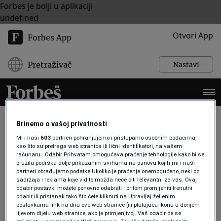
Forbes je bolji u aplikaciji
undefined
Otvori App
Forbes App
Pretraživač
Nastavi
Brinemo o vašoj privatnosti
Mi i naši
603
partneri pohranjujemo i pristupamo osobnim podacima,
ZARA
kao što su pretraga web stranica ili lični identifikatori, na vašem
računaru . Odabir Prihvatam omogućava praćenje tehnologije kako bi se
pružila podrška dolje prikazanim svrhama na osnovu kojih mi i naši
partneri obrađujemo podatke Ukoliko je praćenje onemogućeno, neki od
BIZNIS
sadržaja i reklama koje vidite možda neće biti relevantni za vas. Ovaj
Suosnivač Zare, milijarder, sada je
odabir postavki možete ponovno odabrati i pritom promijeniti trenutni
najbogatiji svjetski magnat
odabir ili pristanak tako što ćete kliknuti na Upravljaj željenim
postavkama link na dnu ove web stranice [ili plutajuću ikonu u donjem
nekretnina
lijevom dijelu web stranice, ako je primjenjivo]. Vaš odabir će se
Forbes