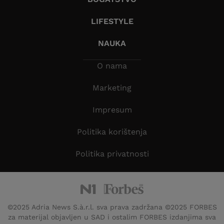
LIFESTYLE
NAUKA
O nama
Marketing
Impresum
Politika korištenja
Politika privatnosti
©2025 Adria News S.à.r.l. sva prava zadržana ©2025 FORBES
za materijal objavljen u SAD i ostalim FORBES izdanjima sva