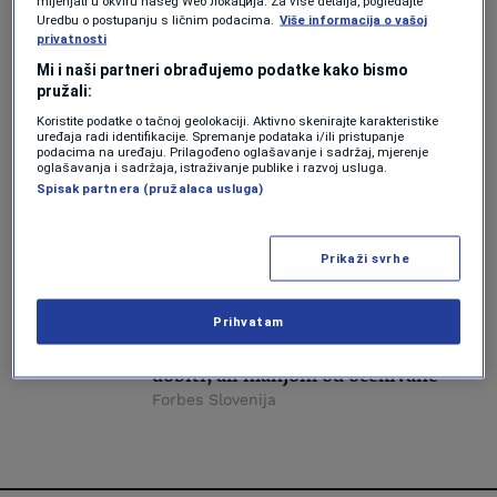
mijenjati u okviru našeg Wеб локација. Za više detalja, pogledajte
Uredbu o postupanju s ličnim podacima.
Više informacija o vašoj
privatnosti
LIFESTYLE
Veliki modni brend: Zara reklame
Mi i naši partneri obrađujemo podatke kako bismo
zabranjene zbog "nezdravo
pružali:
mršavih" modela
Koristite podatke o tačnoj geolokaciji. Aktivno skenirajte karakteristike
Vedran Drljević
uređaja radi identifikacije. Spremanje podataka i/ili pristupanje
podacima na uređaju. Prilagođeno oglašavanje i sadržaj, mjerenje
oglašavanja i sadržaja, istraživanje publike i razvoj usluga.
BIZNIS
Spisak partnera (pružalaca usluga)
Brend omiljen i u BiH bilježi pad: Šta
se dešava s Inditexom?
Forbes BiH
Prikaži svrhe
BIZNIS
Prihvatam
Vlasnik Inditexa pod kojim posluje i
Zara u trećem kvartalu s rekordnom
dobiti, ali manjom od očekivane
Forbes Slovenija